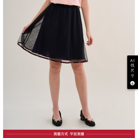
AI
找
尺
寸