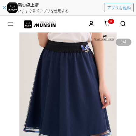
滿心線上購
アプリを起動
いますぐ公式アプリを使用する
0
1
/
4