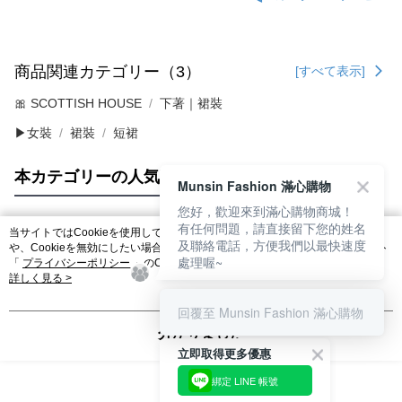
商品関連カテゴリー（3）
[すべて表示]
🎀 SCOTTISH HOUSE
下著｜裙裝
▶女裝
裙裝
短裙
本カテゴリーの人気商品
サイト全体のランキング
Munsin Fashion 滿心購物
您好，歡迎來到滿心購物商城！
有任何問題，請直接留下您的姓名
当サイトではCookieを使用しています。当サイトのCookie使用に関する詳細
及聯絡電話，方便我們以最快速度
人気タグ
や、Cookieを無効にしたい場合のブラウザでの設定方法については、当サイト
處理喔~
「
プライバシーポリシー
」のCookieポリシーをご参照ください。お客さま
が、当サイトを引き続き使用される場合、当社がサイト利用規約のCookieポリ
詳しく見る >
シーに基づいてCookieを使用することに同意したものとみなします。
回覆至 Munsin Fashion 滿心購物
分かりました
立即取得更多優惠
綁定 LINE 帳號