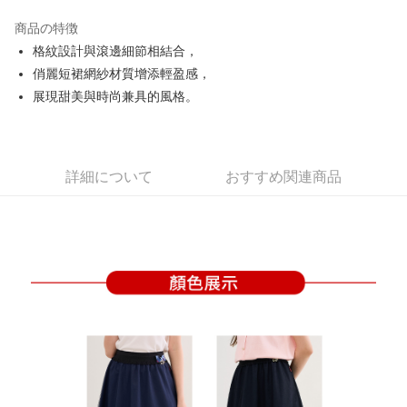
JKOPAY
商品の特徴
Easy Wallet
格紋設計與滾邊細節相結合，
OP Pay Later
俏麗短裙網紗材質增添輕盈感，
説明
展現甜美與時尚兼具的風格。
【OP Pay Later 使用説明】
AFTEE代金後払い
1. 本サービスは台湾大哥大によって提供され、台湾大哥大のユーザーは追
加の申請なしで即時に利用可能です。
説明
2. 支払い方法で「OP Pay Later」を選択すると、注文が成立した後に自動
一、 AFTEE代金後払いについて
詳細について
おすすめ関連商品
的に OP Pay Later の取引プロセスに移行し、携帯番号を確認後、分割払
ATM払い
1.お支払い方法でAFTEE代金後払いを選択すると、携帯電話認証ウィンド
いの回数や支払い期限を選択し、支払いを確認すると取引が完了します。
ウが表示されます。
3. 実際の承認額、分割回数および費用については、後続の取引確認ページ
2.SMSで認証してお支払い手続を進めてください。
配送方法
を基準とします。
3.注文するときのお支払いは不要です。商品はご指定の住所に配送されま
4. 注文成立後30分以内に確認取引を行わない場合や審査が通過しない場
す。
全家取貨付款
合、注文は自動的にキャンセルされます。「転専審査」に未通過の状況が
4.ご注文が完了すると、携帯に支払い通知のSMSが届きます。アプリ会員
発生した場合は、システムの評価基準に達していないことを意味し、評価
送料無料
の場合は、AFTEE アプリプッシュ通知が届きます。
内容についての説明はいたしかねます。
5.商品受け取り時のお支払いは不要です。商品を確かめてから、SMSまた
付款後全家取貨
はアプリの通知に従って、4大コンビニ、またはATM/オンラインバンキン
グでお支払いください。
送料無料
【支払い方法の説明】
1. 分割払いの金額は電信請求書に統合されず、「OP Pay Later」は毎月の
代金納付期限は最短で 14 日以内ですので、ご注意ください。AFTEE アプ
萊爾富取貨付款
締め日後に支払いリマインダーのSMSを送信します。
リをダウンロードして AFTEE 会員になるとお支払い期限を最長 45 日以内
2. SMSのリンクを通じて請求書を開いた後、「コンビニバーコード／台湾
送料無料
まで延長できます。
大直営店舗／銀行振込／街口支払い／iPASS MONEY」などのチャネルで