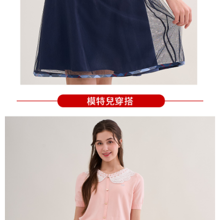
の同意を得ればAFTEEをご利用いただけます。
個人情報の処理、利用について疑問がある、または関連する法律の権利を
行使したい場合は、ネットプロテクションズ
cs_tw@netprotections.co.jp
にご連絡ください。上記に示した個人情報を、必要な購入注文書とあわせ
てAFTEEにご提供いただく、またはAFTEEにあなたの個人情報の収集、処
理、利用を許可することににご同意いただけない場合は、当サービスを選
択しないでください。