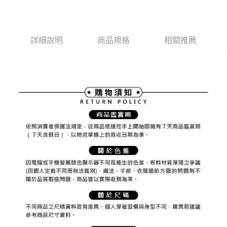
1.本服務由台灣大哥大提供，台灣大哥大用戶可立即使用無須另外申請。
2.付款方式選擇「大哥付你分期」，訂單成立後會自動跳轉到大哥付的交易
相關說明
流程，驗證手機門號後，選擇欲分期的期數、繳款截止日，確認付款後即完
【關於「AFTEE先享後付」】
成交易。
ATM付款
AFTEE先享後付是「在收到商品之後才付款」的支付方式。 讓您購物簡單
3.實際核准額度、可分期數及費用金額請依後續交易確認頁面所載為準。
詳細說明
商品規格
相關推薦
便利好安心！
4.訂單成立30分鐘內，如未前往確認交易或遇審核未通過，訂單將自動取
１．簡單：不需註冊會員、不需綁卡、不需儲值。
運送方式
消。如遇「轉專審核」未通過狀況，表示未達大哥付你分期系統評分，恕無
２．便利：只要手機號碼，簡訊認證，即可結帳。
法說明評估內容。
３．安心：先確認商品／服務後，再付款。
全家取貨付款
【繳款方式說明】
1.分期款項不併入電信帳單，「大哥付你分期」於每月結算日後寄送繳費提
免運費
【「AFTEE先享後付」結帳流程】
醒簡訊。
１．於結帳方式選擇「AFTEE先享後付」後，將跳轉至「AFTEE先享後付」
2.透過簡訊連結打開帳單後，可選擇「超商條碼／台灣大直營門市／銀行轉
付款後全家取貨
結帳頁面，進行簡訊認證並確認金額後，即可完成結帳。
帳／街口支付／iPASS MONEY」等通路繳費。
２．訂單成立數日內，您將收到繳費通知簡訊。
免運費
３．收到繳費通知簡訊後14天內，點擊此簡訊中的連結，可透過四大超商／
【注意事項】
ATM／網路銀行／等多元方式進行付款，方視為交易完成。
萊爾富取貨付款
1.本服務係由「台灣大哥大股份有限公司」（以下簡稱本公司）所提供，讓
※ 請注意：結帳手續完成當下不需立刻繳費，但若您需要取消訂單，請聯絡
用戶於交易時，得透過本服務購買商品或服務，並由商店將買賣／分期付款
免運費
購買商品的店家。未經商家同意取消之訂單仍視為有效，需透過AFTEE先享
買賣價金債權讓與本公司後，依約使用本公司帳單繳交帳款。
後付繳納相關費用。
2.基於同意付款使用「大哥付你分期」之契約關係目的，商店將以您的個人
付款後萊爾富取貨
※ 交易是否成功請以「AFTEE先享後付 」之結帳頁面顯示為準，若有關於
資料（包含姓名、電話或地址）提供予台灣大哥大進項蒐集、處理及利用，
是否繳費成功／繳費後需取消欲退款等相關疑問，請聯繫「AFTEE先享後付
免運費
由本公司與您本人進行分期帳單所需資料之確認、核對及更正。
客戶支援中心」
https://netprotections.freshdesk.com/support/home
3.完整用戶服務條款，請詳閱以下連結：
https://oppay.tw/userRule
7-11取貨付款
【注意事項】
１．透過由恩沛科技股份有限公司提供之「AFTEE先享後付」服務完成之交
免運費
易，需依本服務之必要範圍內提供個人資料，並將交易相關給付款項請求債