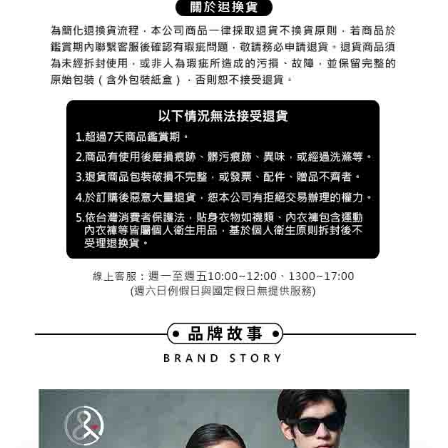
權轉讓予恩沛科技股份有限公司。
付款後7-11取貨
２．關於個人資料處理事宜，請瀏覽以下網址：
免運費
https://aftee.tw/terms/#terms3
３．未成年的使用者請事先徵得法定代理人或監護人之同意方可使用
宅配
「AFTEE先享後付」，若未經同意申辦者引起之損失，本公司不負相關責
任。
免運費
４．使用「AFTEE先享後付」時，將依據個別帳號之用戶狀況，依本公司即
時審查核予不同之上限額度；若仍有額度不足之情形，本公司將視審查結果
離島宅配
請求用戶進行身份認證。
免運費
５．嚴禁一人註冊多個帳號或使用他人資訊註冊。若發現惡意使用之情形，
恩沛科技股份有限公司將有權停止該用戶之使用額度並採取法律行動。