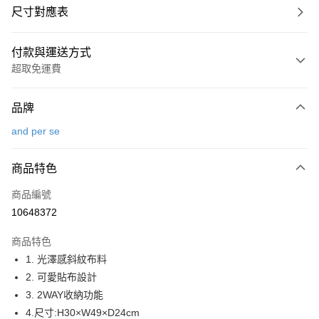
尺寸對應表
付款與運送方式
超取免運費
付款方式
品牌
信用卡一次付款
and per se
超商取貨付款
商品特色
LINE Pay
商品編號
Apple Pay
10648372
街口支付
商品特色
悠遊付
1. 光澤感斜紋布料
大哥付你分期
2. 可愛貼布設計
相關說明
3. 2WAY收納功能
【大哥付你分期使用說明】
4.尺寸:H30×W49×D24cm
AFTEE先享後付