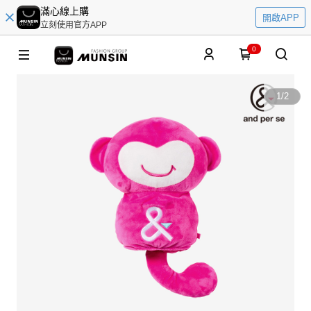
滿心線上購
開啟APP
立刻使用官方APP
0
1
/
2