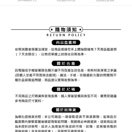
ATM付款
AFTEE先享後付是「在收到商品之後才付款」的支付方式。 讓您購物簡單
3.實際核准額度、可分期數及費用金額請依後續交易確認頁面所載為準。
便利好安心！
4.訂單成立30分鐘內，如未前往確認交易或遇審核未通過，訂單將自動取
１．簡單：不需註冊會員、不需綁卡、不需儲值。
運送方式
消。如遇「轉專審核」未通過狀況，表示未達大哥付你分期系統評分，恕無
２．便利：只要手機號碼，簡訊認證，即可結帳。
法說明評估內容。
３．安心：先確認商品／服務後，再付款。
全家取貨付款
【繳款方式說明】
1.分期款項不併入電信帳單，「大哥付你分期」於每月結算日後寄送繳費提
免運費
【「AFTEE先享後付」結帳流程】
醒簡訊。
１．於結帳方式選擇「AFTEE先享後付」後，將跳轉至「AFTEE先享後付」
2.透過簡訊連結打開帳單後，可選擇「超商條碼／台灣大直營門市／銀行轉
付款後全家取貨
結帳頁面，進行簡訊認證並確認金額後，即可完成結帳。
帳／街口支付／iPASS MONEY」等通路繳費。
２．訂單成立數日內，您將收到繳費通知簡訊。
免運費
３．收到繳費通知簡訊後14天內，點擊此簡訊中的連結，可透過四大超商／
【注意事項】
ATM／網路銀行／等多元方式進行付款，方視為交易完成。
萊爾富取貨付款
1.本服務係由「台灣大哥大股份有限公司」（以下簡稱本公司）所提供，讓
※ 請注意：結帳手續完成當下不需立刻繳費，但若您需要取消訂單，請聯絡
用戶於交易時，得透過本服務購買商品或服務，並由商店將買賣／分期付款
免運費
購買商品的店家。未經商家同意取消之訂單仍視為有效，需透過AFTEE先享
買賣價金債權讓與本公司後，依約使用本公司帳單繳交帳款。
後付繳納相關費用。
2.基於同意付款使用「大哥付你分期」之契約關係目的，商店將以您的個人
付款後萊爾富取貨
※ 交易是否成功請以「AFTEE先享後付 」之結帳頁面顯示為準，若有關於
資料（包含姓名、電話或地址）提供予台灣大哥大進項蒐集、處理及利用，
是否繳費成功／繳費後需取消欲退款等相關疑問，請聯繫「AFTEE先享後付
免運費
由本公司與您本人進行分期帳單所需資料之確認、核對及更正。
客戶支援中心」
https://netprotections.freshdesk.com/support/home
3.完整用戶服務條款，請詳閱以下連結：
https://oppay.tw/userRule
7-11取貨付款
【注意事項】
１．透過由恩沛科技股份有限公司提供之「AFTEE先享後付」服務完成之交
免運費
易，需依本服務之必要範圍內提供個人資料，並將交易相關給付款項請求債
權轉讓予恩沛科技股份有限公司。
付款後7-11取貨
２．關於個人資料處理事宜，請瀏覽以下網址：
免運費
https://aftee.tw/terms/#terms3