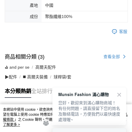
產地
中國
成份
聚酯纖維100%
客服
商品相關分類 (3)
查看全部
⛳️ and per se
高爾夫配件
▶配件
◼️ 高爾夫裝備
球桿袋/套
本分類熱銷
全站排行
Munsin Fashion 滿心購物
您好，歡迎來到滿心購物商城！
有任何問題，請直接留下您的姓名
本網站中使用 cookie，欲查詢有關本網站使用 cookie 方式之詳情，及若您不希
及聯絡電話，方便我們以最快速度
熱門標籤
望在電腦上使用 cookie 時應如何變更電腦的 cookie 設定，請參閱本網站「
隱私
處理喔~
權條款
」之 Cookie 聲明。您繼續使用本網站即表示您同意本公司得按本網站使
用條款之 Cookie 聲明使用 cookie。
了解更多 >