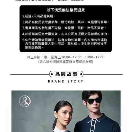
３．未成年的使用者請事先徵得法定代理人或監護人之同意方可使用
宅配
「AFTEE先享後付」，若未經同意申辦者引起之損失，本公司不負相關責
任。
免運費
４．使用「AFTEE先享後付」時，將依據個別帳號之用戶狀況，依本公司即
時審查核予不同之上限額度；若仍有額度不足之情形，本公司將視審查結果
離島宅配
請求用戶進行身份認證。
免運費
５．嚴禁一人註冊多個帳號或使用他人資訊註冊。若發現惡意使用之情形，
恩沛科技股份有限公司將有權停止該用戶之使用額度並採取法律行動。