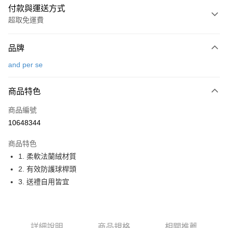
付款與運送方式
超取免運費
付款方式
品牌
信用卡一次付款
and per se
超商取貨付款
商品特色
LINE Pay
商品編號
Apple Pay
10648344
街口支付
商品特色
悠遊付
1. 柔軟法蘭絨材質
大哥付你分期
2. 有效防護球桿頭
相關說明
3. 送禮自用皆宜
【大哥付你分期使用說明】
AFTEE先享後付
1.本服務由台灣大哥大提供，台灣大哥大用戶可立即使用無須另外申請。
2.付款方式選擇「大哥付你分期」，訂單成立後會自動跳轉到大哥付的交易
相關說明
流程，驗證手機門號後，選擇欲分期的期數、繳款截止日，確認付款後即完
【關於「AFTEE先享後付」】
詳細說明
商品規格
相關推薦
成交易。