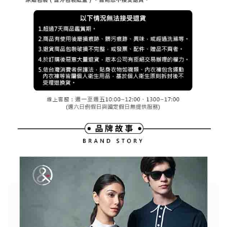
３．未成年的使用者請事先徵得法定代理人或監護人之同意方可使用
宅配
「AFTEE先享後付」，若未經同意申辦者引起之損失，本公司不負相關責
任。
免運費
４．使用「AFTEE先享後付」時，將依據個別帳號之用戶狀況，依本公司即
時審查核予不同之上限額度；若仍有額度不足之情形，本公司將視審查結果
離島宅配
請求用戶進行身份認證。
免運費
５．嚴禁一人註冊多個帳號或使用他人資訊註冊。若發現惡意使用之情形，
恩沛科技股份有限公司將有權停止該用戶之使用額度並採取法律行動。