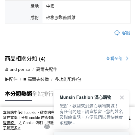
產地
中國
成份
矽橡膠聚酯纖維
客服
商品相關分類 (4)
查看全部
⛳️ and per se
高爾夫配件
▶配件
◼️ 高爾夫裝備
多功能配件/包
本分類熱銷
全站排行
Munsin Fashion 滿心購物
您好，歡迎來到滿心購物商城！
有任何問題，請直接留下您的姓名
本網站中使用 cookie，欲查詢有關本網站使用 cookie 方式之詳情，及若您不希
及聯絡電話，方便我們以最快速度
熱門標籤
望在電腦上使用 cookie 時應如何變更電腦的 cookie 設定，請參閱本網站「
隱私
處理喔~
權條款
」之 Cookie 聲明。您繼續使用本網站即表示您同意本公司得按本網站使
用條款之 Cookie 聲明使用 cookie。
了解更多 >