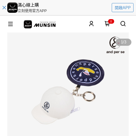
滿心線上購
開啟APP
立刻使用官方APP
0
1
/
3