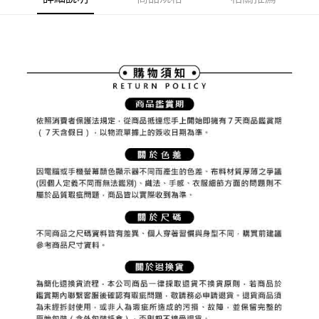
ATM付款
AFTEE先享後付是「在收到商品之後才付款」的支付方式。 讓您購物簡單
3.實際核准額度、可分期數及費用金額請依後續交易確認頁面所載為準。
便利好安心！
4.訂單成立30分鐘內，如未前往確認交易或遇審核未通過，訂單將自動取
１．簡單：不需註冊會員、不需綁卡、不需儲值。
運送方式
消。如遇「轉專審核」未通過狀況，表示未達大哥付你分期系統評分，恕無
２．便利：只要手機號碼，簡訊認證，即可結帳。
法說明評估內容。
３．安心：先確認商品／服務後，再付款。
全家取貨付款
【繳款方式說明】
1.分期款項不併入電信帳單，「大哥付你分期」於每月結算日後寄送繳費提
免運費
【「AFTEE先享後付」結帳流程】
醒簡訊。
１．於結帳方式選擇「AFTEE先享後付」後，將跳轉至「AFTEE先享後付」
2.透過簡訊連結打開帳單後，可選擇「超商條碼／台灣大直營門市／銀行轉
付款後全家取貨
結帳頁面，進行簡訊認證並確認金額後，即可完成結帳。
帳／街口支付／iPASS MONEY」等通路繳費。
２．訂單成立數日內，您將收到繳費通知簡訊。
免運費
３．收到繳費通知簡訊後14天內，點擊此簡訊中的連結，可透過四大超商／
【注意事項】
ATM／網路銀行／等多元方式進行付款，方視為交易完成。
萊爾富取貨付款
1.本服務係由「台灣大哥大股份有限公司」（以下簡稱本公司）所提供，讓
※ 請注意：結帳手續完成當下不需立刻繳費，但若您需要取消訂單，請聯絡
用戶於交易時，得透過本服務購買商品或服務，並由商店將買賣／分期付款
免運費
購買商品的店家。未經商家同意取消之訂單仍視為有效，需透過AFTEE先享
買賣價金債權讓與本公司後，依約使用本公司帳單繳交帳款。
後付繳納相關費用。
2.基於同意付款使用「大哥付你分期」之契約關係目的，商店將以您的個人
付款後萊爾富取貨
※ 交易是否成功請以「AFTEE先享後付 」之結帳頁面顯示為準，若有關於
資料（包含姓名、電話或地址）提供予台灣大哥大進項蒐集、處理及利用，
是否繳費成功／繳費後需取消欲退款等相關疑問，請聯繫「AFTEE先享後付
免運費
由本公司與您本人進行分期帳單所需資料之確認、核對及更正。
客戶支援中心」
https://netprotections.freshdesk.com/support/home
3.完整用戶服務條款，請詳閱以下連結：
https://oppay.tw/userRule
7-11取貨付款
【注意事項】
１．透過由恩沛科技股份有限公司提供之「AFTEE先享後付」服務完成之交
免運費
易，需依本服務之必要範圍內提供個人資料，並將交易相關給付款項請求債
權轉讓予恩沛科技股份有限公司。
付款後7-11取貨
２．關於個人資料處理事宜，請瀏覽以下網址：
免運費
https://aftee.tw/terms/#terms3