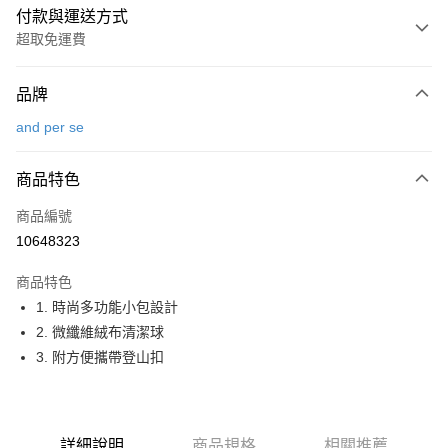
付款與運送方式
超取免運費
付款方式
品牌
信用卡一次付款
and per se
超商取貨付款
商品特色
LINE Pay
商品編號
Apple Pay
10648323
街口支付
商品特色
悠遊付
1. 時尚多功能小包設計
大哥付你分期
2. 微纖維絨布清潔球
相關說明
3. 附方便攜帶登山扣
【大哥付你分期使用說明】
AFTEE先享後付
1.本服務由台灣大哥大提供，台灣大哥大用戶可立即使用無須另外申請。
2.付款方式選擇「大哥付你分期」，訂單成立後會自動跳轉到大哥付的交易
相關說明
流程，驗證手機門號後，選擇欲分期的期數、繳款截止日，確認付款後即完
【關於「AFTEE先享後付」】
詳細說明
商品規格
相關推薦
成交易。