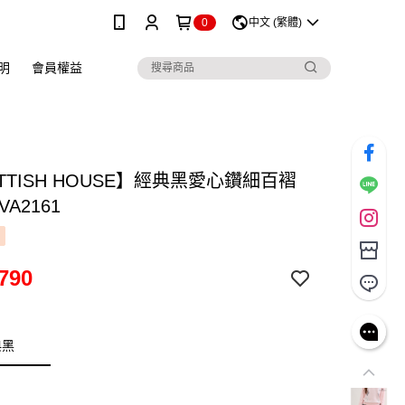
0
中文 (繁體)
明
會員權益
TTISH HOUSE】經典黑愛心鑽細百褶
VA2161
790
典黑