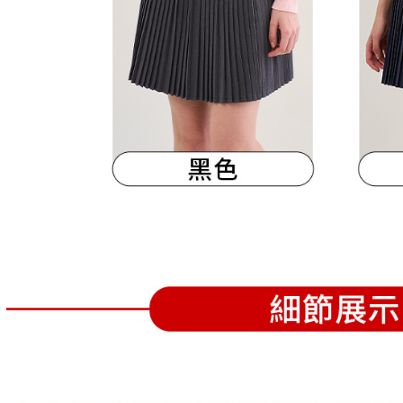
離島宅配
５．嚴禁
免運費
形，恩沛
動。