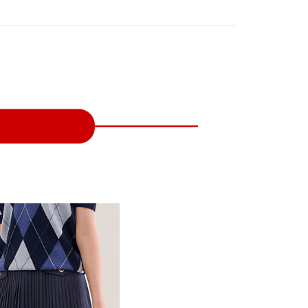
付款
項不併入電信帳單，「大哥付你分期」於每月結算日後寄送繳費提
EE先享後付」結帳流程】
方式選擇「AFTEE先享後付」後，將跳轉至「AFTEE先享後
訊連結打開帳單後，可選擇「超商條碼／台灣大直營門市／銀行轉
頁面，進行簡訊認證並確認金額後，即可完成結帳。
付／iPASS MONEY」等通路繳費。
家取貨
成立數日內，您將收到繳費通知簡訊。
費通知簡訊後14天內，點擊此簡訊中的連結，可透過四大超商
項】
網路銀行／等多元方式進行付款，方視為交易完成。
係由「台灣大哥大股份有限公司」（以下簡稱本公司）所提供，讓
：結帳手續完成當下不需立刻繳費，但若您需要取消訂單，請聯
貨付款
易時，得透過本服務購買商品或服務，並由商店將買賣／分期付
的店家。未經商家同意取消之訂單仍視為有效，需透過AFTEE
金債權讓與本公司後，依約使用本公司帳單繳交帳款。
繳納相關費用。
意付款使用「大哥付你分期」之契約關係目的，商店將以您的個人
否成功請以「AFTEE先享後付 」之結帳頁面顯示為準，若有關於
含姓名、電話或地址）提供予台灣大哥大進項蒐集、處理及利
功／繳費後需取消欲退款等相關疑問，請聯繫「AFTEE先享後
爾富取貨
公司與您本人進行分期帳單所需資料之確認、核對及更正。
援中心」
https://netprotections.freshdesk.com/support/home
戶服務條款，請詳閱以下連結：
https://oppay.tw/userRule
項】
付款
恩沛科技股份有限公司提供之「AFTEE先享後付」服務完成之
依本服務之必要範圍內提供個人資料，並將交易相關給付款項請
讓予恩沛科技股份有限公司。
個人資料處理事宜，請瀏覽以下網址：
1取貨
ee.tw/terms/#terms3
年的使用者請事先徵得法定代理人或監護人之同意方可使用
E先享後付」，若未經同意申辦者引起之損失，本公司不負相關責
AFTEE先享後付」時，將依據個別帳號之用戶狀況，依本公司
核予不同之上限額度；若仍有額度不足之情形，本公司將視審查
用戶進行身份認證。