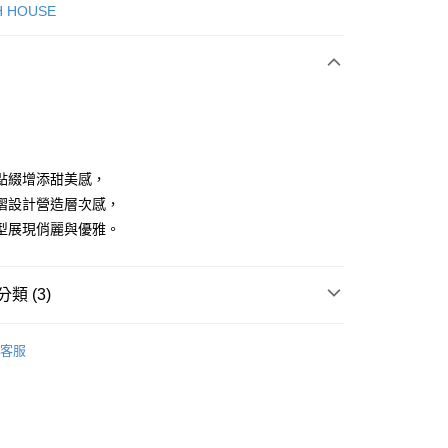
次付款
H HOUSE
付款
點綴增添甜美感，
褶設計營造層次感，
型展現俏麗與優雅。
分期
你分期使用說明】
享後付
類 (3)
由台灣大哥大提供，台灣大哥大用戶可立即使用無須另外申請。
式選擇「大哥付你分期」，訂單成立後會自動跳轉到大哥付的交易
證手機門號後，選擇欲分期的期數、繳款截止日，確認付款後即
ISH HOUSE
下著｜裙裝
FTEE先享後付」】
。
客服
先享後付是「在收到商品之後才付款」的支付方式。 讓您購物簡單
准額度、可分期數及費用金額請依後續交易確認頁面所載為準。
裙裝
短裙
心！
立30分鐘內，如未前往確認交易或遇審核未通過，訂單將自動取
：不需註冊會員、不需綁卡、不需儲值。
ISH HOUSE
🌞 25春夏單品
「轉專審核」未通過狀況，表示未達大哥付你分期系統評分，恕
：只要手機號碼，簡訊認證，即可結帳。
評估內容。
：先確認商品／服務後，再付款。
式說明】