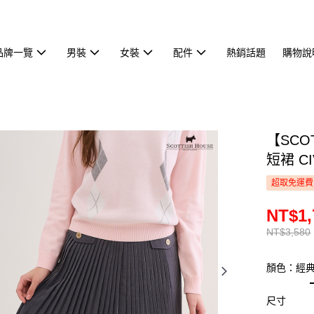
品牌一覽
男裝
女裝
配件
熱銷話題
購物說
【SCO
短裙 CI
超取免運費
NT$1,
NT$3,580
顏色：經
尺寸