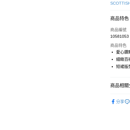
信用卡一
SCOTTIS
超商取貨
商品特色
LINE Pay
商品編號
Apple Pay
10581053
商品特色
街口支付
愛心鑽
悠遊付
細緻百
短裙版
大哥付你
相關說明
【大哥付
AFTEE先
商品相關分
1.本服務
2.付款方
相關說明
流程，驗
🎀 SCOTT
【關於「A
ATM付款
完成交易
分享
AFTEE
▶女裝
3.實際核
便利好安
4.訂單成
１．簡單
🎀 SCOTT
消。如遇
２．便利
運送方式
無法說明
３．安心
【繳款方