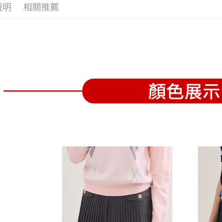
全家取貨
1.分期款
【「AFT
說明
相關推薦
醒簡訊。
免運費
１．於結帳
2.透過簡
付」結帳
帳／街口支
付款後全
２．訂單
３．收到繳
免運費
【注意事
／ATM／
1.本服務
※ 請注意
萊爾富取
用戶於交
絡購買商品
款買賣價
先享後付
免運費
2.基於同
※ 交易是
資料（包
是否繳費成
付款後萊
用，由本
付客戶支
免運費
3.完整用
【注意事
7-11取貨
１．透過由
交易，需
免運費
求債權轉
２．關於
付款後7-1
https://aft
免運費
３．未成
「AFTE
宅配
任。
４．使用「
免運費
即時審查
結果請求