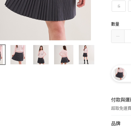
S
數量
付款與運
超取免運
付款方式
品牌