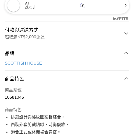
AI
找尺寸
付款與運送方式
超取滿NT$2,000免運
付款方式
品牌
信用卡一次付款
SCOTTISH HOUSE
超商取貨付款
商品特色
LINE Pay
商品編號
Apple Pay
10581045
街口支付
商品特色
悠遊付
排釦設計與格紋圖案相結合，
大哥付你分期
西裝外套剪裁精緻，時尚優雅，
相關說明
適合正式或休閒場合穿搭。