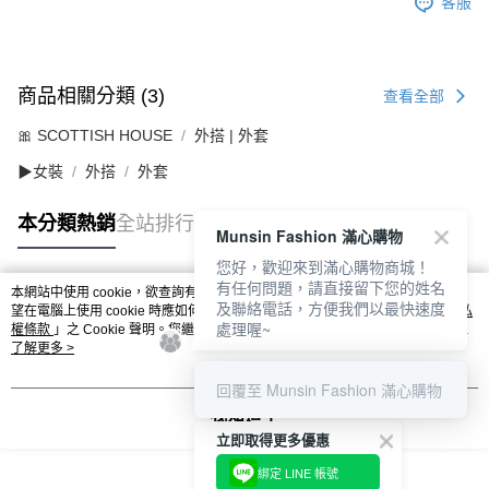
客服
商品相關分類 (3)
查看全部
🎀 SCOTTISH HOUSE
外搭 | 外套
▶女裝
外搭
外套
本分類熱銷
全站排行
Munsin Fashion 滿心購物
您好，歡迎來到滿心購物商城！
有任何問題，請直接留下您的姓名
本網站中使用 cookie，欲查詢有關本網站使用 cookie 方式之詳情，及若您不希
及聯絡電話，方便我們以最快速度
熱門標籤
望在電腦上使用 cookie 時應如何變更電腦的 cookie 設定，請參閱本網站「
隱私
處理喔~
權條款
」之 Cookie 聲明。您繼續使用本網站即表示您同意本公司得按本網站使
用條款之 Cookie 聲明使用 cookie。
了解更多 >
回覆至 Munsin Fashion 滿心購物
我知道了
立即取得更多優惠
綁定 LINE 帳號