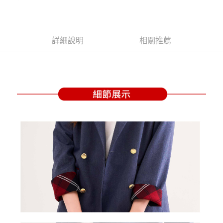
【大哥付你分期使用說明】
AFTEE先享後付
1.本服務由台灣大哥大提供，台灣大哥大用戶可立即使用無須另外申請。
2.付款方式選擇「大哥付你分期」，訂單成立後會自動跳轉到大哥付的交易
相關說明
流程，驗證手機門號後，選擇欲分期的期數、繳款截止日，確認付款後即完
【關於「AFTEE先享後付」】
詳細說明
相關推薦
成交易。
ATM付款
AFTEE先享後付是「在收到商品之後才付款」的支付方式。 讓您購物簡單
3.實際核准額度、可分期數及費用金額請依後續交易確認頁面所載為準。
便利好安心！
4.訂單成立30分鐘內，如未前往確認交易或遇審核未通過，訂單將自動取
１．簡單：不需註冊會員、不需綁卡、不需儲值。
運送方式
消。如遇「轉專審核」未通過狀況，表示未達大哥付你分期系統評分，恕無
２．便利：只要手機號碼，簡訊認證，即可結帳。
法說明評估內容。
３．安心：先確認商品／服務後，再付款。
全家取貨付款
【繳款方式說明】
1.分期款項不併入電信帳單，「大哥付你分期」於每月結算日後寄送繳費提
每筆NT$80，滿NT$2,000(含以上)免運費
【「AFTEE先享後付」結帳流程】
醒簡訊。
１．於結帳方式選擇「AFTEE先享後付」後，將跳轉至「AFTEE先享後付」
2.透過簡訊連結打開帳單後，可選擇「超商條碼／台灣大直營門市／銀行轉
付款後全家取貨
結帳頁面，進行簡訊認證並確認金額後，即可完成結帳。
帳／街口支付／iPASS MONEY」等通路繳費。
２．訂單成立數日內，您將收到繳費通知簡訊。
每筆NT$80，滿NT$2,000(含以上)免運費
３．收到繳費通知簡訊後14天內，點擊此簡訊中的連結，可透過四大超商／
【注意事項】
ATM／網路銀行／等多元方式進行付款，方視為交易完成。
萊爾富取貨付款
1.本服務係由「台灣大哥大股份有限公司」（以下簡稱本公司）所提供，讓
※ 請注意：結帳手續完成當下不需立刻繳費，但若您需要取消訂單，請聯絡
用戶於交易時，得透過本服務購買商品或服務，並由商店將買賣／分期付款
每筆NT$80，滿NT$2,000(含以上)免運費
購買商品的店家。未經商家同意取消之訂單仍視為有效，需透過AFTEE先享
買賣價金債權讓與本公司後，依約使用本公司帳單繳交帳款。
後付繳納相關費用。
2.基於同意付款使用「大哥付你分期」之契約關係目的，商店將以您的個人
付款後萊爾富取貨
※ 交易是否成功請以「AFTEE先享後付 」之結帳頁面顯示為準，若有關於
資料（包含姓名、電話或地址）提供予台灣大哥大進項蒐集、處理及利用，
是否繳費成功／繳費後需取消欲退款等相關疑問，請聯繫「AFTEE先享後付
每筆NT$80，滿NT$2,000(含以上)免運費
由本公司與您本人進行分期帳單所需資料之確認、核對及更正。
客戶支援中心」
https://netprotections.freshdesk.com/support/home
3.完整用戶服務條款，請詳閱以下連結：
https://oppay.tw/userRule
7-11取貨付款
【注意事項】