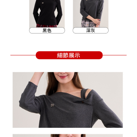
買賣價金債權讓與本公司後，依約使用本公司帳單繳交帳款。
後付繳納相關費用。
2.基於同意付款使用「大哥付你分期」之契約關係目的，商店將以您的個人
付款後萊爾富取貨
※ 交易是否成功請以「AFTEE先享後付 」之結帳頁面顯示為準，若有關於
資料（包含姓名、電話或地址）提供予台灣大哥大進項蒐集、處理及利用，
是否繳費成功／繳費後需取消欲退款等相關疑問，請聯繫「AFTEE先享後付
免運費
由本公司與您本人進行分期帳單所需資料之確認、核對及更正。
客戶支援中心」
https://netprotections.freshdesk.com/support/home
3.完整用戶服務條款，請詳閱以下連結：
https://oppay.tw/userRule
7-11取貨付款
【注意事項】
１．透過由恩沛科技股份有限公司提供之「AFTEE先享後付」服務完成之交
免運費
易，需依本服務之必要範圍內提供個人資料，並將交易相關給付款項請求債
權轉讓予恩沛科技股份有限公司。
付款後7-11取貨
２．關於個人資料處理事宜，請瀏覽以下網址：
免運費
https://aftee.tw/terms/#terms3
３．未成年的使用者請事先徵得法定代理人或監護人之同意方可使用
宅配
「AFTEE先享後付」，若未經同意申辦者引起之損失，本公司不負相關責
任。
免運費
４．使用「AFTEE先享後付」時，將依據個別帳號之用戶狀況，依本公司即
時審查核予不同之上限額度；若仍有額度不足之情形，本公司將視審查結果
離島宅配
請求用戶進行身份認證。
免運費
５．嚴禁一人註冊多個帳號或使用他人資訊註冊。若發現惡意使用之情形，
恩沛科技股份有限公司將有權停止該用戶之使用額度並採取法律行動。