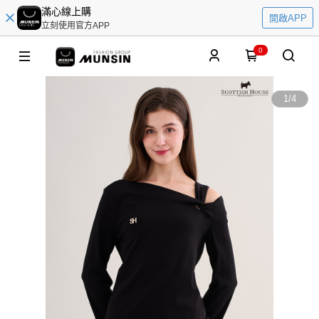
滿心線上購
開啟APP
立刻使用官方APP
0
1
/
4