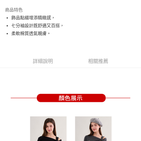
街口支付
商品特色
悠遊付
飾品點綴增添精緻感，
大哥付你分期
七分袖設計既舒適又百搭，
相關說明
柔軟棉質透氣親膚。
【大哥付你分期使用說明】
AFTEE先享後付
1.本服務由台灣大哥大提供，台灣大哥大用戶可立即使用無須另外申請。
2.付款方式選擇「大哥付你分期」，訂單成立後會自動跳轉到大哥付的交易
相關說明
流程，驗證手機門號後，選擇欲分期的期數、繳款截止日，確認付款後即完
【關於「AFTEE先享後付」】
詳細說明
相關推薦
成交易。
ATM付款
AFTEE先享後付是「在收到商品之後才付款」的支付方式。 讓您購物簡單
3.實際核准額度、可分期數及費用金額請依後續交易確認頁面所載為準。
便利好安心！
4.訂單成立30分鐘內，如未前往確認交易或遇審核未通過，訂單將自動取
１．簡單：不需註冊會員、不需綁卡、不需儲值。
運送方式
消。如遇「轉專審核」未通過狀況，表示未達大哥付你分期系統評分，恕無
２．便利：只要手機號碼，簡訊認證，即可結帳。
法說明評估內容。
３．安心：先確認商品／服務後，再付款。
全家取貨付款
【繳款方式說明】
1.分期款項不併入電信帳單，「大哥付你分期」於每月結算日後寄送繳費提
免運費
【「AFTEE先享後付」結帳流程】
醒簡訊。
１．於結帳方式選擇「AFTEE先享後付」後，將跳轉至「AFTEE先享後付」
2.透過簡訊連結打開帳單後，可選擇「超商條碼／台灣大直營門市／銀行轉
付款後全家取貨
結帳頁面，進行簡訊認證並確認金額後，即可完成結帳。
帳／街口支付／iPASS MONEY」等通路繳費。
２．訂單成立數日內，您將收到繳費通知簡訊。
免運費
３．收到繳費通知簡訊後14天內，點擊此簡訊中的連結，可透過四大超商／
【注意事項】
ATM／網路銀行／等多元方式進行付款，方視為交易完成。
萊爾富取貨付款
1.本服務係由「台灣大哥大股份有限公司」（以下簡稱本公司）所提供，讓
※ 請注意：結帳手續完成當下不需立刻繳費，但若您需要取消訂單，請聯絡
用戶於交易時，得透過本服務購買商品或服務，並由商店將買賣／分期付款
免運費
購買商品的店家。未經商家同意取消之訂單仍視為有效，需透過AFTEE先享