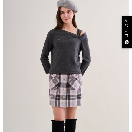
AI
找
尺
寸