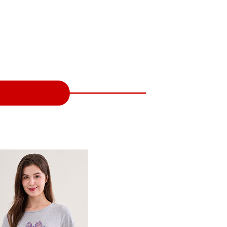
付款
項不併入電信帳單，「大哥付你分期」於每月結算日後寄送繳費提
EE先享後付」結帳流程】
方式選擇「AFTEE先享後付」後，將跳轉至「AFTEE先享後
訊連結打開帳單後，可選擇「超商條碼／台灣大直營門市／銀行轉
頁面，進行簡訊認證並確認金額後，即可完成結帳。
付／iPASS MONEY」等通路繳費。
家取貨
成立數日內，您將收到繳費通知簡訊。
費通知簡訊後14天內，點擊此簡訊中的連結，可透過四大超商
項】
網路銀行／等多元方式進行付款，方視為交易完成。
係由「台灣大哥大股份有限公司」（以下簡稱本公司）所提供，讓
：結帳手續完成當下不需立刻繳費，但若您需要取消訂單，請聯
貨付款
易時，得透過本服務購買商品或服務，並由商店將買賣／分期付
的店家。未經商家同意取消之訂單仍視為有效，需透過AFTEE
金債權讓與本公司後，依約使用本公司帳單繳交帳款。
繳納相關費用。
意付款使用「大哥付你分期」之契約關係目的，商店將以您的個人
否成功請以「AFTEE先享後付 」之結帳頁面顯示為準，若有關於
含姓名、電話或地址）提供予台灣大哥大進項蒐集、處理及利
功／繳費後需取消欲退款等相關疑問，請聯繫「AFTEE先享後
爾富取貨
公司與您本人進行分期帳單所需資料之確認、核對及更正。
援中心」
https://netprotections.freshdesk.com/support/home
戶服務條款，請詳閱以下連結：
https://oppay.tw/userRule
項】
付款
恩沛科技股份有限公司提供之「AFTEE先享後付」服務完成之
依本服務之必要範圍內提供個人資料，並將交易相關給付款項請
讓予恩沛科技股份有限公司。
個人資料處理事宜，請瀏覽以下網址：
1取貨
ee.tw/terms/#terms3
年的使用者請事先徵得法定代理人或監護人之同意方可使用
E先享後付」，若未經同意申辦者引起之損失，本公司不負相關責
AFTEE先享後付」時，將依據個別帳號之用戶狀況，依本公司
核予不同之上限額度；若仍有額度不足之情形，本公司將視審查
用戶進行身份認證。