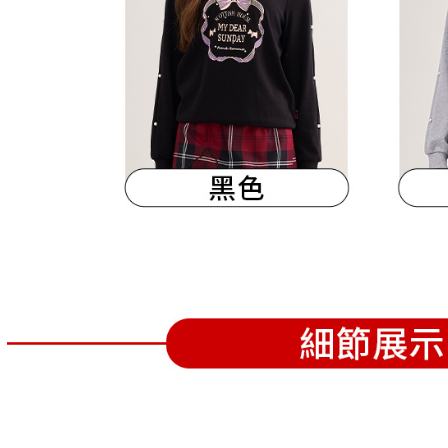
離島宅配
５．嚴禁
免運費
形，恩沛
動。