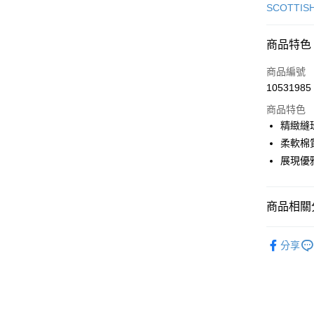
信用卡一
SCOTTIS
超商取貨
商品特色
LINE Pay
商品編號
Apple Pay
10531985
商品特色
街口支付
精緻縫
悠遊付
柔軟棉
展現優
大哥付你
相關說明
【大哥付
AFTEE先
商品相關分
1.本服務
2.付款方
相關說明
流程，驗
🎀 SCOTT
【關於「A
ATM付款
完成交易
分享
AFTEE
▶女裝
3.實際核
便利好安
4.訂單成
１．簡單
🎀 SCOTT
消。如遇
２．便利
運送方式
無法說明
３．安心
【繳款方