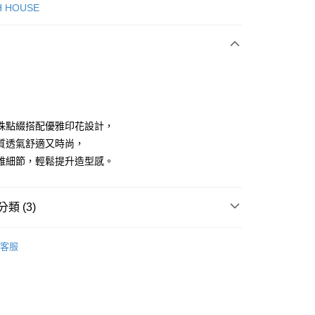
次付款
H HOUSE
付款
珠點綴搭配優雅印花設計，
質透氣舒適又時尚，
雅細節，輕鬆提升造型感。
分期
你分期使用說明】
享後付
類 (3)
由台灣大哥大提供，台灣大哥大用戶可立即使用無須另外申請。
式選擇「大哥付你分期」，訂單成立後會自動跳轉到大哥付的交易
證手機門號後，選擇欲分期的期數、繳款截止日，確認付款後即
ISH HOUSE
上衣｜造型上衣
FTEE先享後付」】
。
客服
先享後付是「在收到商品之後才付款」的支付方式。 讓您購物簡單
准額度、可分期數及費用金額請依後續交易確認頁面所載為準。
上衣
長袖T恤
心！
立30分鐘內，如未前往確認交易或遇審核未通過，訂單將自動取
：不需註冊會員、不需綁卡、不需儲值。
ISH HOUSE
🌞 25春夏單品
「轉專審核」未通過狀況，表示未達大哥付你分期系統評分，恕
：只要手機號碼，簡訊認證，即可結帳。
評估內容。
：先確認商品／服務後，再付款。
式說明】