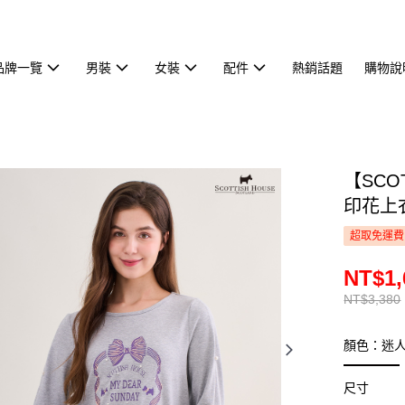
品牌一覽
男裝
女裝
配件
熱銷話題
購物說
【SCO
印花上衣 
超取免運費
NT$1,
NT$3,380
顏色：迷
尺寸