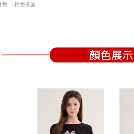
全家取貨
1.分期款
【「AFT
說明
相關推薦
醒簡訊。
免運費
１．於結帳
2.透過簡
付」結帳
帳／街口支
付款後全
２．訂單
３．收到繳
免運費
【注意事
／ATM／
1.本服務
※ 請注意
萊爾富取
用戶於交
絡購買商品
款買賣價
先享後付
免運費
2.基於同
※ 交易是
資料（包
是否繳費成
付款後萊
用，由本
付客戶支
免運費
3.完整用
【注意事
7-11取貨
１．透過由
交易，需
免運費
求債權轉
２．關於
付款後7-1
https://aft
免運費
３．未成
「AFTE
宅配
任。
４．使用「
免運費
即時審查
結果請求