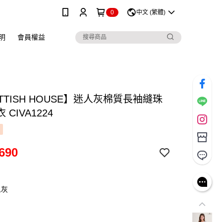
0
中文 (繁體)
明
會員權益
TTISH HOUSE】迷人灰棉質長袖縫珠
CIVA1224
690
人灰