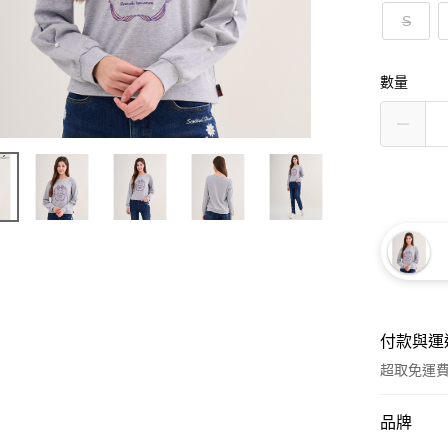
S
數量
付款與運
超取免運
付款方式
品牌