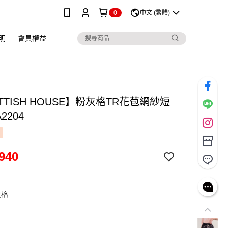
0
中文 (繁體)
明
會員權益
TTISH HOUSE】粉灰格TR花苞網紗短
A2204
940
灰格