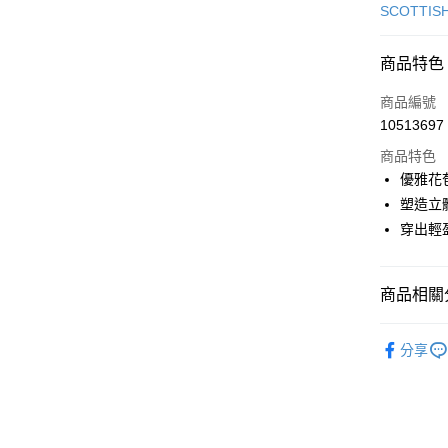
信用卡一
SCOTTIS
超商取貨
商品特色
LINE Pay
商品編號
Apple Pay
10513697
商品特色
街口支付
優雅花
悠遊付
塑造立
穿出輕
大哥付你
相關說明
【大哥付
AFTEE先
商品相關分
1.本服務
2.付款方
相關說明
流程，驗
🎀 SCOTT
【關於「A
ATM付款
完成交易
分享
AFTEE
▶女裝
3.實際核
便利好安
4.訂單成
１．簡單
🎀 SCOTT
消。如遇
２．便利
運送方式
無法說明
３．安心
🎀 SCOTT
【繳款方