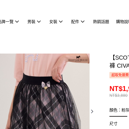
品牌一覽
男裝
女裝
配件
熱銷話題
購物說
【SCO
褲 CIV
超取免運費
NT$1,
NT$3,880
顏色：粉
尺寸