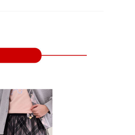
付款
項不併入電信帳單，「大哥付你分期」於每月結算日後寄送繳費提
EE先享後付」結帳流程】
方式選擇「AFTEE先享後付」後，將跳轉至「AFTEE先享後
訊連結打開帳單後，可選擇「超商條碼／台灣大直營門市／銀行轉
頁面，進行簡訊認證並確認金額後，即可完成結帳。
付／iPASS MONEY」等通路繳費。
家取貨
成立數日內，您將收到繳費通知簡訊。
費通知簡訊後14天內，點擊此簡訊中的連結，可透過四大超商
項】
網路銀行／等多元方式進行付款，方視為交易完成。
係由「台灣大哥大股份有限公司」（以下簡稱本公司）所提供，讓
：結帳手續完成當下不需立刻繳費，但若您需要取消訂單，請聯
貨付款
易時，得透過本服務購買商品或服務，並由商店將買賣／分期付
的店家。未經商家同意取消之訂單仍視為有效，需透過AFTEE
金債權讓與本公司後，依約使用本公司帳單繳交帳款。
繳納相關費用。
意付款使用「大哥付你分期」之契約關係目的，商店將以您的個人
否成功請以「AFTEE先享後付 」之結帳頁面顯示為準，若有關於
含姓名、電話或地址）提供予台灣大哥大進項蒐集、處理及利
功／繳費後需取消欲退款等相關疑問，請聯繫「AFTEE先享後
爾富取貨
公司與您本人進行分期帳單所需資料之確認、核對及更正。
援中心」
https://netprotections.freshdesk.com/support/home
戶服務條款，請詳閱以下連結：
https://oppay.tw/userRule
項】
付款
恩沛科技股份有限公司提供之「AFTEE先享後付」服務完成之
依本服務之必要範圍內提供個人資料，並將交易相關給付款項請
讓予恩沛科技股份有限公司。
個人資料處理事宜，請瀏覽以下網址：
1取貨
ee.tw/terms/#terms3
年的使用者請事先徵得法定代理人或監護人之同意方可使用
E先享後付」，若未經同意申辦者引起之損失，本公司不負相關責
AFTEE先享後付」時，將依據個別帳號之用戶狀況，依本公司
核予不同之上限額度；若仍有額度不足之情形，本公司將視審查
用戶進行身份認證。