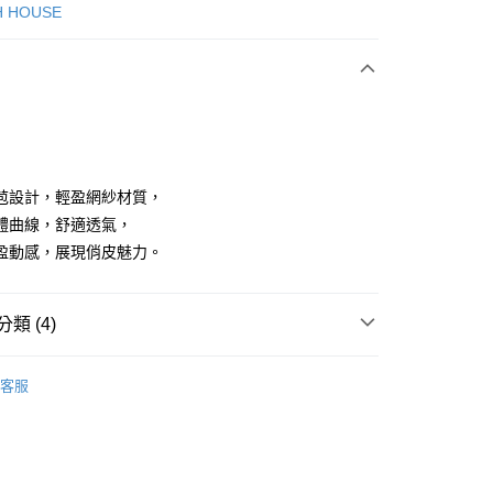
次付款
H HOUSE
付款
苞設計，輕盈網紗材質，
體曲線，舒適透氣，
盈動感，展現俏皮魅力。
分期
你分期使用說明】
享後付
類 (4)
由台灣大哥大提供，台灣大哥大用戶可立即使用無須另外申請。
式選擇「大哥付你分期」，訂單成立後會自動跳轉到大哥付的交易
證手機門號後，選擇欲分期的期數、繳款截止日，確認付款後即
ISH HOUSE
下著｜褲裝
FTEE先享後付」】
。
客服
先享後付是「在收到商品之後才付款」的支付方式。 讓您購物簡單
准額度、可分期數及費用金額請依後續交易確認頁面所載為準。
褲裝
短褲
心！
立30分鐘內，如未前往確認交易或遇審核未通過，訂單將自動取
：不需註冊會員、不需綁卡、不需儲值。
ISH HOUSE
🌞 25春夏單品
「轉專審核」未通過狀況，表示未達大哥付你分期系統評分，恕
：只要手機號碼，簡訊認證，即可結帳。
評估內容。
：先確認商品／服務後，再付款。
ISH HOUSE
🌸 本季格色・繽紛登場
式說明】