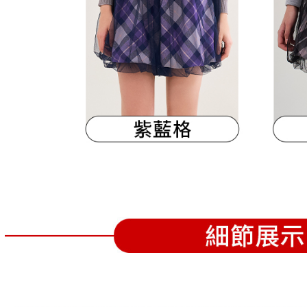
離島宅配
５．嚴禁
免運費
形，恩沛
動。