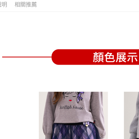
全家取貨
1.分期款
【「AFT
說明
相關推薦
醒簡訊。
免運費
１．於結帳
2.透過簡
付」結帳
帳／街口支
付款後全
２．訂單
３．收到繳
免運費
【注意事
／ATM／
1.本服務
※ 請注意
萊爾富取
用戶於交
絡購買商品
款買賣價
先享後付
免運費
2.基於同
※ 交易是
資料（包
是否繳費成
付款後萊
用，由本
付客戶支
免運費
3.完整用
【注意事
7-11取貨
１．透過由
交易，需
免運費
求債權轉
２．關於
付款後7-1
https://aft
免運費
３．未成
「AFTE
宅配
任。
４．使用「
免運費
即時審查
結果請求