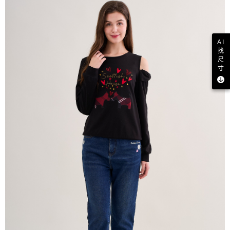
AI
找
尺
寸