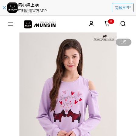
滿心線上購
開啟APP
立刻使用官方APP
0
1
/
5