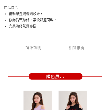
街口支付
商品特色
悠遊付
優雅單邊蝴蝶結設計，
大哥付你分期
修飾肩頸線條，柔軟舒適面料，
相關說明
完美演繹氣質穿搭！
【大哥付你分期使用說明】
AFTEE先享後付
1.本服務由台灣大哥大提供，台灣大哥大用戶可立即使用無須另外申請。
2.付款方式選擇「大哥付你分期」，訂單成立後會自動跳轉到大哥付的交易
相關說明
流程，驗證手機門號後，選擇欲分期的期數、繳款截止日，確認付款後即完
【關於「AFTEE先享後付」】
詳細說明
相關推薦
成交易。
ATM付款
AFTEE先享後付是「在收到商品之後才付款」的支付方式。 讓您購物簡單
3.實際核准額度、可分期數及費用金額請依後續交易確認頁面所載為準。
便利好安心！
4.訂單成立30分鐘內，如未前往確認交易或遇審核未通過，訂單將自動取
１．簡單：不需註冊會員、不需綁卡、不需儲值。
運送方式
消。如遇「轉專審核」未通過狀況，表示未達大哥付你分期系統評分，恕無
２．便利：只要手機號碼，簡訊認證，即可結帳。
法說明評估內容。
３．安心：先確認商品／服務後，再付款。
全家取貨付款
【繳款方式說明】
1.分期款項不併入電信帳單，「大哥付你分期」於每月結算日後寄送繳費提
免運費
【「AFTEE先享後付」結帳流程】
醒簡訊。
１．於結帳方式選擇「AFTEE先享後付」後，將跳轉至「AFTEE先享後付」
2.透過簡訊連結打開帳單後，可選擇「超商條碼／台灣大直營門市／銀行轉
付款後全家取貨
結帳頁面，進行簡訊認證並確認金額後，即可完成結帳。
帳／街口支付／iPASS MONEY」等通路繳費。
２．訂單成立數日內，您將收到繳費通知簡訊。
免運費
３．收到繳費通知簡訊後14天內，點擊此簡訊中的連結，可透過四大超商／
【注意事項】
ATM／網路銀行／等多元方式進行付款，方視為交易完成。
萊爾富取貨付款
1.本服務係由「台灣大哥大股份有限公司」（以下簡稱本公司）所提供，讓
※ 請注意：結帳手續完成當下不需立刻繳費，但若您需要取消訂單，請聯絡
用戶於交易時，得透過本服務購買商品或服務，並由商店將買賣／分期付款
免運費
購買商品的店家。未經商家同意取消之訂單仍視為有效，需透過AFTEE先享