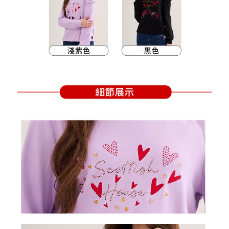
買賣價金債權讓與本公司後，依約使用本公司帳單繳交帳款。
後付繳納相關費用。
2.基於同意付款使用「大哥付你分期」之契約關係目的，商店將以您的個人
付款後萊爾富取貨
※ 交易是否成功請以「AFTEE先享後付 」之結帳頁面顯示為準，若有關於
資料（包含姓名、電話或地址）提供予台灣大哥大進項蒐集、處理及利用，
是否繳費成功／繳費後需取消欲退款等相關疑問，請聯繫「AFTEE先享後付
免運費
由本公司與您本人進行分期帳單所需資料之確認、核對及更正。
客戶支援中心」
https://netprotections.freshdesk.com/support/home
3.完整用戶服務條款，請詳閱以下連結：
https://oppay.tw/userRule
7-11取貨付款
【注意事項】
１．透過由恩沛科技股份有限公司提供之「AFTEE先享後付」服務完成之交
免運費
易，需依本服務之必要範圍內提供個人資料，並將交易相關給付款項請求債
權轉讓予恩沛科技股份有限公司。
付款後7-11取貨
２．關於個人資料處理事宜，請瀏覽以下網址：
免運費
https://aftee.tw/terms/#terms3
３．未成年的使用者請事先徵得法定代理人或監護人之同意方可使用
宅配
「AFTEE先享後付」，若未經同意申辦者引起之損失，本公司不負相關責
任。
免運費
４．使用「AFTEE先享後付」時，將依據個別帳號之用戶狀況，依本公司即
時審查核予不同之上限額度；若仍有額度不足之情形，本公司將視審查結果
離島宅配
請求用戶進行身份認證。
免運費
５．嚴禁一人註冊多個帳號或使用他人資訊註冊。若發現惡意使用之情形，
恩沛科技股份有限公司將有權停止該用戶之使用額度並採取法律行動。