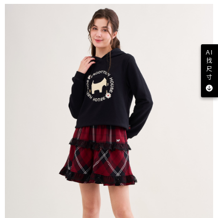
AI
找
尺
寸