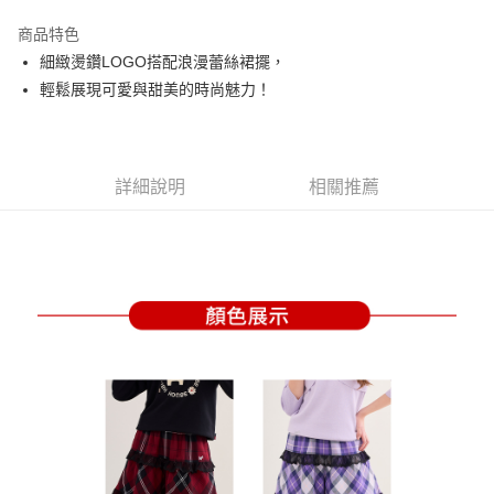
街口支付
商品特色
悠遊付
細緻燙鑽LOGO搭配浪漫蕾絲裙擺，
大哥付你分期
輕鬆展現可愛與甜美的時尚魅力！
相關說明
【大哥付你分期使用說明】
AFTEE先享後付
1.本服務由台灣大哥大提供，台灣大哥大用戶可立即使用無須另外申請。
2.付款方式選擇「大哥付你分期」，訂單成立後會自動跳轉到大哥付的交易
相關說明
詳細說明
相關推薦
流程，驗證手機門號後，選擇欲分期的期數、繳款截止日，確認付款後即完
【關於「AFTEE先享後付」】
成交易。
ATM付款
AFTEE先享後付是「在收到商品之後才付款」的支付方式。 讓您購物簡單
3.實際核准額度、可分期數及費用金額請依後續交易確認頁面所載為準。
便利好安心！
4.訂單成立30分鐘內，如未前往確認交易或遇審核未通過，訂單將自動取
１．簡單：不需註冊會員、不需綁卡、不需儲值。
運送方式
消。如遇「轉專審核」未通過狀況，表示未達大哥付你分期系統評分，恕無
２．便利：只要手機號碼，簡訊認證，即可結帳。
法說明評估內容。
３．安心：先確認商品／服務後，再付款。
全家取貨付款
【繳款方式說明】
1.分期款項不併入電信帳單，「大哥付你分期」於每月結算日後寄送繳費提
免運費
【「AFTEE先享後付」結帳流程】
醒簡訊。
１．於結帳方式選擇「AFTEE先享後付」後，將跳轉至「AFTEE先享後付」
2.透過簡訊連結打開帳單後，可選擇「超商條碼／台灣大直營門市／銀行轉
付款後全家取貨
結帳頁面，進行簡訊認證並確認金額後，即可完成結帳。
帳／街口支付／iPASS MONEY」等通路繳費。
２．訂單成立數日內，您將收到繳費通知簡訊。
免運費
３．收到繳費通知簡訊後14天內，點擊此簡訊中的連結，可透過四大超商／
【注意事項】
ATM／網路銀行／等多元方式進行付款，方視為交易完成。
萊爾富取貨付款
1.本服務係由「台灣大哥大股份有限公司」（以下簡稱本公司）所提供，讓
※ 請注意：結帳手續完成當下不需立刻繳費，但若您需要取消訂單，請聯絡
用戶於交易時，得透過本服務購買商品或服務，並由商店將買賣／分期付款
免運費
購買商品的店家。未經商家同意取消之訂單仍視為有效，需透過AFTEE先享