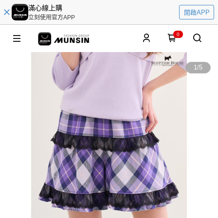
滿心線上購
開啟APP
立刻使用官方APP
0
1
/
5