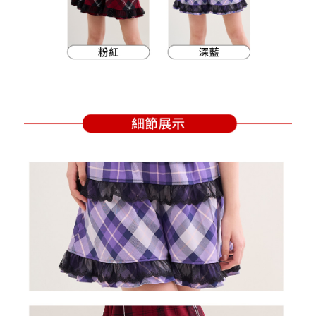
買賣價金債權讓與本公司後，依約使用本公司帳單繳交帳款。
後付繳納相關費用。
2.基於同意付款使用「大哥付你分期」之契約關係目的，商店將以您的個人
付款後萊爾富取貨
※ 交易是否成功請以「AFTEE先享後付 」之結帳頁面顯示為準，若有關於
資料（包含姓名、電話或地址）提供予台灣大哥大進項蒐集、處理及利用，
是否繳費成功／繳費後需取消欲退款等相關疑問，請聯繫「AFTEE先享後付
免運費
由本公司與您本人進行分期帳單所需資料之確認、核對及更正。
客戶支援中心」
https://netprotections.freshdesk.com/support/home
3.完整用戶服務條款，請詳閱以下連結：
https://oppay.tw/userRule
7-11取貨付款
【注意事項】
１．透過由恩沛科技股份有限公司提供之「AFTEE先享後付」服務完成之交
免運費
易，需依本服務之必要範圍內提供個人資料，並將交易相關給付款項請求債
權轉讓予恩沛科技股份有限公司。
付款後7-11取貨
２．關於個人資料處理事宜，請瀏覽以下網址：
免運費
https://aftee.tw/terms/#terms3
３．未成年的使用者請事先徵得法定代理人或監護人之同意方可使用
宅配
「AFTEE先享後付」，若未經同意申辦者引起之損失，本公司不負相關責
任。
免運費
４．使用「AFTEE先享後付」時，將依據個別帳號之用戶狀況，依本公司即
時審查核予不同之上限額度；若仍有額度不足之情形，本公司將視審查結果
離島宅配
請求用戶進行身份認證。
免運費
５．嚴禁一人註冊多個帳號或使用他人資訊註冊。若發現惡意使用之情形，
恩沛科技股份有限公司將有權停止該用戶之使用額度並採取法律行動。