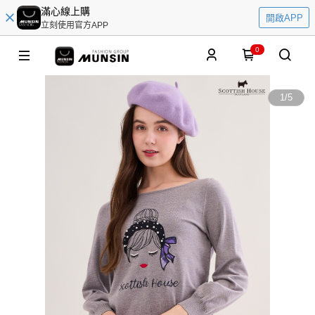
滿心線上購
開啟APP
立刻使用官方APP
0
1
/
5