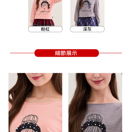
買賣價金債權讓與本公司後，依約使用本公司帳單繳交帳款。
後付繳納相關費用。
2.基於同意付款使用「大哥付你分期」之契約關係目的，商店將以您的個人
付款後萊爾富取貨
※ 交易是否成功請以「AFTEE先享後付 」之結帳頁面顯示為準，若有關於
資料（包含姓名、電話或地址）提供予台灣大哥大進項蒐集、處理及利用，
是否繳費成功／繳費後需取消欲退款等相關疑問，請聯繫「AFTEE先享後付
免運費
由本公司與您本人進行分期帳單所需資料之確認、核對及更正。
客戶支援中心」
https://netprotections.freshdesk.com/support/home
3.完整用戶服務條款，請詳閱以下連結：
https://oppay.tw/userRule
7-11取貨付款
【注意事項】
１．透過由恩沛科技股份有限公司提供之「AFTEE先享後付」服務完成之交
免運費
易，需依本服務之必要範圍內提供個人資料，並將交易相關給付款項請求債
權轉讓予恩沛科技股份有限公司。
付款後7-11取貨
２．關於個人資料處理事宜，請瀏覽以下網址：
免運費
https://aftee.tw/terms/#terms3
３．未成年的使用者請事先徵得法定代理人或監護人之同意方可使用
宅配
「AFTEE先享後付」，若未經同意申辦者引起之損失，本公司不負相關責
任。
免運費
４．使用「AFTEE先享後付」時，將依據個別帳號之用戶狀況，依本公司即
時審查核予不同之上限額度；若仍有額度不足之情形，本公司將視審查結果
離島宅配
請求用戶進行身份認證。
免運費
５．嚴禁一人註冊多個帳號或使用他人資訊註冊。若發現惡意使用之情形，
恩沛科技股份有限公司將有權停止該用戶之使用額度並採取法律行動。