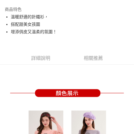
街口支付
商品特色
悠遊付
溫暖舒適的針織衫，
大哥付你分期
搭配甜美女孩圖
相關說明
增添俏皮又溫柔的氛圍！
【大哥付你分期使用說明】
AFTEE先享後付
1.本服務由台灣大哥大提供，台灣大哥大用戶可立即使用無須另外申請。
2.付款方式選擇「大哥付你分期」，訂單成立後會自動跳轉到大哥付的交易
相關說明
流程，驗證手機門號後，選擇欲分期的期數、繳款截止日，確認付款後即完
【關於「AFTEE先享後付」】
詳細說明
相關推薦
成交易。
ATM付款
AFTEE先享後付是「在收到商品之後才付款」的支付方式。 讓您購物簡單
3.實際核准額度、可分期數及費用金額請依後續交易確認頁面所載為準。
便利好安心！
4.訂單成立30分鐘內，如未前往確認交易或遇審核未通過，訂單將自動取
１．簡單：不需註冊會員、不需綁卡、不需儲值。
運送方式
消。如遇「轉專審核」未通過狀況，表示未達大哥付你分期系統評分，恕無
２．便利：只要手機號碼，簡訊認證，即可結帳。
法說明評估內容。
３．安心：先確認商品／服務後，再付款。
全家取貨付款
【繳款方式說明】
1.分期款項不併入電信帳單，「大哥付你分期」於每月結算日後寄送繳費提
免運費
【「AFTEE先享後付」結帳流程】
醒簡訊。
１．於結帳方式選擇「AFTEE先享後付」後，將跳轉至「AFTEE先享後付」
2.透過簡訊連結打開帳單後，可選擇「超商條碼／台灣大直營門市／銀行轉
付款後全家取貨
結帳頁面，進行簡訊認證並確認金額後，即可完成結帳。
帳／街口支付／iPASS MONEY」等通路繳費。
２．訂單成立數日內，您將收到繳費通知簡訊。
免運費
３．收到繳費通知簡訊後14天內，點擊此簡訊中的連結，可透過四大超商／
【注意事項】
ATM／網路銀行／等多元方式進行付款，方視為交易完成。
萊爾富取貨付款
1.本服務係由「台灣大哥大股份有限公司」（以下簡稱本公司）所提供，讓
※ 請注意：結帳手續完成當下不需立刻繳費，但若您需要取消訂單，請聯絡
用戶於交易時，得透過本服務購買商品或服務，並由商店將買賣／分期付款
免運費
購買商品的店家。未經商家同意取消之訂單仍視為有效，需透過AFTEE先享