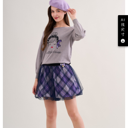
AI
找
尺
寸