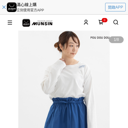
滿心線上購
開啟APP
立刻使用官方APP
0
1
/
8