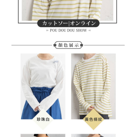
買賣價金債權讓與本公司後，依約使用本公司帳單繳交帳款。
後付繳納相關費用。
2.基於同意付款使用「大哥付你分期」之契約關係目的，商店將以您的個人
付款後萊爾富取貨
※ 交易是否成功請以「AFTEE先享後付 」之結帳頁面顯示為準，若有關於
資料（包含姓名、電話或地址）提供予台灣大哥大進項蒐集、處理及利用，
是否繳費成功／繳費後需取消欲退款等相關疑問，請聯繫「AFTEE先享後付
免運費
由本公司與您本人進行分期帳單所需資料之確認、核對及更正。
客戶支援中心」
https://netprotections.freshdesk.com/support/home
3.完整用戶服務條款，請詳閱以下連結：
https://oppay.tw/userRule
7-11取貨付款
【注意事項】
１．透過由恩沛科技股份有限公司提供之「AFTEE先享後付」服務完成之交
免運費
易，需依本服務之必要範圍內提供個人資料，並將交易相關給付款項請求債
權轉讓予恩沛科技股份有限公司。
付款後7-11取貨
２．關於個人資料處理事宜，請瀏覽以下網址：
免運費
https://aftee.tw/terms/#terms3
３．未成年的使用者請事先徵得法定代理人或監護人之同意方可使用
宅配
「AFTEE先享後付」，若未經同意申辦者引起之損失，本公司不負相關責
任。
免運費
４．使用「AFTEE先享後付」時，將依據個別帳號之用戶狀況，依本公司即
時審查核予不同之上限額度；若仍有額度不足之情形，本公司將視審查結果
離島宅配
請求用戶進行身份認證。
免運費
５．嚴禁一人註冊多個帳號或使用他人資訊註冊。若發現惡意使用之情形，
恩沛科技股份有限公司將有權停止該用戶之使用額度並採取法律行動。