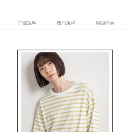
街口支付
悠遊付
大哥付你分期
詳細說明
商品規格
相關推薦
相關說明
【大哥付你分期使用說明】
AFTEE先享後付
1.本服務由台灣大哥大提供，台灣大哥大用戶可立即使用無須另外申請。
2.付款方式選擇「大哥付你分期」，訂單成立後會自動跳轉到大哥付的交易
相關說明
流程，驗證手機門號後，選擇欲分期的期數、繳款截止日，確認付款後即完
【關於「AFTEE先享後付」】
成交易。
ATM付款
AFTEE先享後付是「在收到商品之後才付款」的支付方式。 讓您購物簡單
3.實際核准額度、可分期數及費用金額請依後續交易確認頁面所載為準。
便利好安心！
4.訂單成立30分鐘內，如未前往確認交易或遇審核未通過，訂單將自動取
１．簡單：不需註冊會員、不需綁卡、不需儲值。
運送方式
消。如遇「轉專審核」未通過狀況，表示未達大哥付你分期系統評分，恕無
２．便利：只要手機號碼，簡訊認證，即可結帳。
法說明評估內容。
３．安心：先確認商品／服務後，再付款。
全家取貨付款
【繳款方式說明】
1.分期款項不併入電信帳單，「大哥付你分期」於每月結算日後寄送繳費提
免運費
【「AFTEE先享後付」結帳流程】
醒簡訊。
１．於結帳方式選擇「AFTEE先享後付」後，將跳轉至「AFTEE先享後付」
2.透過簡訊連結打開帳單後，可選擇「超商條碼／台灣大直營門市／銀行轉
付款後全家取貨
結帳頁面，進行簡訊認證並確認金額後，即可完成結帳。
帳／街口支付／iPASS MONEY」等通路繳費。
２．訂單成立數日內，您將收到繳費通知簡訊。
免運費
３．收到繳費通知簡訊後14天內，點擊此簡訊中的連結，可透過四大超商／
【注意事項】
ATM／網路銀行／等多元方式進行付款，方視為交易完成。
萊爾富取貨付款
1.本服務係由「台灣大哥大股份有限公司」（以下簡稱本公司）所提供，讓
※ 請注意：結帳手續完成當下不需立刻繳費，但若您需要取消訂單，請聯絡
用戶於交易時，得透過本服務購買商品或服務，並由商店將買賣／分期付款
免運費
購買商品的店家。未經商家同意取消之訂單仍視為有效，需透過AFTEE先享