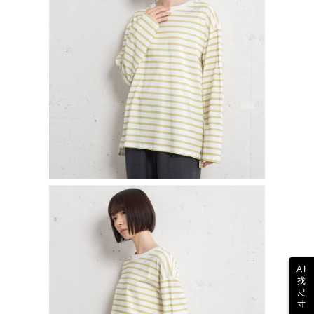
AI
找
尺
寸