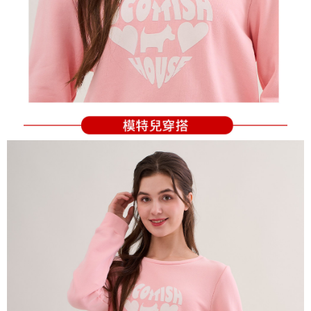
の同意を得ればAFTEEをご利用いただけます。
個人情報の処理、利用について疑問がある、または関連する法律の権利を
行使したい場合は、ネットプロテクションズ
cs_tw@netprotections.co.jp
にご連絡ください。上記に示した個人情報を、必要な購入注文書とあわせ
てAFTEEにご提供いただく、またはAFTEEにあなたの個人情報の収集、処
理、利用を許可することににご同意いただけない場合は、当サービスを選
択しないでください。