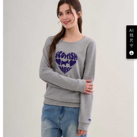
AI
找
尺
寸