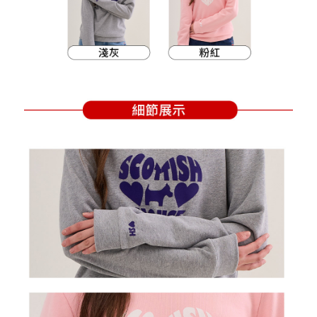
支払いを選択できます。
付款後萊爾富取貨
お支払期限は、ショップが請求した期日と、AFTEEで延長できる日数をも
とに計算されます。AFTEEで注文すると、商品を受け取るまで支払い期限
送料無料
【注意事項】
を延長できますが、商品を期限内に受け取れない場合があります（例：予
1. 本サービスは「台湾大哥大株式会社」（以下「当社」といいます）によ
約商品や商品到着日が比較的遅い商品）。そのため、商品到着の有無に関
7-11取貨付款
って提供され、ユーザーが取引時に本サービスを通じて商品やサービスを
わらず、AFTEEで指定された期限内にお支払いください。
購入できるようにし、店舗が売買／分割払い売買の債権を当社に譲渡した
送料無料
後、契約に基づいて当社の請求書で帳款を支払うことになります。
二、支払い限度額
2. 「OP Pay Later」を利用する契約関係の目的から、店舗はあなたの個人
付款後7-11取貨
1.初回 AFTEEを ご利用の際に、認証結果及び当社の審査の結果に基づ
情報（名前、電話または住所を含む）を台湾大哥大に提供し、収集、処理
き、限度額が設定されます。
送料無料
および利用するために、当社があなた本人と分割請求書に必要な情報の確
2.決済金額は最低NT$20です。
認、照合および修正を行います。
3.現在、台湾の会員のみご利用いただけます。
宅配
3. 完全なユーザーサービス規約については、以下のリンクを参照してくだ
さい：
https://oppay.tw/userRule
三、利用規約「AFTEE代金後払い」（以下当サービスという）はネットプ
送料無料
ロテクションズ（以下 AFTEE という）が提供し、AFTEEが代金を徴収し
ます。当サービスご利用の際に提供しなければならない個人情報（注文者
離島宅配
の氏名、電話番号、受取人の氏名、電話番号、受取人住所を含むがこれに
送料無料
限らない）は、AFTEEに渡され当サービスで必要な範囲内で利用されま
す。AFTEEの個人情報の収集、処理、利用について、詳細はAFTEE公式ホ
ームページの『個人情報の収集、処理及び利用に関する声明』をご参照く
ださい（
https://aftee.tw/privacypolicy/
）。
AFTEEの初回ご利用の際に、審査を通過すれば、最高額がNT$10,000にな
ります。支払い期限を過ぎた場合、その金額に基づいて年利20%の遅延滞
納金が加算されます。未成年の利用者は、事前に法定代理人または後見人