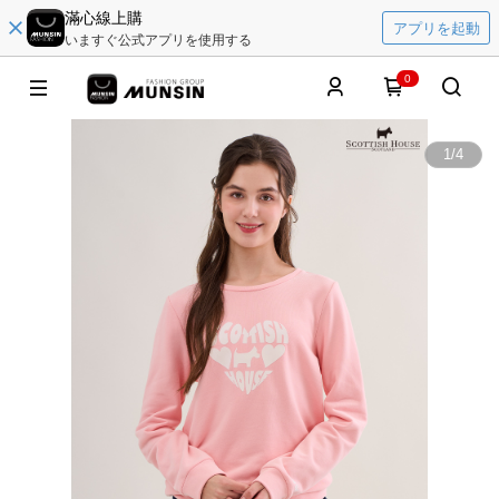
滿心線上購
アプリを起動
いますぐ公式アプリを使用する
0
1
/
4