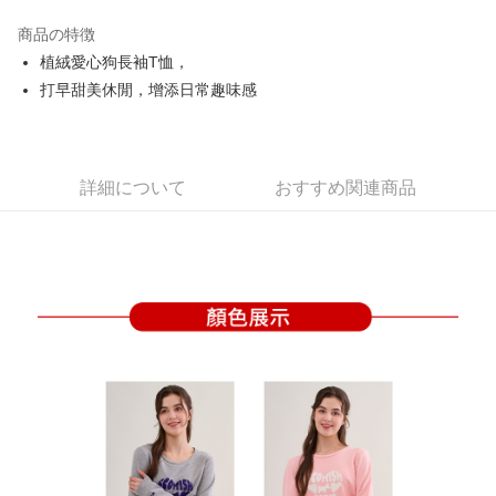
JKOPAY
商品の特徴
Easy Wallet
植絨愛心狗長袖T恤，
OP Pay Later
打早甜美休閒，增添日常趣味感
説明
【OP Pay Later 使用説明】
AFTEE代金後払い
1. 本サービスは台湾大哥大によって提供され、台湾大哥大のユーザーは追
加の申請なしで即時に利用可能です。
説明
詳細について
おすすめ関連商品
2. 支払い方法で「OP Pay Later」を選択すると、注文が成立した後に自動
一、 AFTEE代金後払いについて
的に OP Pay Later の取引プロセスに移行し、携帯番号を確認後、分割払
ATM払い
1.お支払い方法でAFTEE代金後払いを選択すると、携帯電話認証ウィンド
いの回数や支払い期限を選択し、支払いを確認すると取引が完了します。
ウが表示されます。
3. 実際の承認額、分割回数および費用については、後続の取引確認ページ
2.SMSで認証してお支払い手続を進めてください。
配送方法
を基準とします。
3.注文するときのお支払いは不要です。商品はご指定の住所に配送されま
4. 注文成立後30分以内に確認取引を行わない場合や審査が通過しない場
す。
全家取貨付款
合、注文は自動的にキャンセルされます。「転専審査」に未通過の状況が
4.ご注文が完了すると、携帯に支払い通知のSMSが届きます。アプリ会員
発生した場合は、システムの評価基準に達していないことを意味し、評価
送料無料
の場合は、AFTEE アプリプッシュ通知が届きます。
内容についての説明はいたしかねます。
5.商品受け取り時のお支払いは不要です。商品を確かめてから、SMSまた
付款後全家取貨
はアプリの通知に従って、4大コンビニ、またはATM/オンラインバンキン
グでお支払いください。
送料無料
【支払い方法の説明】
1. 分割払いの金額は電信請求書に統合されず、「OP Pay Later」は毎月の
代金納付期限は最短で 14 日以内ですので、ご注意ください。AFTEE アプ
萊爾富取貨付款
締め日後に支払いリマインダーのSMSを送信します。
リをダウンロードして AFTEE 会員になるとお支払い期限を最長 45 日以内
2. SMSのリンクを通じて請求書を開いた後、「コンビニバーコード／台湾
送料無料
まで延長できます。
大直営店舗／銀行振込／街口支払い／iPASS MONEY」などのチャネルで