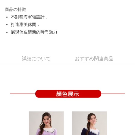
JKOPAY
商品の特徴
Easy Wallet
不對稱海軍領設計，
OP Pay Later
打造甜美休閒，
説明
展現俏皮清新的時尚魅力
【OP Pay Later 使用説明】
AFTEE代金後払い
1. 本サービスは台湾大哥大によって提供され、台湾大哥大のユーザーは追
加の申請なしで即時に利用可能です。
説明
2. 支払い方法で「OP Pay Later」を選択すると、注文が成立した後に自動
一、 AFTEE代金後払いについて
詳細について
おすすめ関連商品
的に OP Pay Later の取引プロセスに移行し、携帯番号を確認後、分割払
ATM払い
1.お支払い方法でAFTEE代金後払いを選択すると、携帯電話認証ウィンド
いの回数や支払い期限を選択し、支払いを確認すると取引が完了します。
ウが表示されます。
3. 実際の承認額、分割回数および費用については、後続の取引確認ページ
2.SMSで認証してお支払い手続を進めてください。
配送方法
を基準とします。
3.注文するときのお支払いは不要です。商品はご指定の住所に配送されま
4. 注文成立後30分以内に確認取引を行わない場合や審査が通過しない場
す。
全家取貨付款
合、注文は自動的にキャンセルされます。「転専審査」に未通過の状況が
4.ご注文が完了すると、携帯に支払い通知のSMSが届きます。アプリ会員
発生した場合は、システムの評価基準に達していないことを意味し、評価
送料無料
の場合は、AFTEE アプリプッシュ通知が届きます。
内容についての説明はいたしかねます。
5.商品受け取り時のお支払いは不要です。商品を確かめてから、SMSまた
付款後全家取貨
はアプリの通知に従って、4大コンビニ、またはATM/オンラインバンキン
グでお支払いください。
送料無料
【支払い方法の説明】
1. 分割払いの金額は電信請求書に統合されず、「OP Pay Later」は毎月の
代金納付期限は最短で 14 日以内ですので、ご注意ください。AFTEE アプ
萊爾富取貨付款
締め日後に支払いリマインダーのSMSを送信します。
リをダウンロードして AFTEE 会員になるとお支払い期限を最長 45 日以内
2. SMSのリンクを通じて請求書を開いた後、「コンビニバーコード／台湾
送料無料
まで延長できます。
大直営店舗／銀行振込／街口支払い／iPASS MONEY」などのチャネルで