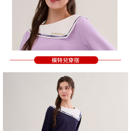
の同意を得ればAFTEEをご利用いただけます。
個人情報の処理、利用について疑問がある、または関連する法律の権利を
行使したい場合は、ネットプロテクションズ
cs_tw@netprotections.co.jp
にご連絡ください。上記に示した個人情報を、必要な購入注文書とあわせ
てAFTEEにご提供いただく、またはAFTEEにあなたの個人情報の収集、処
理、利用を許可することににご同意いただけない場合は、当サービスを選
択しないでください。