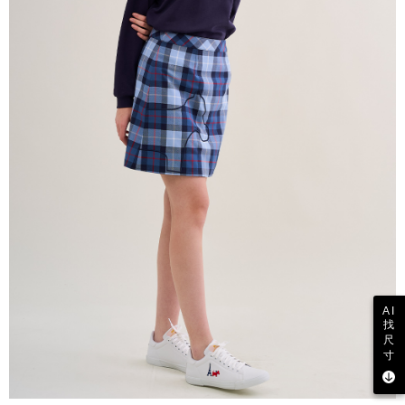
AI
找
尺
寸