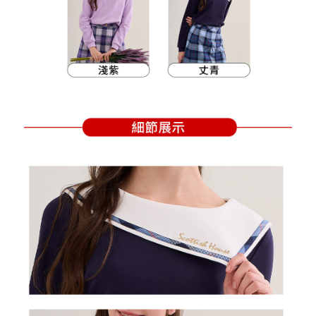
支払いを選択できます。
付款後萊爾富取貨
お支払期限は、ショップが請求した期日と、AFTEEで延長できる日数をも
とに計算されます。AFTEEで注文すると、商品を受け取るまで支払い期限
送料無料
【注意事項】
を延長できますが、商品を期限内に受け取れない場合があります（例：予
1. 本サービスは「台湾大哥大株式会社」（以下「当社」といいます）によ
約商品や商品到着日が比較的遅い商品）。そのため、商品到着の有無に関
7-11取貨付款
って提供され、ユーザーが取引時に本サービスを通じて商品やサービスを
わらず、AFTEEで指定された期限内にお支払いください。
購入できるようにし、店舗が売買／分割払い売買の債権を当社に譲渡した
送料無料
後、契約に基づいて当社の請求書で帳款を支払うことになります。
二、支払い限度額
2. 「OP Pay Later」を利用する契約関係の目的から、店舗はあなたの個人
付款後7-11取貨
1.初回 AFTEEを ご利用の際に、認証結果及び当社の審査の結果に基づ
情報（名前、電話または住所を含む）を台湾大哥大に提供し、収集、処理
き、限度額が設定されます。
送料無料
および利用するために、当社があなた本人と分割請求書に必要な情報の確
2.決済金額は最低NT$20です。
認、照合および修正を行います。
3.現在、台湾の会員のみご利用いただけます。
宅配
3. 完全なユーザーサービス規約については、以下のリンクを参照してくだ
さい：
https://oppay.tw/userRule
三、利用規約「AFTEE代金後払い」（以下当サービスという）はネットプ
送料無料
ロテクションズ（以下 AFTEE という）が提供し、AFTEEが代金を徴収し
ます。当サービスご利用の際に提供しなければならない個人情報（注文者
離島宅配
の氏名、電話番号、受取人の氏名、電話番号、受取人住所を含むがこれに
送料無料
限らない）は、AFTEEに渡され当サービスで必要な範囲内で利用されま
す。AFTEEの個人情報の収集、処理、利用について、詳細はAFTEE公式ホ
ームページの『個人情報の収集、処理及び利用に関する声明』をご参照く
ださい（
https://aftee.tw/privacypolicy/
）。
AFTEEの初回ご利用の際に、審査を通過すれば、最高額がNT$10,000にな
ります。支払い期限を過ぎた場合、その金額に基づいて年利20%の遅延滞
納金が加算されます。未成年の利用者は、事前に法定代理人または後見人