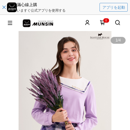
滿心線上購
アプリを起動
いますぐ公式アプリを使用する
0
1
/
4