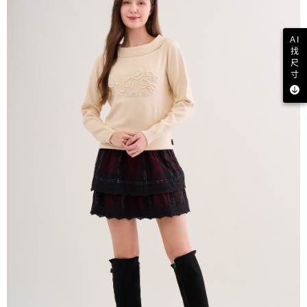
AI
找
尺
寸