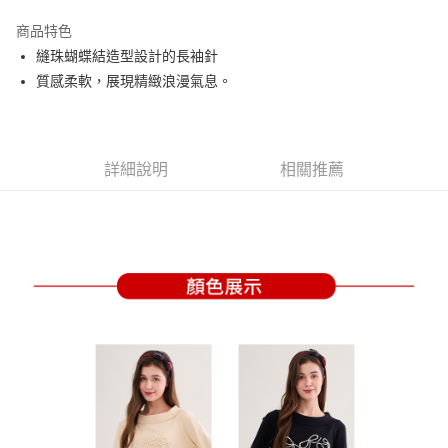
街口支付
商品特色
悠遊付
縫珠蝴蝶結造型設計的長袖針
大哥付你分期
質感柔軟，展現精緻浪漫氣息。
相關說明
【大哥付你分期使用說明】
AFTEE先享後付
1.本服務由台灣大哥大提供，台灣大哥大用戶可立即使用無須另外申請。
2.付款方式選擇「大哥付你分期」，訂單成立後會自動跳轉到大哥付的交易
相關說明
詳細說明
相關推薦
流程，驗證手機門號後，選擇欲分期的期數、繳款截止日，確認付款後即完
【關於「AFTEE先享後付」】
成交易。
ATM付款
AFTEE先享後付是「在收到商品之後才付款」的支付方式。 讓您購物簡單
3.實際核准額度、可分期數及費用金額請依後續交易確認頁面所載為準。
便利好安心！
4.訂單成立30分鐘內，如未前往確認交易或遇審核未通過，訂單將自動取
１．簡單：不需註冊會員、不需綁卡、不需儲值。
運送方式
消。如遇「轉專審核」未通過狀況，表示未達大哥付你分期系統評分，恕無
２．便利：只要手機號碼，簡訊認證，即可結帳。
法說明評估內容。
３．安心：先確認商品／服務後，再付款。
全家取貨付款
【繳款方式說明】
1.分期款項不併入電信帳單，「大哥付你分期」於每月結算日後寄送繳費提
免運費
【「AFTEE先享後付」結帳流程】
醒簡訊。
１．於結帳方式選擇「AFTEE先享後付」後，將跳轉至「AFTEE先享後付」
2.透過簡訊連結打開帳單後，可選擇「超商條碼／台灣大直營門市／銀行轉
付款後全家取貨
結帳頁面，進行簡訊認證並確認金額後，即可完成結帳。
帳／街口支付／iPASS MONEY」等通路繳費。
２．訂單成立數日內，您將收到繳費通知簡訊。
免運費
３．收到繳費通知簡訊後14天內，點擊此簡訊中的連結，可透過四大超商／
【注意事項】
ATM／網路銀行／等多元方式進行付款，方視為交易完成。
萊爾富取貨付款
1.本服務係由「台灣大哥大股份有限公司」（以下簡稱本公司）所提供，讓
※ 請注意：結帳手續完成當下不需立刻繳費，但若您需要取消訂單，請聯絡
用戶於交易時，得透過本服務購買商品或服務，並由商店將買賣／分期付款
免運費
購買商品的店家。未經商家同意取消之訂單仍視為有效，需透過AFTEE先享