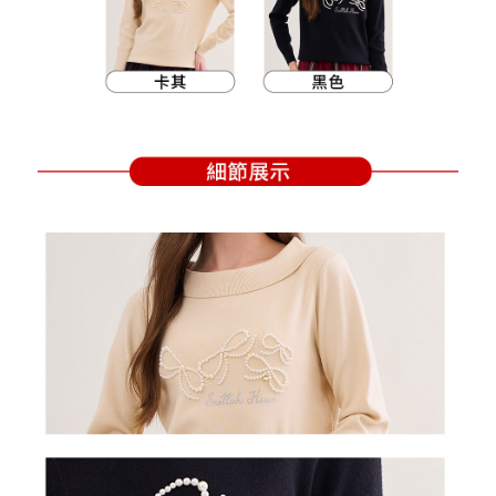
買賣價金債權讓與本公司後，依約使用本公司帳單繳交帳款。
後付繳納相關費用。
2.基於同意付款使用「大哥付你分期」之契約關係目的，商店將以您的個人
付款後萊爾富取貨
※ 交易是否成功請以「AFTEE先享後付 」之結帳頁面顯示為準，若有關於
資料（包含姓名、電話或地址）提供予台灣大哥大進項蒐集、處理及利用，
是否繳費成功／繳費後需取消欲退款等相關疑問，請聯繫「AFTEE先享後付
免運費
由本公司與您本人進行分期帳單所需資料之確認、核對及更正。
客戶支援中心」
https://netprotections.freshdesk.com/support/home
3.完整用戶服務條款，請詳閱以下連結：
https://oppay.tw/userRule
7-11取貨付款
【注意事項】
１．透過由恩沛科技股份有限公司提供之「AFTEE先享後付」服務完成之交
免運費
易，需依本服務之必要範圍內提供個人資料，並將交易相關給付款項請求債
權轉讓予恩沛科技股份有限公司。
付款後7-11取貨
２．關於個人資料處理事宜，請瀏覽以下網址：
免運費
https://aftee.tw/terms/#terms3
３．未成年的使用者請事先徵得法定代理人或監護人之同意方可使用
宅配
「AFTEE先享後付」，若未經同意申辦者引起之損失，本公司不負相關責
任。
免運費
４．使用「AFTEE先享後付」時，將依據個別帳號之用戶狀況，依本公司即
時審查核予不同之上限額度；若仍有額度不足之情形，本公司將視審查結果
離島宅配
請求用戶進行身份認證。
免運費
５．嚴禁一人註冊多個帳號或使用他人資訊註冊。若發現惡意使用之情形，
恩沛科技股份有限公司將有權停止該用戶之使用額度並採取法律行動。