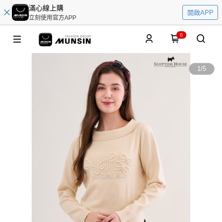
滿心線上購
開啟APP
立刻使用官方APP
0
1
/
5