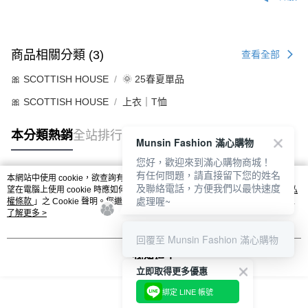
商品相關分類 (3)
查看全部
🎀 SCOTTISH HOUSE
🌞 25春夏單品
🎀 SCOTTISH HOUSE
上衣｜T恤
本分類熱銷
全站排行
Munsin Fashion 滿心購物
您好，歡迎來到滿心購物商城！
有任何問題，請直接留下您的姓名
本網站中使用 cookie，欲查詢有關本網站使用 cookie 方式之詳情，及若您不希
及聯絡電話，方便我們以最快速度
熱門標籤
望在電腦上使用 cookie 時應如何變更電腦的 cookie 設定，請參閱本網站「
隱私
處理喔~
權條款
」之 Cookie 聲明。您繼續使用本網站即表示您同意本公司得按本網站使
用條款之 Cookie 聲明使用 cookie。
了解更多 >
回覆至 Munsin Fashion 滿心購物
我知道了
立即取得更多優惠
綁定 LINE 帳號