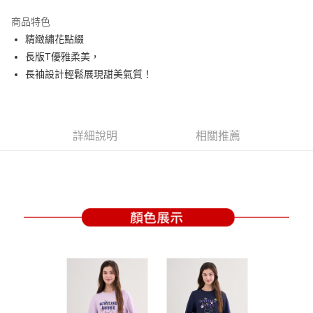
街口支付
商品特色
悠遊付
精緻繡花點綴
大哥付你分期
長版T優雅柔美，
相關說明
長袖設計輕鬆展現甜美氣質！
【大哥付你分期使用說明】
AFTEE先享後付
1.本服務由台灣大哥大提供，台灣大哥大用戶可立即使用無須另外申請。
2.付款方式選擇「大哥付你分期」，訂單成立後會自動跳轉到大哥付的交易
相關說明
流程，驗證手機門號後，選擇欲分期的期數、繳款截止日，確認付款後即完
【關於「AFTEE先享後付」】
詳細說明
相關推薦
成交易。
ATM付款
AFTEE先享後付是「在收到商品之後才付款」的支付方式。 讓您購物簡單
3.實際核准額度、可分期數及費用金額請依後續交易確認頁面所載為準。
便利好安心！
4.訂單成立30分鐘內，如未前往確認交易或遇審核未通過，訂單將自動取
１．簡單：不需註冊會員、不需綁卡、不需儲值。
運送方式
消。如遇「轉專審核」未通過狀況，表示未達大哥付你分期系統評分，恕無
２．便利：只要手機號碼，簡訊認證，即可結帳。
法說明評估內容。
３．安心：先確認商品／服務後，再付款。
全家取貨付款
【繳款方式說明】
1.分期款項不併入電信帳單，「大哥付你分期」於每月結算日後寄送繳費提
免運費
【「AFTEE先享後付」結帳流程】
醒簡訊。
１．於結帳方式選擇「AFTEE先享後付」後，將跳轉至「AFTEE先享後付」
2.透過簡訊連結打開帳單後，可選擇「超商條碼／台灣大直營門市／銀行轉
付款後全家取貨
結帳頁面，進行簡訊認證並確認金額後，即可完成結帳。
帳／街口支付／iPASS MONEY」等通路繳費。
２．訂單成立數日內，您將收到繳費通知簡訊。
免運費
３．收到繳費通知簡訊後14天內，點擊此簡訊中的連結，可透過四大超商／
【注意事項】
ATM／網路銀行／等多元方式進行付款，方視為交易完成。
萊爾富取貨付款
1.本服務係由「台灣大哥大股份有限公司」（以下簡稱本公司）所提供，讓
※ 請注意：結帳手續完成當下不需立刻繳費，但若您需要取消訂單，請聯絡
用戶於交易時，得透過本服務購買商品或服務，並由商店將買賣／分期付款
免運費
購買商品的店家。未經商家同意取消之訂單仍視為有效，需透過AFTEE先享