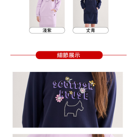
買賣價金債權讓與本公司後，依約使用本公司帳單繳交帳款。
後付繳納相關費用。
2.基於同意付款使用「大哥付你分期」之契約關係目的，商店將以您的個人
付款後萊爾富取貨
※ 交易是否成功請以「AFTEE先享後付 」之結帳頁面顯示為準，若有關於
資料（包含姓名、電話或地址）提供予台灣大哥大進項蒐集、處理及利用，
是否繳費成功／繳費後需取消欲退款等相關疑問，請聯繫「AFTEE先享後付
免運費
由本公司與您本人進行分期帳單所需資料之確認、核對及更正。
客戶支援中心」
https://netprotections.freshdesk.com/support/home
3.完整用戶服務條款，請詳閱以下連結：
https://oppay.tw/userRule
7-11取貨付款
【注意事項】
１．透過由恩沛科技股份有限公司提供之「AFTEE先享後付」服務完成之交
免運費
易，需依本服務之必要範圍內提供個人資料，並將交易相關給付款項請求債
權轉讓予恩沛科技股份有限公司。
付款後7-11取貨
２．關於個人資料處理事宜，請瀏覽以下網址：
免運費
https://aftee.tw/terms/#terms3
３．未成年的使用者請事先徵得法定代理人或監護人之同意方可使用
宅配
「AFTEE先享後付」，若未經同意申辦者引起之損失，本公司不負相關責
任。
免運費
４．使用「AFTEE先享後付」時，將依據個別帳號之用戶狀況，依本公司即
時審查核予不同之上限額度；若仍有額度不足之情形，本公司將視審查結果
離島宅配
請求用戶進行身份認證。
免運費
５．嚴禁一人註冊多個帳號或使用他人資訊註冊。若發現惡意使用之情形，
恩沛科技股份有限公司將有權停止該用戶之使用額度並採取法律行動。