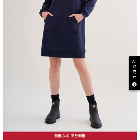
AI
找
尺
寸