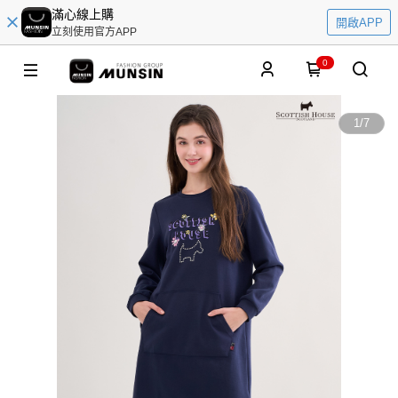
滿心線上購
開啟APP
立刻使用官方APP
0
1
/
7