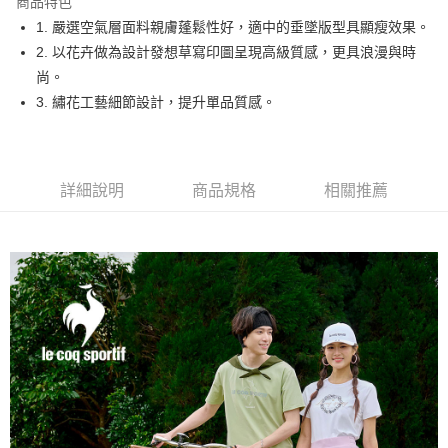
商品特色
悠遊付
1. 嚴選空氣層面料親膚蓬鬆性好，適中的垂墜版型具顯瘦效果。
大哥付你分期
2. 以花卉做為設計發想草寫印圖呈現高級質感，更具浪漫與時
相關說明
尚。
【大哥付你分期使用說明】
3. 繡花工藝細節設計，提升單品質感。
AFTEE先享後付
1.本服務由台灣大哥大提供，台灣大哥大用戶可立即使用無須另外申請。
2.付款方式選擇「大哥付你分期」，訂單成立後會自動跳轉到大哥付的交易
相關說明
流程，驗證手機門號後，選擇欲分期的期數、繳款截止日，確認付款後即完
【關於「AFTEE先享後付」】
成交易。
ATM付款
AFTEE先享後付是「在收到商品之後才付款」的支付方式。 讓您購物簡單
3.實際核准額度、可分期數及費用金額請依後續交易確認頁面所載為準。
詳細說明
商品規格
相關推薦
便利好安心！
4.訂單成立30分鐘內，如未前往確認交易或遇審核未通過，訂單將自動取
１．簡單：不需註冊會員、不需綁卡、不需儲值。
運送方式
消。如遇「轉專審核」未通過狀況，表示未達大哥付你分期系統評分，恕無
２．便利：只要手機號碼，簡訊認證，即可結帳。
法說明評估內容。
３．安心：先確認商品／服務後，再付款。
全家取貨付款
【繳款方式說明】
1.分期款項不併入電信帳單，「大哥付你分期」於每月結算日後寄送繳費提
免運費
【「AFTEE先享後付」結帳流程】
醒簡訊。
１．於結帳方式選擇「AFTEE先享後付」後，將跳轉至「AFTEE先享後付」
2.透過簡訊連結打開帳單後，可選擇「超商條碼／台灣大直營門市／銀行轉
付款後全家取貨
結帳頁面，進行簡訊認證並確認金額後，即可完成結帳。
帳／街口支付／iPASS MONEY」等通路繳費。
２．訂單成立數日內，您將收到繳費通知簡訊。
免運費
３．收到繳費通知簡訊後14天內，點擊此簡訊中的連結，可透過四大超商／
【注意事項】
ATM／網路銀行／等多元方式進行付款，方視為交易完成。
萊爾富取貨付款
1.本服務係由「台灣大哥大股份有限公司」（以下簡稱本公司）所提供，讓
※ 請注意：結帳手續完成當下不需立刻繳費，但若您需要取消訂單，請聯絡
用戶於交易時，得透過本服務購買商品或服務，並由商店將買賣／分期付款
免運費
購買商品的店家。未經商家同意取消之訂單仍視為有效，需透過AFTEE先享
買賣價金債權讓與本公司後，依約使用本公司帳單繳交帳款。
後付繳納相關費用。
2.基於同意付款使用「大哥付你分期」之契約關係目的，商店將以您的個人
付款後萊爾富取貨
※ 交易是否成功請以「AFTEE先享後付 」之結帳頁面顯示為準，若有關於