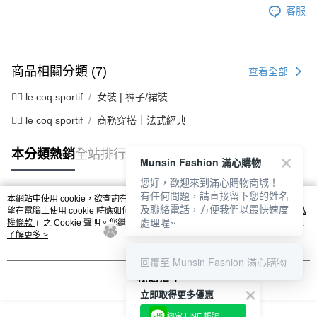
客服
商品相關分類 (7)
查看全部
🚴‍♂️ le coq sportif
女裝 | 褲子/裙裝
🚴‍♂️ le coq sportif
商務穿搭｜法式經典
本分類熱銷
全站排行
Munsin Fashion 滿心購物
您好，歡迎來到滿心購物商城！
有任何問題，請直接留下您的姓名
本網站中使用 cookie，欲查詢有關本網站使用 cookie 方式之詳情，及若您不希
及聯絡電話，方便我們以最快速度
熱門標籤
望在電腦上使用 cookie 時應如何變更電腦的 cookie 設定，請參閱本網站「
隱私
處理喔~
權條款
」之 Cookie 聲明。您繼續使用本網站即表示您同意本公司得按本網站使
用條款之 Cookie 聲明使用 cookie。
了解更多 >
回覆至 Munsin Fashion 滿心購物
我知道了
立即取得更多優惠
綁定 LINE 帳號