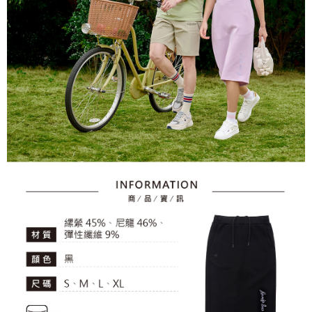
資料（包含姓名、電話或地址）提供予台灣大哥大進項蒐集、處理及利用，
是否繳費成功／繳費後需取消欲退款等相關疑問，請聯繫「AFTEE先享後付
免運費
由本公司與您本人進行分期帳單所需資料之確認、核對及更正。
客戶支援中心」
https://netprotections.freshdesk.com/support/home
3.完整用戶服務條款，請詳閱以下連結：
https://oppay.tw/userRule
7-11取貨付款
【注意事項】
１．透過由恩沛科技股份有限公司提供之「AFTEE先享後付」服務完成之交
免運費
易，需依本服務之必要範圍內提供個人資料，並將交易相關給付款項請求債
權轉讓予恩沛科技股份有限公司。
付款後7-11取貨
２．關於個人資料處理事宜，請瀏覽以下網址：
免運費
https://aftee.tw/terms/#terms3
３．未成年的使用者請事先徵得法定代理人或監護人之同意方可使用
宅配
「AFTEE先享後付」，若未經同意申辦者引起之損失，本公司不負相關責
任。
免運費
４．使用「AFTEE先享後付」時，將依據個別帳號之用戶狀況，依本公司即
時審查核予不同之上限額度；若仍有額度不足之情形，本公司將視審查結果
離島宅配
請求用戶進行身份認證。
免運費
５．嚴禁一人註冊多個帳號或使用他人資訊註冊。若發現惡意使用之情形，
恩沛科技股份有限公司將有權停止該用戶之使用額度並採取法律行動。