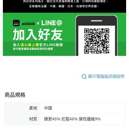
顯示電腦版詳細說明
商品規格
產地
中國
材質
嫘縈45% 尼龍46% 彈性纖維9%