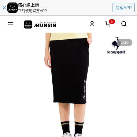
滿心線上購
開啟APP
立刻使用官方APP
0
1
/
10