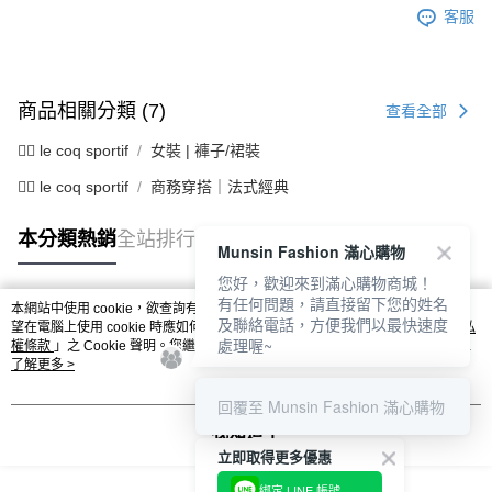
客服
商品相關分類 (7)
查看全部
🚴‍♂️ le coq sportif
女裝 | 褲子/裙裝
🚴‍♂️ le coq sportif
商務穿搭｜法式經典
本分類熱銷
全站排行
Munsin Fashion 滿心購物
您好，歡迎來到滿心購物商城！
有任何問題，請直接留下您的姓名
本網站中使用 cookie，欲查詢有關本網站使用 cookie 方式之詳情，及若您不希
及聯絡電話，方便我們以最快速度
熱門標籤
望在電腦上使用 cookie 時應如何變更電腦的 cookie 設定，請參閱本網站「
隱私
處理喔~
權條款
」之 Cookie 聲明。您繼續使用本網站即表示您同意本公司得按本網站使
用條款之 Cookie 聲明使用 cookie。
了解更多 >
回覆至 Munsin Fashion 滿心購物
我知道了
立即取得更多優惠
綁定 LINE 帳號