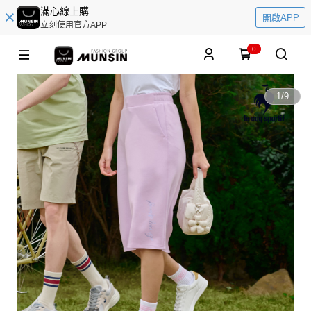
滿心線上購
開啟APP
立刻使用官方APP
0
1
/
9