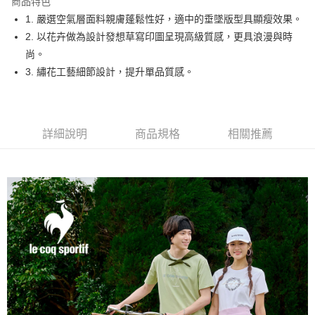
商品特色
悠遊付
1. 嚴選空氣層面料親膚蓬鬆性好，適中的垂墜版型具顯瘦效果。
大哥付你分期
2. 以花卉做為設計發想草寫印圖呈現高級質感，更具浪漫與時
相關說明
尚。
【大哥付你分期使用說明】
3. 繡花工藝細節設計，提升單品質感。
AFTEE先享後付
1.本服務由台灣大哥大提供，台灣大哥大用戶可立即使用無須另外申請。
2.付款方式選擇「大哥付你分期」，訂單成立後會自動跳轉到大哥付的交易
相關說明
流程，驗證手機門號後，選擇欲分期的期數、繳款截止日，確認付款後即完
【關於「AFTEE先享後付」】
成交易。
ATM付款
AFTEE先享後付是「在收到商品之後才付款」的支付方式。 讓您購物簡單
3.實際核准額度、可分期數及費用金額請依後續交易確認頁面所載為準。
詳細說明
商品規格
相關推薦
便利好安心！
4.訂單成立30分鐘內，如未前往確認交易或遇審核未通過，訂單將自動取
１．簡單：不需註冊會員、不需綁卡、不需儲值。
運送方式
消。如遇「轉專審核」未通過狀況，表示未達大哥付你分期系統評分，恕無
２．便利：只要手機號碼，簡訊認證，即可結帳。
法說明評估內容。
３．安心：先確認商品／服務後，再付款。
全家取貨付款
【繳款方式說明】
1.分期款項不併入電信帳單，「大哥付你分期」於每月結算日後寄送繳費提
免運費
【「AFTEE先享後付」結帳流程】
醒簡訊。
１．於結帳方式選擇「AFTEE先享後付」後，將跳轉至「AFTEE先享後付」
2.透過簡訊連結打開帳單後，可選擇「超商條碼／台灣大直營門市／銀行轉
付款後全家取貨
結帳頁面，進行簡訊認證並確認金額後，即可完成結帳。
帳／街口支付／iPASS MONEY」等通路繳費。
２．訂單成立數日內，您將收到繳費通知簡訊。
免運費
３．收到繳費通知簡訊後14天內，點擊此簡訊中的連結，可透過四大超商／
【注意事項】
ATM／網路銀行／等多元方式進行付款，方視為交易完成。
萊爾富取貨付款
1.本服務係由「台灣大哥大股份有限公司」（以下簡稱本公司）所提供，讓
※ 請注意：結帳手續完成當下不需立刻繳費，但若您需要取消訂單，請聯絡
用戶於交易時，得透過本服務購買商品或服務，並由商店將買賣／分期付款
免運費
購買商品的店家。未經商家同意取消之訂單仍視為有效，需透過AFTEE先享
買賣價金債權讓與本公司後，依約使用本公司帳單繳交帳款。
後付繳納相關費用。
2.基於同意付款使用「大哥付你分期」之契約關係目的，商店將以您的個人
付款後萊爾富取貨
※ 交易是否成功請以「AFTEE先享後付 」之結帳頁面顯示為準，若有關於