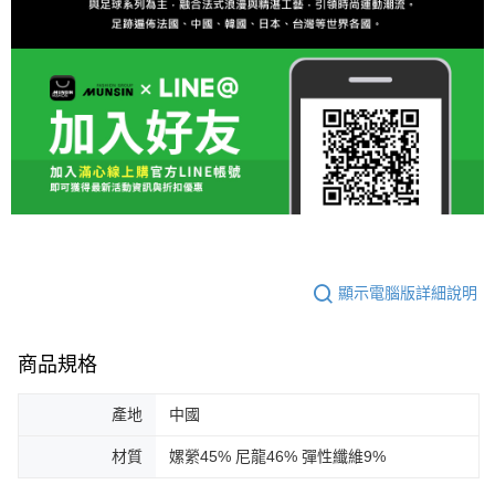
顯示電腦版詳細說明
商品規格
產地
中國
材質
嫘縈45% 尼龍46% 彈性纖維9%