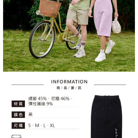
資料（包含姓名、電話或地址）提供予台灣大哥大進項蒐集、處理及利用，
是否繳費成功／繳費後需取消欲退款等相關疑問，請聯繫「AFTEE先享後付
免運費
由本公司與您本人進行分期帳單所需資料之確認、核對及更正。
客戶支援中心」
https://netprotections.freshdesk.com/support/home
3.完整用戶服務條款，請詳閱以下連結：
https://oppay.tw/userRule
7-11取貨付款
【注意事項】
１．透過由恩沛科技股份有限公司提供之「AFTEE先享後付」服務完成之交
免運費
易，需依本服務之必要範圍內提供個人資料，並將交易相關給付款項請求債
權轉讓予恩沛科技股份有限公司。
付款後7-11取貨
２．關於個人資料處理事宜，請瀏覽以下網址：
免運費
https://aftee.tw/terms/#terms3
３．未成年的使用者請事先徵得法定代理人或監護人之同意方可使用
宅配
「AFTEE先享後付」，若未經同意申辦者引起之損失，本公司不負相關責
任。
免運費
４．使用「AFTEE先享後付」時，將依據個別帳號之用戶狀況，依本公司即
時審查核予不同之上限額度；若仍有額度不足之情形，本公司將視審查結果
離島宅配
請求用戶進行身份認證。
免運費
５．嚴禁一人註冊多個帳號或使用他人資訊註冊。若發現惡意使用之情形，
恩沛科技股份有限公司將有權停止該用戶之使用額度並採取法律行動。