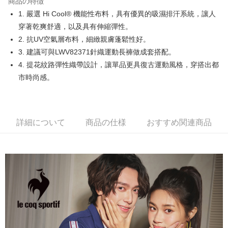
商品の特徴
Easy Wallet
1. 嚴選 Hi Cool® 機能性布料，具有優異的吸濕排汗系統，讓人
OP Pay Later
穿著乾爽舒適，以及具有伸縮彈性。
説明
2. 抗UV空氣層布料，細緻親膚蓬鬆性好。
【OP Pay Later 使用説明】
3. 建議可與LWV82371針織運動長褲做成套搭配。
AFTEE代金後払い
1. 本サービスは台湾大哥大によって提供され、台湾大哥大のユーザーは追
4. 提花紋路彈性織帶設計，讓單品更具復古運動風格，穿搭出都
加の申請なしで即時に利用可能です。
説明
2. 支払い方法で「OP Pay Later」を選択すると、注文が成立した後に自動
市時尚感。
一、 AFTEE代金後払いについて
的に OP Pay Later の取引プロセスに移行し、携帯番号を確認後、分割払
ATM払い
1.お支払い方法でAFTEE代金後払いを選択すると、携帯電話認証ウィンド
いの回数や支払い期限を選択し、支払いを確認すると取引が完了します。
ウが表示されます。
3. 実際の承認額、分割回数および費用については、後続の取引確認ページ
2.SMSで認証してお支払い手続を進めてください。
配送方法
を基準とします。
3.注文するときのお支払いは不要です。商品はご指定の住所に配送されま
4. 注文成立後30分以内に確認取引を行わない場合や審査が通過しない場
詳細について
商品の仕様
おすすめ関連商品
す。
全家取貨付款
合、注文は自動的にキャンセルされます。「転専審査」に未通過の状況が
4.ご注文が完了すると、携帯に支払い通知のSMSが届きます。アプリ会員
発生した場合は、システムの評価基準に達していないことを意味し、評価
送料無料
の場合は、AFTEE アプリプッシュ通知が届きます。
内容についての説明はいたしかねます。
5.商品受け取り時のお支払いは不要です。商品を確かめてから、SMSまた
付款後全家取貨
はアプリの通知に従って、4大コンビニ、またはATM/オンラインバンキン
グでお支払いください。
送料無料
【支払い方法の説明】
1. 分割払いの金額は電信請求書に統合されず、「OP Pay Later」は毎月の
代金納付期限は最短で 14 日以内ですので、ご注意ください。AFTEE アプ
萊爾富取貨付款
締め日後に支払いリマインダーのSMSを送信します。
リをダウンロードして AFTEE 会員になるとお支払い期限を最長 45 日以内
2. SMSのリンクを通じて請求書を開いた後、「コンビニバーコード／台湾
送料無料
まで延長できます。
大直営店舗／銀行振込／街口支払い／iPASS MONEY」などのチャネルで
支払いを選択できます。
付款後萊爾富取貨
お支払期限は、ショップが請求した期日と、AFTEEで延長できる日数をも