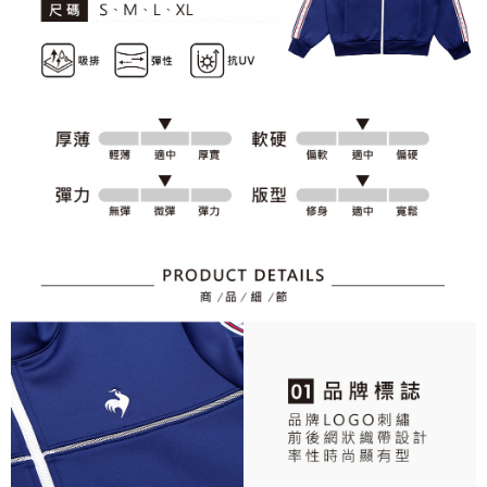
個人情報の処理、利用について疑問がある、または関連する法律の権利を
行使したい場合は、ネットプロテクションズ
cs_tw@netprotections.co.jp
にご連絡ください。上記に示した個人情報を、必要な購入注文書とあわせ
てAFTEEにご提供いただく、またはAFTEEにあなたの個人情報の収集、処
理、利用を許可することににご同意いただけない場合は、当サービスを選
択しないでください。