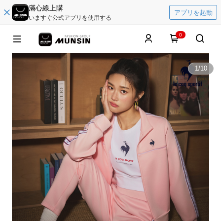
滿心線上購
アプリを起動
いますぐ公式アプリを使用する
0
1
/
10