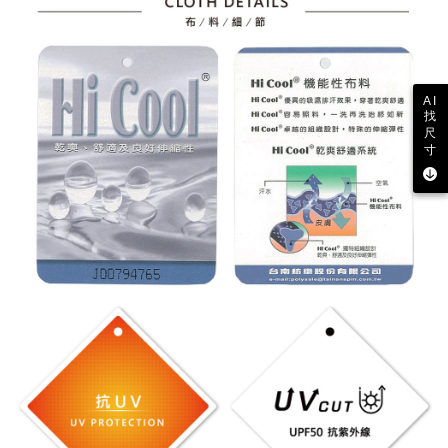
AI
找
尺
寸