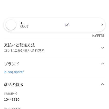
AI
找尺寸
支払いと配送方法
コンビニ受け取り送料無料
お支払い方法
ブランド
クレジットカード1回払い
le coq sportif
コンビニ店頭代金引換
LINE Pay
商品の特徴
Apple Pay
商品番号
10443510
JKOPAY