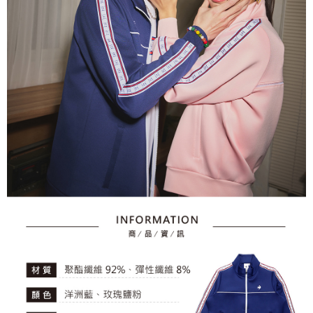
とに計算されます。AFTEEで注文すると、商品を受け取るまで支払い期限
送料無料
【注意事項】
を延長できますが、商品を期限内に受け取れない場合があります（例：予
1. 本サービスは「台湾大哥大株式会社」（以下「当社」といいます）によ
約商品や商品到着日が比較的遅い商品）。そのため、商品到着の有無に関
7-11取貨付款
って提供され、ユーザーが取引時に本サービスを通じて商品やサービスを
わらず、AFTEEで指定された期限内にお支払いください。
購入できるようにし、店舗が売買／分割払い売買の債権を当社に譲渡した
送料無料
後、契約に基づいて当社の請求書で帳款を支払うことになります。
二、支払い限度額
2. 「OP Pay Later」を利用する契約関係の目的から、店舗はあなたの個人
付款後7-11取貨
1.初回 AFTEEを ご利用の際に、認証結果及び当社の審査の結果に基づ
情報（名前、電話または住所を含む）を台湾大哥大に提供し、収集、処理
き、限度額が設定されます。
送料無料
および利用するために、当社があなた本人と分割請求書に必要な情報の確
2.決済金額は最低NT$20です。
認、照合および修正を行います。
3.現在、台湾の会員のみご利用いただけます。
宅配
3. 完全なユーザーサービス規約については、以下のリンクを参照してくだ
さい：
https://oppay.tw/userRule
三、利用規約「AFTEE代金後払い」（以下当サービスという）はネットプ
送料無料
ロテクションズ（以下 AFTEE という）が提供し、AFTEEが代金を徴収し
ます。当サービスご利用の際に提供しなければならない個人情報（注文者
離島宅配
の氏名、電話番号、受取人の氏名、電話番号、受取人住所を含むがこれに
送料無料
限らない）は、AFTEEに渡され当サービスで必要な範囲内で利用されま
す。AFTEEの個人情報の収集、処理、利用について、詳細はAFTEE公式ホ
ームページの『個人情報の収集、処理及び利用に関する声明』をご参照く
ださい（
https://aftee.tw/privacypolicy/
）。
AFTEEの初回ご利用の際に、審査を通過すれば、最高額がNT$10,000にな
ります。支払い期限を過ぎた場合、その金額に基づいて年利20%の遅延滞
納金が加算されます。未成年の利用者は、事前に法定代理人または後見人
の同意を得ればAFTEEをご利用いただけます。