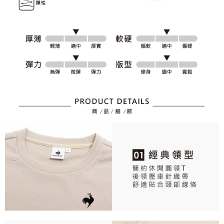
個人情報の処理、利用について疑問がある、または関連する法律の権利を
行使したい場合は、ネットプロテクションズ
cs_tw@netprotections.co.jp
にご連絡ください。上記に示した個人情報を、必要な購入注文書とあわせ
てAFTEEにご提供いただく、またはAFTEEにあなたの個人情報の収集、処
理、利用を許可することににご同意いただけない場合は、当サービスを選
択しないでください。