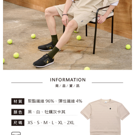
とに計算されます。AFTEEで注文すると、商品を受け取るまで支払い期限
送料無料
【注意事項】
を延長できますが、商品を期限内に受け取れない場合があります（例：予
1. 本サービスは「台湾大哥大株式会社」（以下「当社」といいます）によ
約商品や商品到着日が比較的遅い商品）。そのため、商品到着の有無に関
7-11取貨付款
って提供され、ユーザーが取引時に本サービスを通じて商品やサービスを
わらず、AFTEEで指定された期限内にお支払いください。
購入できるようにし、店舗が売買／分割払い売買の債権を当社に譲渡した
送料無料
後、契約に基づいて当社の請求書で帳款を支払うことになります。
二、支払い限度額
2. 「OP Pay Later」を利用する契約関係の目的から、店舗はあなたの個人
付款後7-11取貨
1.初回 AFTEEを ご利用の際に、認証結果及び当社の審査の結果に基づ
情報（名前、電話または住所を含む）を台湾大哥大に提供し、収集、処理
き、限度額が設定されます。
送料無料
および利用するために、当社があなた本人と分割請求書に必要な情報の確
2.決済金額は最低NT$20です。
認、照合および修正を行います。
3.現在、台湾の会員のみご利用いただけます。
宅配
3. 完全なユーザーサービス規約については、以下のリンクを参照してくだ
さい：
https://oppay.tw/userRule
三、利用規約「AFTEE代金後払い」（以下当サービスという）はネットプ
送料無料
ロテクションズ（以下 AFTEE という）が提供し、AFTEEが代金を徴収し
ます。当サービスご利用の際に提供しなければならない個人情報（注文者
離島宅配
の氏名、電話番号、受取人の氏名、電話番号、受取人住所を含むがこれに
送料無料
限らない）は、AFTEEに渡され当サービスで必要な範囲内で利用されま
す。AFTEEの個人情報の収集、処理、利用について、詳細はAFTEE公式ホ
ームページの『個人情報の収集、処理及び利用に関する声明』をご参照く
ださい（
https://aftee.tw/privacypolicy/
）。
AFTEEの初回ご利用の際に、審査を通過すれば、最高額がNT$10,000にな
ります。支払い期限を過ぎた場合、その金額に基づいて年利20%の遅延滞
納金が加算されます。未成年の利用者は、事前に法定代理人または後見人
の同意を得ればAFTEEをご利用いただけます。