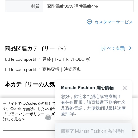
材質
聚酯纖維96% 彈性纖維4%
カスタマーサービス
商品関連カテゴリー（9）
[すべて表示]
🚴‍♂️ le coq sportif
男裝 | T-SHIRT/POLO 衫
🚴‍♂️ le coq sportif
商務穿搭｜法式經典
本カテゴリーの人気商品
サイト全体のランキング
Munsin Fashion 滿心購物
您好，歡迎來到滿心購物商城！
有任何問題，請直接留下您的姓名
当サイトではCookieを使用しています。当サイトのCookie使用に関する詳細
及聯絡電話，方便我們以最快速度
人気タグ
や、Cookieを無効にしたい場合のブラウザでの設定方法については、当サイト
處理喔~
「
プライバシーポリシー
」のCookieポリシーをご参照ください。お客さま
が、当サイトを引き続き使用される場合、当社がサイト利用規約のCookieポリ
詳しく見る >
シーに基づいてCookieを使用することに同意したものとみなします。
回覆至 Munsin Fashion 滿心購物