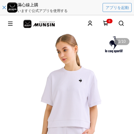
滿心線上購
アプリを起動
いますぐ公式アプリを使用する
0
1
/
10