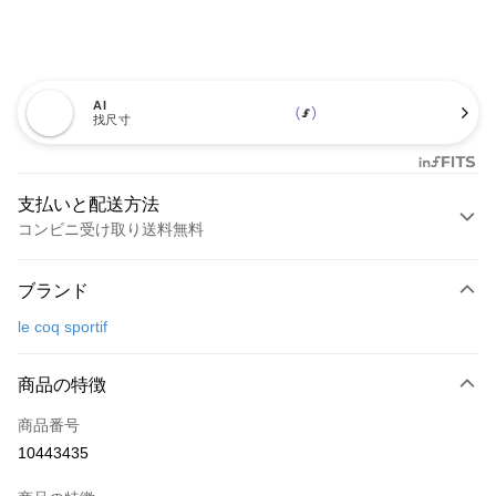
AI
找尺寸
支払いと配送方法
コンビニ受け取り送料無料
お支払い方法
ブランド
クレジットカード1回払い
le coq sportif
コンビニ店頭代金引換
LINE Pay
商品の特徴
Apple Pay
商品番号
10443435
JKOPAY