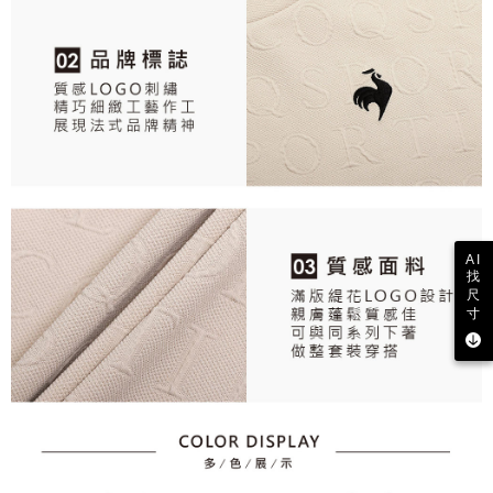
AI
找
尺
寸