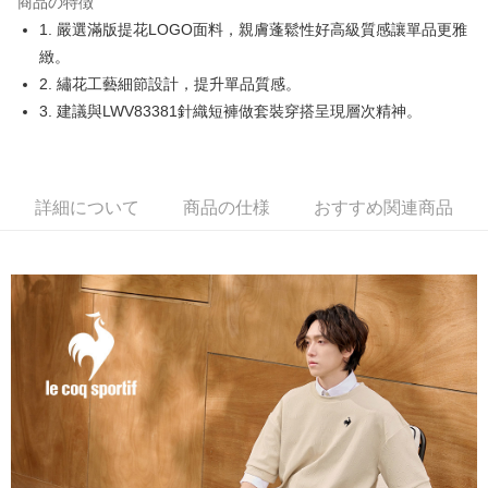
商品の特徴
Easy Wallet
1. 嚴選滿版提花LOGO面料，親膚蓬鬆性好高級質感讓單品更雅
OP Pay Later
緻。
説明
2. 繡花工藝細節設計，提升單品質感。
【OP Pay Later 使用説明】
3. 建議與LWV83381針織短褲做套裝穿搭呈現層次精神。
AFTEE代金後払い
1. 本サービスは台湾大哥大によって提供され、台湾大哥大のユーザーは追
加の申請なしで即時に利用可能です。
説明
2. 支払い方法で「OP Pay Later」を選択すると、注文が成立した後に自動
一、 AFTEE代金後払いについて
的に OP Pay Later の取引プロセスに移行し、携帯番号を確認後、分割払
ATM払い
1.お支払い方法でAFTEE代金後払いを選択すると、携帯電話認証ウィンド
いの回数や支払い期限を選択し、支払いを確認すると取引が完了します。
詳細について
商品の仕様
おすすめ関連商品
ウが表示されます。
3. 実際の承認額、分割回数および費用については、後続の取引確認ページ
2.SMSで認証してお支払い手続を進めてください。
配送方法
を基準とします。
3.注文するときのお支払いは不要です。商品はご指定の住所に配送されま
4. 注文成立後30分以内に確認取引を行わない場合や審査が通過しない場
す。
全家取貨付款
合、注文は自動的にキャンセルされます。「転専審査」に未通過の状況が
4.ご注文が完了すると、携帯に支払い通知のSMSが届きます。アプリ会員
発生した場合は、システムの評価基準に達していないことを意味し、評価
送料無料
の場合は、AFTEE アプリプッシュ通知が届きます。
内容についての説明はいたしかねます。
5.商品受け取り時のお支払いは不要です。商品を確かめてから、SMSまた
付款後全家取貨
はアプリの通知に従って、4大コンビニ、またはATM/オンラインバンキン
グでお支払いください。
送料無料
【支払い方法の説明】
1. 分割払いの金額は電信請求書に統合されず、「OP Pay Later」は毎月の
代金納付期限は最短で 14 日以内ですので、ご注意ください。AFTEE アプ
萊爾富取貨付款
締め日後に支払いリマインダーのSMSを送信します。
リをダウンロードして AFTEE 会員になるとお支払い期限を最長 45 日以内
2. SMSのリンクを通じて請求書を開いた後、「コンビニバーコード／台湾
送料無料
まで延長できます。
大直営店舗／銀行振込／街口支払い／iPASS MONEY」などのチャネルで
支払いを選択できます。
付款後萊爾富取貨
お支払期限は、ショップが請求した期日と、AFTEEで延長できる日数をも