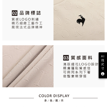
AI
找
尺
寸