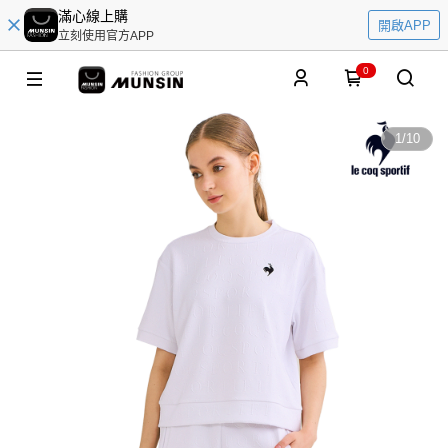
滿心線上購
開啟APP
立刻使用官方APP
0
1
/
10