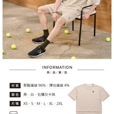
資料（包含姓名、電話或地址）提供予台灣大哥大進項蒐集、處理及利用，
是否繳費成功／繳費後需取消欲退款等相關疑問，請聯繫「AFTEE先享後付
免運費
由本公司與您本人進行分期帳單所需資料之確認、核對及更正。
客戶支援中心」
https://netprotections.freshdesk.com/support/home
3.完整用戶服務條款，請詳閱以下連結：
https://oppay.tw/userRule
7-11取貨付款
【注意事項】
１．透過由恩沛科技股份有限公司提供之「AFTEE先享後付」服務完成之交
免運費
易，需依本服務之必要範圍內提供個人資料，並將交易相關給付款項請求債
權轉讓予恩沛科技股份有限公司。
付款後7-11取貨
２．關於個人資料處理事宜，請瀏覽以下網址：
免運費
https://aftee.tw/terms/#terms3
３．未成年的使用者請事先徵得法定代理人或監護人之同意方可使用
宅配
「AFTEE先享後付」，若未經同意申辦者引起之損失，本公司不負相關責
任。
免運費
４．使用「AFTEE先享後付」時，將依據個別帳號之用戶狀況，依本公司即
時審查核予不同之上限額度；若仍有額度不足之情形，本公司將視審查結果
離島宅配
請求用戶進行身份認證。
免運費
５．嚴禁一人註冊多個帳號或使用他人資訊註冊。若發現惡意使用之情形，
恩沛科技股份有限公司將有權停止該用戶之使用額度並採取法律行動。