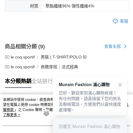
材質
聚酯纖維96% 彈性纖維4%
客服
商品相關分類 (9)
查看全部
🚴‍♂️ le coq sportif
男裝 | T-SHIRT/POLO 衫
🚴‍♂️ le coq sportif
商務穿搭｜法式經典
本分類熱銷
全站排行
Munsin Fashion 滿心購物
您好，歡迎來到滿心購物商城！
有任何問題，請直接留下您的姓名
本網站中使用 cookie，欲查詢有關本網站使用 cookie 方式之詳情，及若您不希
及聯絡電話，方便我們以最快速度
熱門標籤
望在電腦上使用 cookie 時應如何變更電腦的 cookie 設定，請參閱本網站「
隱私
處理喔~
權條款
」之 Cookie 聲明。您繼續使用本網站即表示您同意本公司得按本網站使
用條款之 Cookie 聲明使用 cookie。
了解更多 >
回覆至 Munsin Fashion 滿心購物