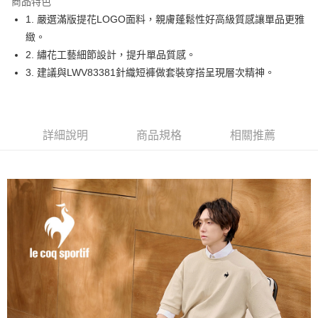
商品特色
悠遊付
1. 嚴選滿版提花LOGO面料，親膚蓬鬆性好高級質感讓單品更雅
大哥付你分期
緻。
相關說明
2. 繡花工藝細節設計，提升單品質感。
【大哥付你分期使用說明】
3. 建議與LWV83381針織短褲做套裝穿搭呈現層次精神。
AFTEE先享後付
1.本服務由台灣大哥大提供，台灣大哥大用戶可立即使用無須另外申請。
2.付款方式選擇「大哥付你分期」，訂單成立後會自動跳轉到大哥付的交易
相關說明
流程，驗證手機門號後，選擇欲分期的期數、繳款截止日，確認付款後即完
【關於「AFTEE先享後付」】
成交易。
ATM付款
AFTEE先享後付是「在收到商品之後才付款」的支付方式。 讓您購物簡單
3.實際核准額度、可分期數及費用金額請依後續交易確認頁面所載為準。
詳細說明
商品規格
相關推薦
便利好安心！
4.訂單成立30分鐘內，如未前往確認交易或遇審核未通過，訂單將自動取
１．簡單：不需註冊會員、不需綁卡、不需儲值。
運送方式
消。如遇「轉專審核」未通過狀況，表示未達大哥付你分期系統評分，恕無
２．便利：只要手機號碼，簡訊認證，即可結帳。
法說明評估內容。
３．安心：先確認商品／服務後，再付款。
全家取貨付款
【繳款方式說明】
1.分期款項不併入電信帳單，「大哥付你分期」於每月結算日後寄送繳費提
免運費
【「AFTEE先享後付」結帳流程】
醒簡訊。
１．於結帳方式選擇「AFTEE先享後付」後，將跳轉至「AFTEE先享後付」
2.透過簡訊連結打開帳單後，可選擇「超商條碼／台灣大直營門市／銀行轉
付款後全家取貨
結帳頁面，進行簡訊認證並確認金額後，即可完成結帳。
帳／街口支付／iPASS MONEY」等通路繳費。
２．訂單成立數日內，您將收到繳費通知簡訊。
免運費
３．收到繳費通知簡訊後14天內，點擊此簡訊中的連結，可透過四大超商／
【注意事項】
ATM／網路銀行／等多元方式進行付款，方視為交易完成。
萊爾富取貨付款
1.本服務係由「台灣大哥大股份有限公司」（以下簡稱本公司）所提供，讓
※ 請注意：結帳手續完成當下不需立刻繳費，但若您需要取消訂單，請聯絡
用戶於交易時，得透過本服務購買商品或服務，並由商店將買賣／分期付款
免運費
購買商品的店家。未經商家同意取消之訂單仍視為有效，需透過AFTEE先享
買賣價金債權讓與本公司後，依約使用本公司帳單繳交帳款。
後付繳納相關費用。
2.基於同意付款使用「大哥付你分期」之契約關係目的，商店將以您的個人
付款後萊爾富取貨
※ 交易是否成功請以「AFTEE先享後付 」之結帳頁面顯示為準，若有關於