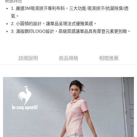
商品特色
悠遊付
1. 嚴選3M吸濕排汗專利布料，三大功能:吸濕排汗/抗菌除臭/透
大哥付你分期
氣。
相關說明
2. 小圓領的設計，讓單品呈現法式優雅美感。
【大哥付你分期使用說明】
3. 滿版鋼印LOGO設計，高級質感讓單品具有摩登元素更別緻。
AFTEE先享後付
1.本服務由台灣大哥大提供，台灣大哥大用戶可立即使用無須另外申請。
2.付款方式選擇「大哥付你分期」，訂單成立後會自動跳轉到大哥付的交易
相關說明
流程，驗證手機門號後，選擇欲分期的期數、繳款截止日，確認付款後即完
【關於「AFTEE先享後付」】
成交易。
ATM付款
AFTEE先享後付是「在收到商品之後才付款」的支付方式。 讓您購物簡單
3.實際核准額度、可分期數及費用金額請依後續交易確認頁面所載為準。
詳細說明
商品規格
相關推薦
便利好安心！
4.訂單成立30分鐘內，如未前往確認交易或遇審核未通過，訂單將自動取
１．簡單：不需註冊會員、不需綁卡、不需儲值。
運送方式
消。如遇「轉專審核」未通過狀況，表示未達大哥付你分期系統評分，恕無
２．便利：只要手機號碼，簡訊認證，即可結帳。
法說明評估內容。
３．安心：先確認商品／服務後，再付款。
全家取貨付款
【繳款方式說明】
1.分期款項不併入電信帳單，「大哥付你分期」於每月結算日後寄送繳費提
免運費
【「AFTEE先享後付」結帳流程】
醒簡訊。
１．於結帳方式選擇「AFTEE先享後付」後，將跳轉至「AFTEE先享後付」
2.透過簡訊連結打開帳單後，可選擇「超商條碼／台灣大直營門市／銀行轉
付款後全家取貨
結帳頁面，進行簡訊認證並確認金額後，即可完成結帳。
帳／街口支付／iPASS MONEY」等通路繳費。
２．訂單成立數日內，您將收到繳費通知簡訊。
免運費
３．收到繳費通知簡訊後14天內，點擊此簡訊中的連結，可透過四大超商／
【注意事項】
ATM／網路銀行／等多元方式進行付款，方視為交易完成。
萊爾富取貨付款
1.本服務係由「台灣大哥大股份有限公司」（以下簡稱本公司）所提供，讓
※ 請注意：結帳手續完成當下不需立刻繳費，但若您需要取消訂單，請聯絡
用戶於交易時，得透過本服務購買商品或服務，並由商店將買賣／分期付款
免運費
購買商品的店家。未經商家同意取消之訂單仍視為有效，需透過AFTEE先享
買賣價金債權讓與本公司後，依約使用本公司帳單繳交帳款。
後付繳納相關費用。
2.基於同意付款使用「大哥付你分期」之契約關係目的，商店將以您的個人
付款後萊爾富取貨
※ 交易是否成功請以「AFTEE先享後付 」之結帳頁面顯示為準，若有關於