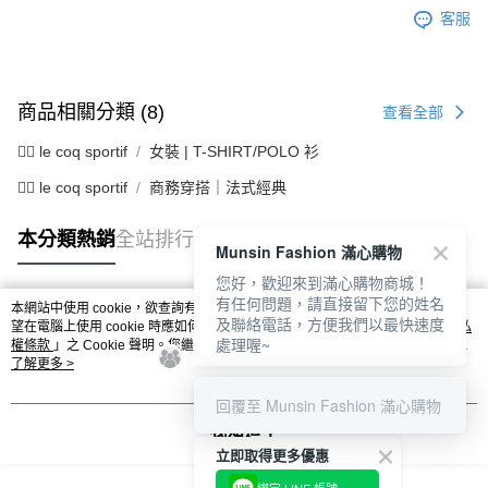
客服
商品相關分類 (8)
查看全部
🚴‍♂️ le coq sportif
女裝 | T-SHIRT/POLO 衫
🚴‍♂️ le coq sportif
商務穿搭｜法式經典
本分類熱銷
全站排行
Munsin Fashion 滿心購物
您好，歡迎來到滿心購物商城！
有任何問題，請直接留下您的姓名
本網站中使用 cookie，欲查詢有關本網站使用 cookie 方式之詳情，及若您不希
及聯絡電話，方便我們以最快速度
熱門標籤
望在電腦上使用 cookie 時應如何變更電腦的 cookie 設定，請參閱本網站「
隱私
處理喔~
權條款
」之 Cookie 聲明。您繼續使用本網站即表示您同意本公司得按本網站使
用條款之 Cookie 聲明使用 cookie。
了解更多 >
回覆至 Munsin Fashion 滿心購物
我知道了
立即取得更多優惠
綁定 LINE 帳號