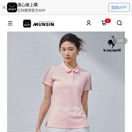
滿心線上購
開啟APP
立刻使用官方APP
0
1
/
9