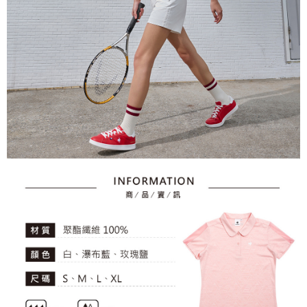
資料（包含姓名、電話或地址）提供予台灣大哥大進項蒐集、處理及利用，
是否繳費成功／繳費後需取消欲退款等相關疑問，請聯繫「AFTEE先享後付
免運費
由本公司與您本人進行分期帳單所需資料之確認、核對及更正。
客戶支援中心」
https://netprotections.freshdesk.com/support/home
3.完整用戶服務條款，請詳閱以下連結：
https://oppay.tw/userRule
7-11取貨付款
【注意事項】
１．透過由恩沛科技股份有限公司提供之「AFTEE先享後付」服務完成之交
免運費
易，需依本服務之必要範圍內提供個人資料，並將交易相關給付款項請求債
權轉讓予恩沛科技股份有限公司。
付款後7-11取貨
２．關於個人資料處理事宜，請瀏覽以下網址：
免運費
https://aftee.tw/terms/#terms3
３．未成年的使用者請事先徵得法定代理人或監護人之同意方可使用
宅配
「AFTEE先享後付」，若未經同意申辦者引起之損失，本公司不負相關責
任。
免運費
４．使用「AFTEE先享後付」時，將依據個別帳號之用戶狀況，依本公司即
時審查核予不同之上限額度；若仍有額度不足之情形，本公司將視審查結果
離島宅配
請求用戶進行身份認證。
免運費
５．嚴禁一人註冊多個帳號或使用他人資訊註冊。若發現惡意使用之情形，
恩沛科技股份有限公司將有權停止該用戶之使用額度並採取法律行動。