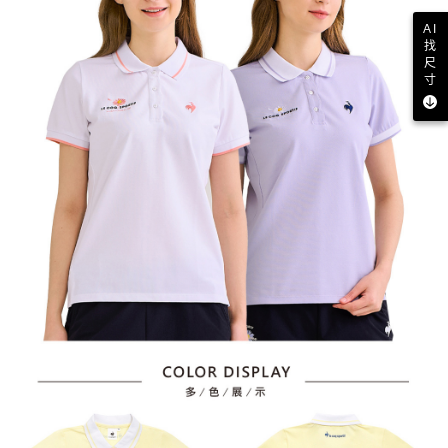
AI
找
尺
寸