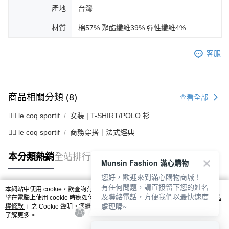
產地
台灣
材質
棉57% 聚酯纖維39% 彈性纖維4%
客服
商品相關分類 (8)
查看全部
🚴‍♂️ le coq sportif
女裝 | T-SHIRT/POLO 衫
🚴‍♂️ le coq sportif
商務穿搭｜法式經典
本分類熱銷
全站排行
Munsin Fashion 滿心購物
您好，歡迎來到滿心購物商城！
有任何問題，請直接留下您的姓名
本網站中使用 cookie，欲查詢有關本網站使用 cookie 方式之詳情，及若您不希
及聯絡電話，方便我們以最快速度
熱門標籤
望在電腦上使用 cookie 時應如何變更電腦的 cookie 設定，請參閱本網站「
隱私
處理喔~
權條款
」之 Cookie 聲明。您繼續使用本網站即表示您同意本公司得按本網站使
用條款之 Cookie 聲明使用 cookie。
了解更多 >