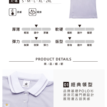
資料（包含姓名、電話或地址）提供予台灣大哥大進項蒐集、處理及利用，
是否繳費成功／繳費後需取消欲退款等相關疑問，請聯繫「AFTEE先享後付
免運費
由本公司與您本人進行分期帳單所需資料之確認、核對及更正。
客戶支援中心」
https://netprotections.freshdesk.com/support/home
3.完整用戶服務條款，請詳閱以下連結：
https://oppay.tw/userRule
7-11取貨付款
【注意事項】
１．透過由恩沛科技股份有限公司提供之「AFTEE先享後付」服務完成之交
免運費
易，需依本服務之必要範圍內提供個人資料，並將交易相關給付款項請求債
權轉讓予恩沛科技股份有限公司。
付款後7-11取貨
２．關於個人資料處理事宜，請瀏覽以下網址：
免運費
https://aftee.tw/terms/#terms3
３．未成年的使用者請事先徵得法定代理人或監護人之同意方可使用
宅配
「AFTEE先享後付」，若未經同意申辦者引起之損失，本公司不負相關責
任。
免運費
４．使用「AFTEE先享後付」時，將依據個別帳號之用戶狀況，依本公司即
時審查核予不同之上限額度；若仍有額度不足之情形，本公司將視審查結果
離島宅配
請求用戶進行身份認證。
免運費
５．嚴禁一人註冊多個帳號或使用他人資訊註冊。若發現惡意使用之情形，
恩沛科技股份有限公司將有權停止該用戶之使用額度並採取法律行動。