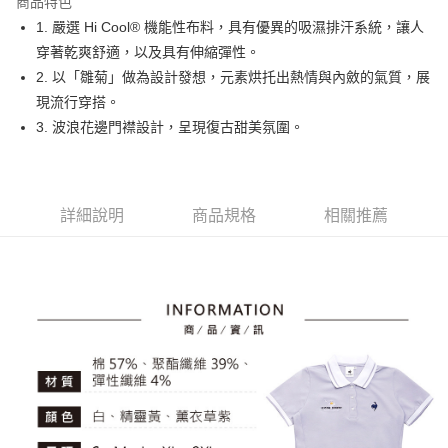
商品特色
悠遊付
1. 嚴選 Hi Cool® 機能性布料，具有優異的吸濕排汗系統，讓人
大哥付你分期
穿著乾爽舒適，以及具有伸縮彈性。
相關說明
2. 以「雛菊」做為設計發想，元素烘托出熱情與內斂的氣質，展
【大哥付你分期使用說明】
現流行穿搭。
AFTEE先享後付
1.本服務由台灣大哥大提供，台灣大哥大用戶可立即使用無須另外申請。
3. 波浪花邊門襟設計，呈現復古甜美氛圍。
2.付款方式選擇「大哥付你分期」，訂單成立後會自動跳轉到大哥付的交易
相關說明
流程，驗證手機門號後，選擇欲分期的期數、繳款截止日，確認付款後即完
【關於「AFTEE先享後付」】
成交易。
ATM付款
AFTEE先享後付是「在收到商品之後才付款」的支付方式。 讓您購物簡單
3.實際核准額度、可分期數及費用金額請依後續交易確認頁面所載為準。
便利好安心！
4.訂單成立30分鐘內，如未前往確認交易或遇審核未通過，訂單將自動取
１．簡單：不需註冊會員、不需綁卡、不需儲值。
詳細說明
商品規格
相關推薦
運送方式
消。如遇「轉專審核」未通過狀況，表示未達大哥付你分期系統評分，恕無
２．便利：只要手機號碼，簡訊認證，即可結帳。
法說明評估內容。
３．安心：先確認商品／服務後，再付款。
全家取貨付款
【繳款方式說明】
1.分期款項不併入電信帳單，「大哥付你分期」於每月結算日後寄送繳費提
免運費
【「AFTEE先享後付」結帳流程】
醒簡訊。
１．於結帳方式選擇「AFTEE先享後付」後，將跳轉至「AFTEE先享後付」
2.透過簡訊連結打開帳單後，可選擇「超商條碼／台灣大直營門市／銀行轉
付款後全家取貨
結帳頁面，進行簡訊認證並確認金額後，即可完成結帳。
帳／街口支付／iPASS MONEY」等通路繳費。
２．訂單成立數日內，您將收到繳費通知簡訊。
免運費
３．收到繳費通知簡訊後14天內，點擊此簡訊中的連結，可透過四大超商／
【注意事項】
ATM／網路銀行／等多元方式進行付款，方視為交易完成。
萊爾富取貨付款
1.本服務係由「台灣大哥大股份有限公司」（以下簡稱本公司）所提供，讓
※ 請注意：結帳手續完成當下不需立刻繳費，但若您需要取消訂單，請聯絡
用戶於交易時，得透過本服務購買商品或服務，並由商店將買賣／分期付款
免運費
購買商品的店家。未經商家同意取消之訂單仍視為有效，需透過AFTEE先享
買賣價金債權讓與本公司後，依約使用本公司帳單繳交帳款。
後付繳納相關費用。
2.基於同意付款使用「大哥付你分期」之契約關係目的，商店將以您的個人
付款後萊爾富取貨
※ 交易是否成功請以「AFTEE先享後付 」之結帳頁面顯示為準，若有關於