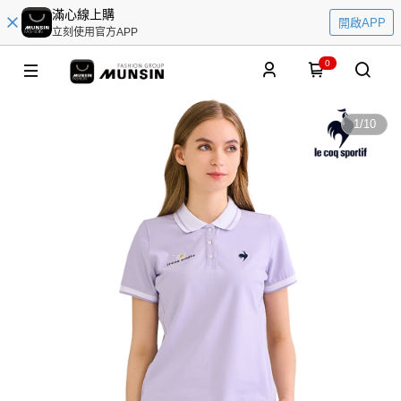
滿心線上購
開啟APP
立刻使用官方APP
0
1
/
10