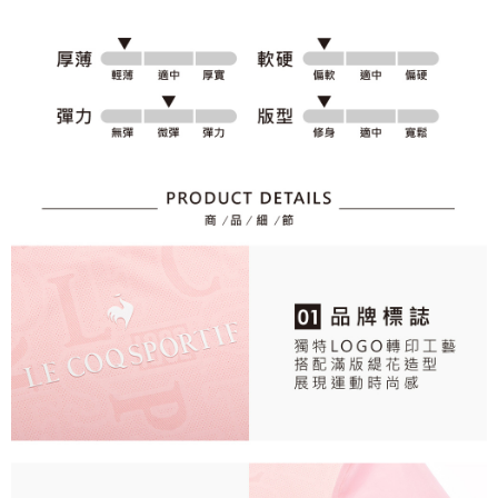
個人情報の処理、利用について疑問がある、または関連する法律の権利を
行使したい場合は、ネットプロテクションズ
cs_tw@netprotections.co.jp
にご連絡ください。上記に示した個人情報を、必要な購入注文書とあわせ
てAFTEEにご提供いただく、またはAFTEEにあなたの個人情報の収集、処
理、利用を許可することににご同意いただけない場合は、当サービスを選
択しないでください。