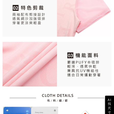
AI
找
尺
寸