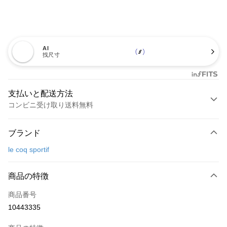
AI
找尺寸
支払いと配送方法
コンビニ受け取り送料無料
お支払い方法
ブランド
クレジットカード1回払い
le coq sportif
コンビニ店頭代金引換
LINE Pay
商品の特徴
Apple Pay
商品番号
10443335
JKOPAY