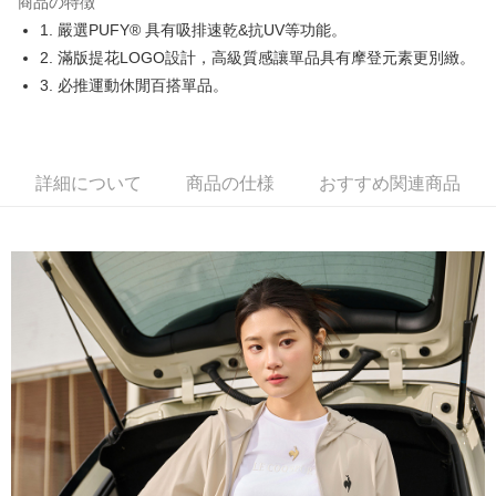
商品の特徴
Easy Wallet
1. 嚴選PUFY® 具有吸排速乾&抗UV等功能。
OP Pay Later
2. 滿版提花LOGO設計，高級質感讓單品具有摩登元素更別緻。
説明
3. 必推運動休閒百搭單品。
【OP Pay Later 使用説明】
AFTEE代金後払い
1. 本サービスは台湾大哥大によって提供され、台湾大哥大のユーザーは追
加の申請なしで即時に利用可能です。
説明
2. 支払い方法で「OP Pay Later」を選択すると、注文が成立した後に自動
一、 AFTEE代金後払いについて
詳細について
商品の仕様
おすすめ関連商品
的に OP Pay Later の取引プロセスに移行し、携帯番号を確認後、分割払
ATM払い
1.お支払い方法でAFTEE代金後払いを選択すると、携帯電話認証ウィンド
いの回数や支払い期限を選択し、支払いを確認すると取引が完了します。
ウが表示されます。
3. 実際の承認額、分割回数および費用については、後続の取引確認ページ
2.SMSで認証してお支払い手続を進めてください。
配送方法
を基準とします。
3.注文するときのお支払いは不要です。商品はご指定の住所に配送されま
4. 注文成立後30分以内に確認取引を行わない場合や審査が通過しない場
す。
全家取貨付款
合、注文は自動的にキャンセルされます。「転専審査」に未通過の状況が
4.ご注文が完了すると、携帯に支払い通知のSMSが届きます。アプリ会員
発生した場合は、システムの評価基準に達していないことを意味し、評価
送料無料
の場合は、AFTEE アプリプッシュ通知が届きます。
内容についての説明はいたしかねます。
5.商品受け取り時のお支払いは不要です。商品を確かめてから、SMSまた
付款後全家取貨
はアプリの通知に従って、4大コンビニ、またはATM/オンラインバンキン
グでお支払いください。
送料無料
【支払い方法の説明】
1. 分割払いの金額は電信請求書に統合されず、「OP Pay Later」は毎月の
代金納付期限は最短で 14 日以内ですので、ご注意ください。AFTEE アプ
萊爾富取貨付款
締め日後に支払いリマインダーのSMSを送信します。
リをダウンロードして AFTEE 会員になるとお支払い期限を最長 45 日以内
2. SMSのリンクを通じて請求書を開いた後、「コンビニバーコード／台湾
送料無料
まで延長できます。
大直営店舗／銀行振込／街口支払い／iPASS MONEY」などのチャネルで
支払いを選択できます。
付款後萊爾富取貨
お支払期限は、ショップが請求した期日と、AFTEEで延長できる日数をも