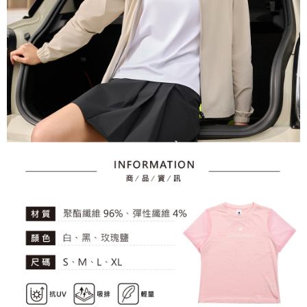
とに計算されます。AFTEEで注文すると、商品を受け取るまで支払い期限
送料無料
【注意事項】
を延長できますが、商品を期限内に受け取れない場合があります（例：予
1. 本サービスは「台湾大哥大株式会社」（以下「当社」といいます）によ
約商品や商品到着日が比較的遅い商品）。そのため、商品到着の有無に関
7-11取貨付款
って提供され、ユーザーが取引時に本サービスを通じて商品やサービスを
わらず、AFTEEで指定された期限内にお支払いください。
購入できるようにし、店舗が売買／分割払い売買の債権を当社に譲渡した
送料無料
後、契約に基づいて当社の請求書で帳款を支払うことになります。
二、支払い限度額
2. 「OP Pay Later」を利用する契約関係の目的から、店舗はあなたの個人
付款後7-11取貨
1.初回 AFTEEを ご利用の際に、認証結果及び当社の審査の結果に基づ
情報（名前、電話または住所を含む）を台湾大哥大に提供し、収集、処理
き、限度額が設定されます。
送料無料
および利用するために、当社があなた本人と分割請求書に必要な情報の確
2.決済金額は最低NT$20です。
認、照合および修正を行います。
3.現在、台湾の会員のみご利用いただけます。
宅配
3. 完全なユーザーサービス規約については、以下のリンクを参照してくだ
さい：
https://oppay.tw/userRule
三、利用規約「AFTEE代金後払い」（以下当サービスという）はネットプ
送料無料
ロテクションズ（以下 AFTEE という）が提供し、AFTEEが代金を徴収し
ます。当サービスご利用の際に提供しなければならない個人情報（注文者
離島宅配
の氏名、電話番号、受取人の氏名、電話番号、受取人住所を含むがこれに
送料無料
限らない）は、AFTEEに渡され当サービスで必要な範囲内で利用されま
す。AFTEEの個人情報の収集、処理、利用について、詳細はAFTEE公式ホ
ームページの『個人情報の収集、処理及び利用に関する声明』をご参照く
ださい（
https://aftee.tw/privacypolicy/
）。
AFTEEの初回ご利用の際に、審査を通過すれば、最高額がNT$10,000にな
ります。支払い期限を過ぎた場合、その金額に基づいて年利20%の遅延滞
納金が加算されます。未成年の利用者は、事前に法定代理人または後見人
の同意を得ればAFTEEをご利用いただけます。