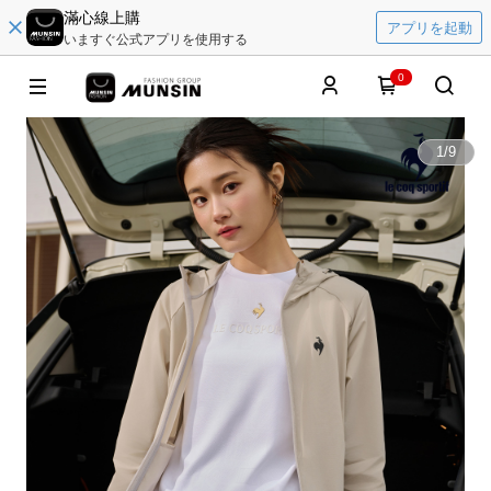
滿心線上購
アプリを起動
いますぐ公式アプリを使用する
0
1
/
9