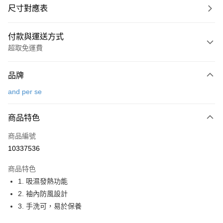
尺寸對應表
付款與運送方式
超取免運費
付款方式
品牌
信用卡一次付款
and per se
超商取貨付款
商品特色
LINE Pay
商品編號
Apple Pay
10337536
街口支付
商品特色
悠遊付
1. 吸濕發熱功能
大哥付你分期
2. 袖內防風設計
相關說明
3. 手洗可，易於保養
【大哥付你分期使用說明】
AFTEE先享後付