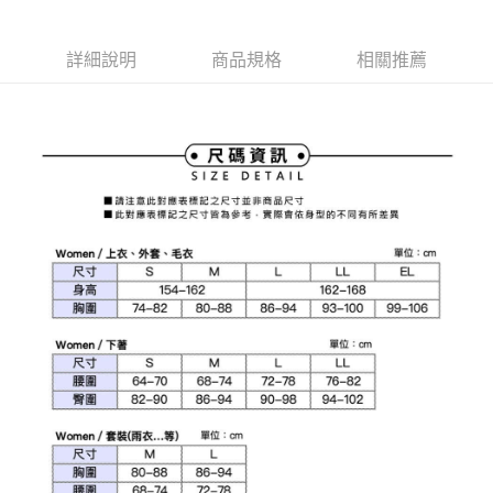
1.本服務由台灣大哥大提供，台灣大哥大用戶可立即使用無須另外申請。
2.付款方式選擇「大哥付你分期」，訂單成立後會自動跳轉到大哥付的交易
相關說明
流程，驗證手機門號後，選擇欲分期的期數、繳款截止日，確認付款後即完
【關於「AFTEE先享後付」】
詳細說明
商品規格
相關推薦
成交易。
ATM付款
AFTEE先享後付是「在收到商品之後才付款」的支付方式。 讓您購物簡單
3.實際核准額度、可分期數及費用金額請依後續交易確認頁面所載為準。
便利好安心！
4.訂單成立30分鐘內，如未前往確認交易或遇審核未通過，訂單將自動取
１．簡單：不需註冊會員、不需綁卡、不需儲值。
運送方式
消。如遇「轉專審核」未通過狀況，表示未達大哥付你分期系統評分，恕無
２．便利：只要手機號碼，簡訊認證，即可結帳。
法說明評估內容。
３．安心：先確認商品／服務後，再付款。
全家取貨付款
【繳款方式說明】
1.分期款項不併入電信帳單，「大哥付你分期」於每月結算日後寄送繳費提
免運費
【「AFTEE先享後付」結帳流程】
醒簡訊。
１．於結帳方式選擇「AFTEE先享後付」後，將跳轉至「AFTEE先享後付」
2.透過簡訊連結打開帳單後，可選擇「超商條碼／台灣大直營門市／銀行轉
付款後全家取貨
結帳頁面，進行簡訊認證並確認金額後，即可完成結帳。
帳／街口支付／iPASS MONEY」等通路繳費。
２．訂單成立數日內，您將收到繳費通知簡訊。
免運費
３．收到繳費通知簡訊後14天內，點擊此簡訊中的連結，可透過四大超商／
【注意事項】
ATM／網路銀行／等多元方式進行付款，方視為交易完成。
萊爾富取貨付款
1.本服務係由「台灣大哥大股份有限公司」（以下簡稱本公司）所提供，讓
※ 請注意：結帳手續完成當下不需立刻繳費，但若您需要取消訂單，請聯絡
用戶於交易時，得透過本服務購買商品或服務，並由商店將買賣／分期付款
免運費
購買商品的店家。未經商家同意取消之訂單仍視為有效，需透過AFTEE先享
買賣價金債權讓與本公司後，依約使用本公司帳單繳交帳款。
後付繳納相關費用。
2.基於同意付款使用「大哥付你分期」之契約關係目的，商店將以您的個人
付款後萊爾富取貨
※ 交易是否成功請以「AFTEE先享後付 」之結帳頁面顯示為準，若有關於
資料（包含姓名、電話或地址）提供予台灣大哥大進項蒐集、處理及利用，
是否繳費成功／繳費後需取消欲退款等相關疑問，請聯繫「AFTEE先享後付
免運費
由本公司與您本人進行分期帳單所需資料之確認、核對及更正。
客戶支援中心」
https://netprotections.freshdesk.com/support/home
3.完整用戶服務條款，請詳閱以下連結：
https://oppay.tw/userRule
7-11取貨付款
【注意事項】
１．透過由恩沛科技股份有限公司提供之「AFTEE先享後付」服務完成之交
免運費
易，需依本服務之必要範圍內提供個人資料，並將交易相關給付款項請求債