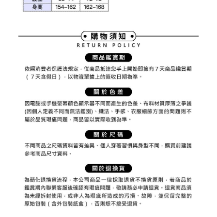
權轉讓予恩沛科技股份有限公司。
付款後7-11取貨
２．關於個人資料處理事宜，請瀏覽以下網址：
免運費
https://aftee.tw/terms/#terms3
３．未成年的使用者請事先徵得法定代理人或監護人之同意方可使用
宅配
「AFTEE先享後付」，若未經同意申辦者引起之損失，本公司不負相關責
任。
免運費
４．使用「AFTEE先享後付」時，將依據個別帳號之用戶狀況，依本公司即
時審查核予不同之上限額度；若仍有額度不足之情形，本公司將視審查結果
離島宅配
請求用戶進行身份認證。
免運費
５．嚴禁一人註冊多個帳號或使用他人資訊註冊。若發現惡意使用之情形，
恩沛科技股份有限公司將有權停止該用戶之使用額度並採取法律行動。