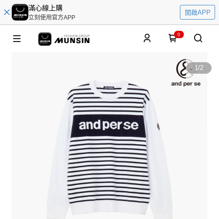
滿心線上購
開啟APP
立刻使用官方APP
0
1
/
2