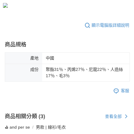
顯示電腦版詳細說明
商品規格
產地
中國
成份
聚酯31％、丙烯27％、尼龍22％、人造絲
17％、毛3％
客服
商品相關分類 (3)
查看全部
⛳️ and per se
男款 | 線衫/毛衣