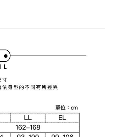
 se
特價專區🛍️
男裝
付款
項不併入電信帳單，「大哥付你分期」於每月結算日後寄送繳費提
EE先享後付」結帳流程】
方式選擇「AFTEE先享後付」後，將跳轉至「AFTEE先享後
訊連結打開帳單後，可選擇「超商條碼／台灣大直營門市／銀行轉
頁面，進行簡訊認證並確認金額後，即可完成結帳。
付／iPASS MONEY」等通路繳費。
家取貨
成立數日內，您將收到繳費通知簡訊。
費通知簡訊後14天內，點擊此簡訊中的連結，可透過四大超商
項】
網路銀行／等多元方式進行付款，方視為交易完成。
係由「台灣大哥大股份有限公司」（以下簡稱本公司）所提供，讓
：結帳手續完成當下不需立刻繳費，但若您需要取消訂單，請聯
貨付款
易時，得透過本服務購買商品或服務，並由商店將買賣／分期付
的店家。未經商家同意取消之訂單仍視為有效，需透過AFTEE
金債權讓與本公司後，依約使用本公司帳單繳交帳款。
繳納相關費用。
意付款使用「大哥付你分期」之契約關係目的，商店將以您的個人
否成功請以「AFTEE先享後付 」之結帳頁面顯示為準，若有關於
含姓名、電話或地址）提供予台灣大哥大進項蒐集、處理及利
功／繳費後需取消欲退款等相關疑問，請聯繫「AFTEE先享後
爾富取貨
公司與您本人進行分期帳單所需資料之確認、核對及更正。
援中心」
https://netprotections.freshdesk.com/support/home
戶服務條款，請詳閱以下連結：
https://oppay.tw/userRule
項】
付款
恩沛科技股份有限公司提供之「AFTEE先享後付」服務完成之
依本服務之必要範圍內提供個人資料，並將交易相關給付款項請
讓予恩沛科技股份有限公司。
個人資料處理事宜，請瀏覽以下網址：
1取貨
ee.tw/terms/#terms3
年的使用者請事先徵得法定代理人或監護人之同意方可使用
E先享後付」，若未經同意申辦者引起之損失，本公司不負相關責
AFTEE先享後付」時，將依據個別帳號之用戶狀況，依本公司
核予不同之上限額度；若仍有額度不足之情形，本公司將視審查