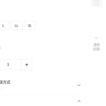
L
LL
3L
清除
表
紀錄
送方式
費