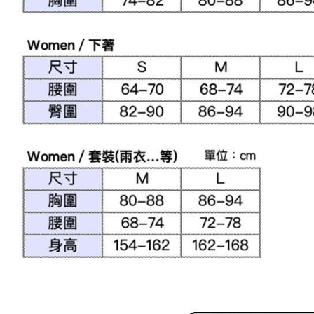
結果請求
離島宅配
５．嚴禁
免運費
形，恩沛
動。