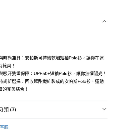
次付款
e
付款
舒適與時尚兼具：安帕斯可持續乾觸短袖Polo衫，讓你在運
持乾爽！
曬與吸汗雙重保障：UPF50+短袖Polo衫，讓你無懼陽光！
分期
環保時尚新選擇：回收聚酯纖維製成的安帕斯Polo衫，運動
你分期使用說明】
續的完美結合！
享後付
由台灣大哥大提供，台灣大哥大用戶可立即使用無須另外申請。
式選擇「大哥付你分期」，訂單成立後會自動跳轉到大哥付的交易
證手機門號後，選擇欲分期的期數、繳款截止日，確認付款後即
FTEE先享後付」】
類 (3)
。
先享後付是「在收到商品之後才付款」的支付方式。 讓您購物簡單
准額度、可分期數及費用金額請依後續交易確認頁面所載為準。
心！
 se
男款 | 短袖球衫
立30分鐘內，如未前往確認交易或遇審核未通過，訂單將自動取
：不需註冊會員、不需綁卡、不需儲值。
客服
「轉專審核」未通過狀況，表示未達大哥付你分期系統評分，恕
：只要手機號碼，簡訊認證，即可結帳。
上衣
短袖POLO / 立領衫
評估內容。
：先確認商品／服務後，再付款。
式說明】