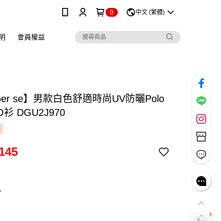
0
中文 (繁體)
明
會員權益
 per se】男款白色舒適時尚UV防曬Polo
衫 DGU2J970
145
色