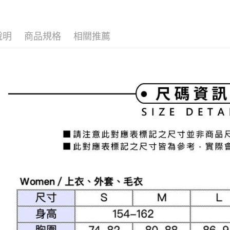
⛳️ and per
全家取貨
1.分期款
【「AFT
醒簡訊。
免運費
１．於結帳
2.透過簡
付」結帳
帳／街口支
說明
商品規格
相關推薦
付款後全
２．訂單
３．收到繳
免運費
【注意事
／ATM／
1.本服務
※ 請注意
萊爾富取
用戶於交
絡購買商品
款買賣價
先享後付
免運費
2.基於同
※ 交易是
資料（包
是否繳費成
付款後萊
用，由本
付客戶支
免運費
3.完整用
【注意事
7-11取貨
１．透過由
交易，需
免運費
求債權轉
２．關於
付款後7-1
https://aft
免運費
３．未成
「AFTE
宅配
任。
４．使用「
免運費
即時審查