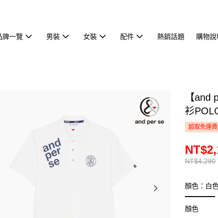
品牌一覽
男裝
女裝
配件
熱銷話題
購物說
【and
衫POLO
超取免運費
NT$2,
NT$4,290
顏色：白
顏色