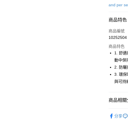
信用卡一
and per s
超商取貨
商品特色
LINE Pay
商品編號
Apple Pay
10252504
商品特色
街口支付
1. 
悠遊付
動中保
2. 防
大哥付你
3. 
相關說明
【大哥付
與可持
AFTEE先
1.本服務
2.付款方
相關說明
流程，驗
【關於「A
商品相關分
ATM付款
完成交易
AFTEE
3.實際核
便利好安
⛳️ and per
4.訂單成
１．簡單
分享
消。如遇
２．便利
運送方式
▶男裝
無法說明
３．安心
【繳款方