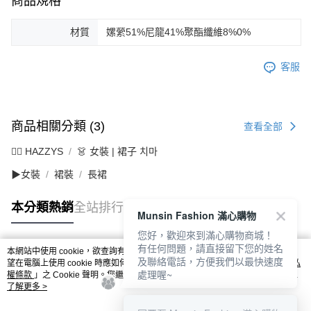
商品規格
材質
嫘縈51%尼龍41%聚酯纖維8%0%
客服
商品相關分類 (3)
查看全部
🐕‍🦺 HAZZYS
👗 女裝 | 裙子 치마
▶女裝
裙裝
長裙
本分類熱銷
全站排行
Munsin Fashion 滿心購物
您好，歡迎來到滿心購物商城！
有任何問題，請直接留下您的姓名
本網站中使用 cookie，欲查詢有關本網站使用 cookie 方式之詳情，及若您不希
及聯絡電話，方便我們以最快速度
熱門標籤
望在電腦上使用 cookie 時應如何變更電腦的 cookie 設定，請參閱本網站「
隱私
處理喔~
權條款
」之 Cookie 聲明。您繼續使用本網站即表示您同意本公司得按本網站使
用條款之 Cookie 聲明使用 cookie。
了解更多 >