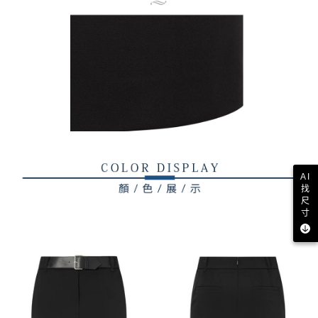
AI
找
尺
寸