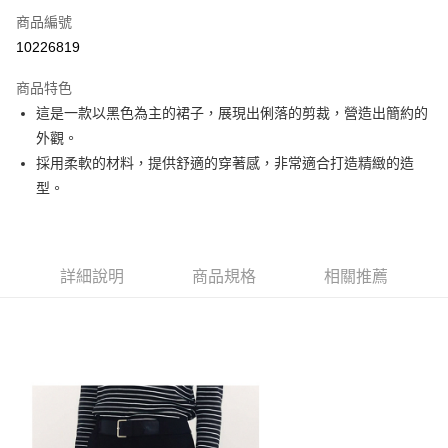
商品編號
Apple Pay
10226819
街口支付
商品特色
悠遊付
這是一款以黑色為主的裙子，展現出俐落的剪裁，營造出簡約的
大哥付你分期
外觀。
相關說明
採用柔軟的材料，提供舒適的穿著感，非常適合打造精緻的造
【大哥付你分期使用說明】
型。
AFTEE先享後付
1.本服務由台灣大哥大提供，台灣大哥大用戶可立即使用無須另外申請。
2.付款方式選擇「大哥付你分期」，訂單成立後會自動跳轉到大哥付的交易
相關說明
流程，驗證手機門號後，選擇欲分期的期數、繳款截止日，確認付款後即完
【關於「AFTEE先享後付」】
成交易。
ATM付款
AFTEE先享後付是「在收到商品之後才付款」的支付方式。 讓您購物簡單
3.實際核准額度、可分期數及費用金額請依後續交易確認頁面所載為準。
詳細說明
商品規格
相關推薦
便利好安心！
4.訂單成立30分鐘內，如未前往確認交易或遇審核未通過，訂單將自動取
１．簡單：不需註冊會員、不需綁卡、不需儲值。
運送方式
消。如遇「轉專審核」未通過狀況，表示未達大哥付你分期系統評分，恕無
２．便利：只要手機號碼，簡訊認證，即可結帳。
法說明評估內容。
３．安心：先確認商品／服務後，再付款。
全家取貨付款
【繳款方式說明】
1.分期款項不併入電信帳單，「大哥付你分期」於每月結算日後寄送繳費提
免運費
【「AFTEE先享後付」結帳流程】
醒簡訊。
１．於結帳方式選擇「AFTEE先享後付」後，將跳轉至「AFTEE先享後付」
2.透過簡訊連結打開帳單後，可選擇「超商條碼／台灣大直營門市／銀行轉
付款後全家取貨
結帳頁面，進行簡訊認證並確認金額後，即可完成結帳。
帳／街口支付／iPASS MONEY」等通路繳費。
２．訂單成立數日內，您將收到繳費通知簡訊。
免運費
３．收到繳費通知簡訊後14天內，點擊此簡訊中的連結，可透過四大超商／