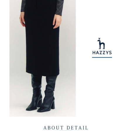
【注意事項】
ATM／網路銀行／等多元方式進行付款，方視為交易完成。
萊爾富取貨付款
1.本服務係由「台灣大哥大股份有限公司」（以下簡稱本公司）所提供，讓
※ 請注意：結帳手續完成當下不需立刻繳費，但若您需要取消訂單，請聯絡
用戶於交易時，得透過本服務購買商品或服務，並由商店將買賣／分期付款
免運費
購買商品的店家。未經商家同意取消之訂單仍視為有效，需透過AFTEE先享
買賣價金債權讓與本公司後，依約使用本公司帳單繳交帳款。
後付繳納相關費用。
2.基於同意付款使用「大哥付你分期」之契約關係目的，商店將以您的個人
付款後萊爾富取貨
※ 交易是否成功請以「AFTEE先享後付 」之結帳頁面顯示為準，若有關於
資料（包含姓名、電話或地址）提供予台灣大哥大進項蒐集、處理及利用，
是否繳費成功／繳費後需取消欲退款等相關疑問，請聯繫「AFTEE先享後付
免運費
由本公司與您本人進行分期帳單所需資料之確認、核對及更正。
客戶支援中心」
https://netprotections.freshdesk.com/support/home
3.完整用戶服務條款，請詳閱以下連結：
https://oppay.tw/userRule
7-11取貨付款
【注意事項】
１．透過由恩沛科技股份有限公司提供之「AFTEE先享後付」服務完成之交
免運費
易，需依本服務之必要範圍內提供個人資料，並將交易相關給付款項請求債
權轉讓予恩沛科技股份有限公司。
付款後7-11取貨
２．關於個人資料處理事宜，請瀏覽以下網址：
免運費
https://aftee.tw/terms/#terms3
３．未成年的使用者請事先徵得法定代理人或監護人之同意方可使用
宅配
「AFTEE先享後付」，若未經同意申辦者引起之損失，本公司不負相關責
任。
免運費
４．使用「AFTEE先享後付」時，將依據個別帳號之用戶狀況，依本公司即
時審查核予不同之上限額度；若仍有額度不足之情形，本公司將視審查結果
離島宅配
請求用戶進行身份認證。
免運費
５．嚴禁一人註冊多個帳號或使用他人資訊註冊。若發現惡意使用之情形，
恩沛科技股份有限公司將有權停止該用戶之使用額度並採取法律行動。