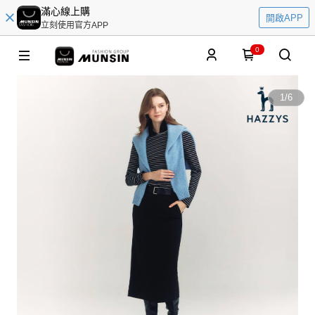
滿心線上購
開啟APP
立刻使用官方APP
0
1
/
6