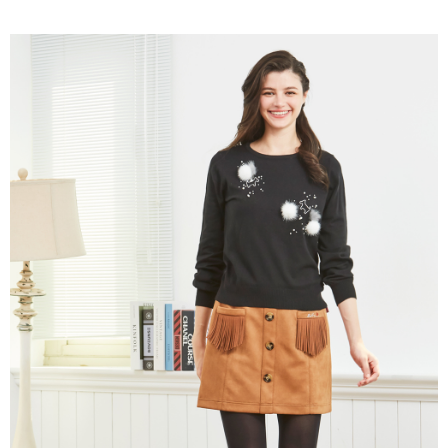
ATM付款
AFTEE先享後付是「在收到商品之後才付款」的支付方式。 讓您購物簡單
3.實際核准額度、可分期數及費用金額請依後續交易確認頁面所載為準。
便利好安心！
4.訂單成立30分鐘內，如未前往確認交易或遇審核未通過，訂單將自動取
１．簡單：不需註冊會員、不需綁卡、不需儲值。
運送方式
消。如遇「轉專審核」未通過狀況，表示未達大哥付你分期系統評分，恕無
２．便利：只要手機號碼，簡訊認證，即可結帳。
法說明評估內容。
３．安心：先確認商品／服務後，再付款。
全家取貨付款
【繳款方式說明】
1.分期款項不併入電信帳單，「大哥付你分期」於每月結算日後寄送繳費提
免運費
【「AFTEE先享後付」結帳流程】
醒簡訊。
１．於結帳方式選擇「AFTEE先享後付」後，將跳轉至「AFTEE先享後付」
2.透過簡訊連結打開帳單後，可選擇「超商條碼／台灣大直營門市／銀行轉
付款後全家取貨
結帳頁面，進行簡訊認證並確認金額後，即可完成結帳。
帳／街口支付／iPASS MONEY」等通路繳費。
２．訂單成立數日內，您將收到繳費通知簡訊。
免運費
３．收到繳費通知簡訊後14天內，點擊此簡訊中的連結，可透過四大超商／
【注意事項】
ATM／網路銀行／等多元方式進行付款，方視為交易完成。
萊爾富取貨付款
1.本服務係由「台灣大哥大股份有限公司」（以下簡稱本公司）所提供，讓
※ 請注意：結帳手續完成當下不需立刻繳費，但若您需要取消訂單，請聯絡
用戶於交易時，得透過本服務購買商品或服務，並由商店將買賣／分期付款
免運費
購買商品的店家。未經商家同意取消之訂單仍視為有效，需透過AFTEE先享
買賣價金債權讓與本公司後，依約使用本公司帳單繳交帳款。
後付繳納相關費用。
2.基於同意付款使用「大哥付你分期」之契約關係目的，商店將以您的個人
付款後萊爾富取貨
※ 交易是否成功請以「AFTEE先享後付 」之結帳頁面顯示為準，若有關於
資料（包含姓名、電話或地址）提供予台灣大哥大進項蒐集、處理及利用，
是否繳費成功／繳費後需取消欲退款等相關疑問，請聯繫「AFTEE先享後付
免運費
由本公司與您本人進行分期帳單所需資料之確認、核對及更正。
客戶支援中心」
https://netprotections.freshdesk.com/support/home
3.完整用戶服務條款，請詳閱以下連結：
https://oppay.tw/userRule
7-11取貨付款
【注意事項】
１．透過由恩沛科技股份有限公司提供之「AFTEE先享後付」服務完成之交
免運費
易，需依本服務之必要範圍內提供個人資料，並將交易相關給付款項請求債
權轉讓予恩沛科技股份有限公司。
付款後7-11取貨
２．關於個人資料處理事宜，請瀏覽以下網址：
免運費
https://aftee.tw/terms/#terms3