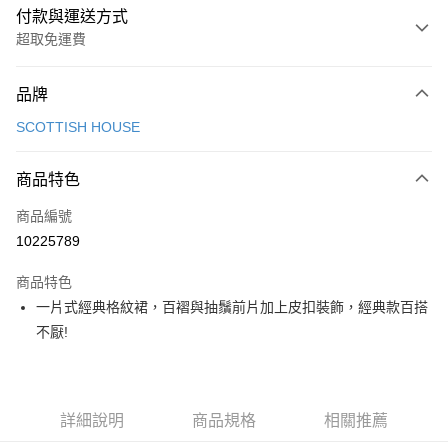
付款與運送方式
超取免運費
付款方式
品牌
信用卡一次付款
SCOTTISH HOUSE
超商取貨付款
商品特色
LINE Pay
商品編號
Apple Pay
10225789
街口支付
商品特色
悠遊付
一片式經典格紋裙，百褶與抽鬚前片加上皮扣裝飾，經典款百搭
大哥付你分期
不厭!
相關說明
【大哥付你分期使用說明】
AFTEE先享後付
1.本服務由台灣大哥大提供，台灣大哥大用戶可立即使用無須另外申請。
2.付款方式選擇「大哥付你分期」，訂單成立後會自動跳轉到大哥付的交易
相關說明
詳細說明
商品規格
相關推薦
流程，驗證手機門號後，選擇欲分期的期數、繳款截止日，確認付款後即完
【關於「AFTEE先享後付」】
成交易。