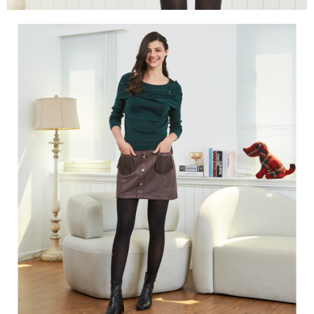
３．未成年的使用者請事先徵得法定代理人或監護人之同意方可使用
宅配
「AFTEE先享後付」，若未經同意申辦者引起之損失，本公司不負相關責
任。
免運費
４．使用「AFTEE先享後付」時，將依據個別帳號之用戶狀況，依本公司即
時審查核予不同之上限額度；若仍有額度不足之情形，本公司將視審查結果
離島宅配
請求用戶進行身份認證。
免運費
５．嚴禁一人註冊多個帳號或使用他人資訊註冊。若發現惡意使用之情形，
恩沛科技股份有限公司將有權停止該用戶之使用額度並採取法律行動。