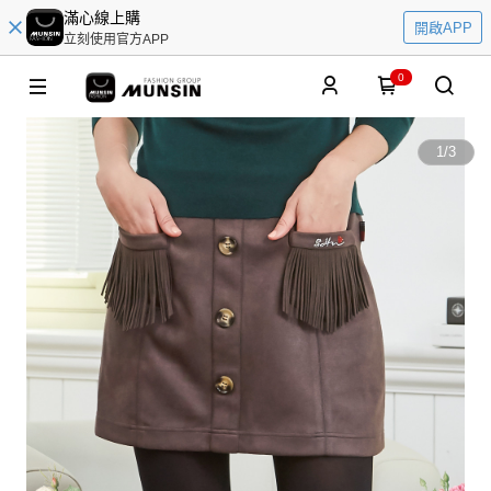
滿心線上購
開啟APP
立刻使用官方APP
0
1
/
3