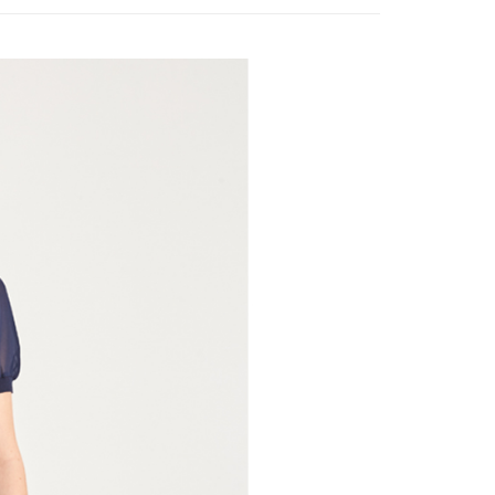
付款
項不併入電信帳單，「大哥付你分期」於每月結算日後寄送繳費提
EE先享後付」結帳流程】
方式選擇「AFTEE先享後付」後，將跳轉至「AFTEE先享後
訊連結打開帳單後，可選擇「超商條碼／台灣大直營門市／銀行轉
頁面，進行簡訊認證並確認金額後，即可完成結帳。
付／iPASS MONEY」等通路繳費。
家取貨
成立數日內，您將收到繳費通知簡訊。
費通知簡訊後14天內，點擊此簡訊中的連結，可透過四大超商
項】
網路銀行／等多元方式進行付款，方視為交易完成。
係由「台灣大哥大股份有限公司」（以下簡稱本公司）所提供，讓
：結帳手續完成當下不需立刻繳費，但若您需要取消訂單，請聯
貨付款
易時，得透過本服務購買商品或服務，並由商店將買賣／分期付
的店家。未經商家同意取消之訂單仍視為有效，需透過AFTEE
金債權讓與本公司後，依約使用本公司帳單繳交帳款。
繳納相關費用。
意付款使用「大哥付你分期」之契約關係目的，商店將以您的個人
否成功請以「AFTEE先享後付 」之結帳頁面顯示為準，若有關於
含姓名、電話或地址）提供予台灣大哥大進項蒐集、處理及利
功／繳費後需取消欲退款等相關疑問，請聯繫「AFTEE先享後
爾富取貨
公司與您本人進行分期帳單所需資料之確認、核對及更正。
援中心」
https://netprotections.freshdesk.com/support/home
戶服務條款，請詳閱以下連結：
https://oppay.tw/userRule
項】
付款
恩沛科技股份有限公司提供之「AFTEE先享後付」服務完成之
依本服務之必要範圍內提供個人資料，並將交易相關給付款項請
讓予恩沛科技股份有限公司。
個人資料處理事宜，請瀏覽以下網址：
1取貨
ee.tw/terms/#terms3
年的使用者請事先徵得法定代理人或監護人之同意方可使用
E先享後付」，若未經同意申辦者引起之損失，本公司不負相關責
AFTEE先享後付」時，將依據個別帳號之用戶狀況，依本公司
核予不同之上限額度；若仍有額度不足之情形，本公司將視審查
用戶進行身份認證。