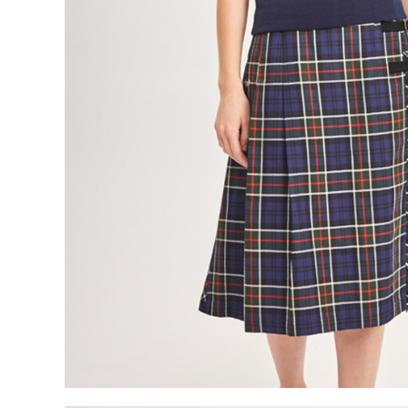
離島宅配
５．嚴禁
免運費
形，恩沛
動。