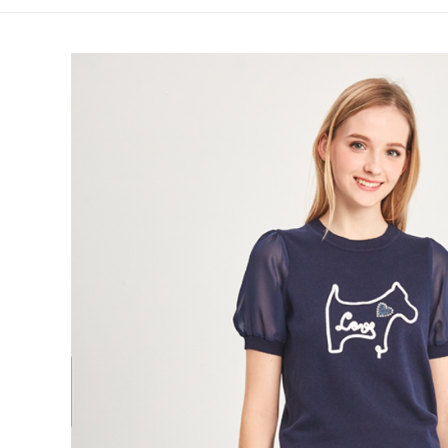
全家取貨
1.分期款
【「AFT
醒簡訊。
免運費
１．於結帳
2.透過簡
付」結帳
帳／街口支
付款後全
２．訂單
３．收到繳
免運費
【注意事
／ATM／
1.本服務
※ 請注意
萊爾富取
用戶於交
絡購買商品
款買賣價
先享後付
免運費
2.基於同
※ 交易是
資料（包
是否繳費成
付款後萊
用，由本
付客戶支
免運費
3.完整用
【注意事
7-11取貨
１．透過由
交易，需
免運費
求債權轉
２．關於
付款後7-1
https://aft
免運費
３．未成
「AFTE
宅配
任。
４．使用「
免運費
即時審查
結果請求