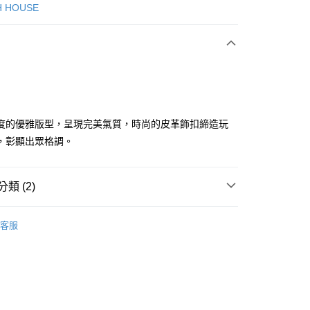
次付款
H HOUSE
付款
度的優雅版型，呈現完美氣質，時尚的皮革飾扣締造玩
，彰顯出眾格調。
分期
類 (2)
你分期使用說明】
享後付
由台灣大哥大提供，台灣大哥大用戶可立即使用無須另外申請。
ISH HOUSE
🔥 OUTLET特惠專區
式選擇「大哥付你分期」，訂單成立後會自動跳轉到大哥付的交易
客服
證手機門號後，選擇欲分期的期數、繳款截止日，確認付款後即
FTEE先享後付」】
選｜精選3折起
🏵️SCOTTISH HOUSE｜專區3折起
。
先享後付是「在收到商品之後才付款」的支付方式。 讓您購物簡單
准額度、可分期數及費用金額請依後續交易確認頁面所載為準。
心！
立30分鐘內，如未前往確認交易或遇審核未通過，訂單將自動取
：不需註冊會員、不需綁卡、不需儲值。
「轉專審核」未通過狀況，表示未達大哥付你分期系統評分，恕
：只要手機號碼，簡訊認證，即可結帳。
評估內容。
：先確認商品／服務後，再付款。
式說明】