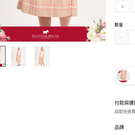
S
數量
付款與運
超取免運
付款方式
品牌