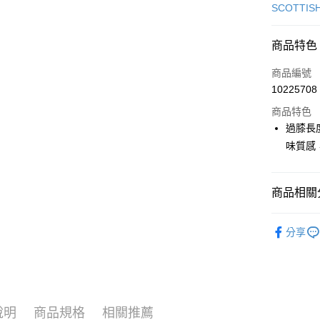
信用卡一
SCOTTIS
超商取貨
商品特色
LINE Pay
商品編號
Apple Pay
10225708
商品特色
街口支付
過膝長
悠遊付
味質感
大哥付你
相關說明
商品相關分
【大哥付
AFTEE先
1.本服務
🎀 SCOTT
2.付款方
相關說明
分享
流程，驗
【關於「A
📍本月精
ATM付款
完成交易
AFTEE
3.實際核
便利好安
4.訂單成
１．簡單
消。如遇
２．便利
運送方式
無法說明
３．安心
說明
商品規格
相關推薦
【繳款方