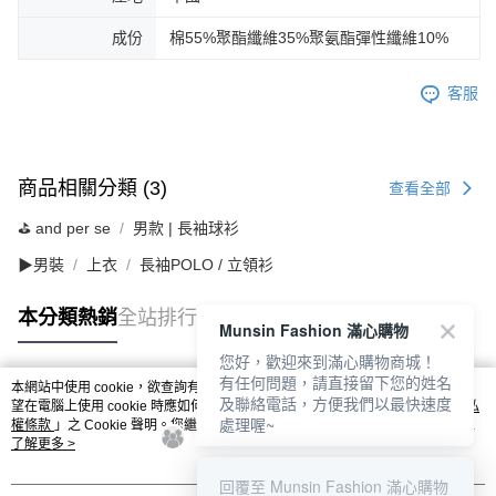
成份
棉55%聚酯纖維35%聚氨酯彈性纖維10%
客服
商品相關分類 (3)
查看全部
⛳️ and per se
男款 | 長袖球衫
▶男裝
上衣
長袖POLO / 立領衫
本分類熱銷
全站排行
Munsin Fashion 滿心購物
您好，歡迎來到滿心購物商城！
有任何問題，請直接留下您的姓名
本網站中使用 cookie，欲查詢有關本網站使用 cookie 方式之詳情，及若您不希
及聯絡電話，方便我們以最快速度
熱門標籤
望在電腦上使用 cookie 時應如何變更電腦的 cookie 設定，請參閱本網站「
隱私
處理喔~
權條款
」之 Cookie 聲明。您繼續使用本網站即表示您同意本公司得按本網站使
用條款之 Cookie 聲明使用 cookie。
了解更多 >
回覆至 Munsin Fashion 滿心購物