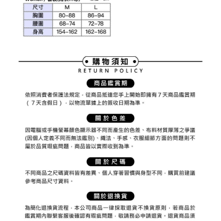
權轉讓予恩沛科技股份有限公司。
付款後7-11取貨
２．關於個人資料處理事宜，請瀏覽以下網址：
免運費
https://aftee.tw/terms/#terms3
３．未成年的使用者請事先徵得法定代理人或監護人之同意方可使用
宅配
「AFTEE先享後付」，若未經同意申辦者引起之損失，本公司不負相關責
任。
免運費
４．使用「AFTEE先享後付」時，將依據個別帳號之用戶狀況，依本公司即
時審查核予不同之上限額度；若仍有額度不足之情形，本公司將視審查結果
離島宅配
請求用戶進行身份認證。
免運費
５．嚴禁一人註冊多個帳號或使用他人資訊註冊。若發現惡意使用之情形，
恩沛科技股份有限公司將有權停止該用戶之使用額度並採取法律行動。