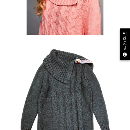
AI
找
尺
寸