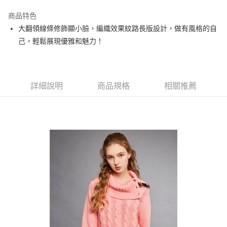
街口支付
商品特色
悠遊付
大翻領線條修飾顯小臉，編織效果紋路長版設計，做有風格的自
大哥付你分期
己，輕鬆展現優雅和魅力！
相關說明
【大哥付你分期使用說明】
AFTEE先享後付
1.本服務由台灣大哥大提供，台灣大哥大用戶可立即使用無須另外申請。
2.付款方式選擇「大哥付你分期」，訂單成立後會自動跳轉到大哥付的交易
相關說明
詳細說明
商品規格
相關推薦
流程，驗證手機門號後，選擇欲分期的期數、繳款截止日，確認付款後即完
【關於「AFTEE先享後付」】
成交易。
ATM付款
AFTEE先享後付是「在收到商品之後才付款」的支付方式。 讓您購物簡單
3.實際核准額度、可分期數及費用金額請依後續交易確認頁面所載為準。
便利好安心！
4.訂單成立30分鐘內，如未前往確認交易或遇審核未通過，訂單將自動取
１．簡單：不需註冊會員、不需綁卡、不需儲值。
運送方式
消。如遇「轉專審核」未通過狀況，表示未達大哥付你分期系統評分，恕無
２．便利：只要手機號碼，簡訊認證，即可結帳。
法說明評估內容。
３．安心：先確認商品／服務後，再付款。
全家取貨付款
【繳款方式說明】
1.分期款項不併入電信帳單，「大哥付你分期」於每月結算日後寄送繳費提
免運費
【「AFTEE先享後付」結帳流程】
醒簡訊。
１．於結帳方式選擇「AFTEE先享後付」後，將跳轉至「AFTEE先享後付」
2.透過簡訊連結打開帳單後，可選擇「超商條碼／台灣大直營門市／銀行轉
付款後全家取貨
結帳頁面，進行簡訊認證並確認金額後，即可完成結帳。
帳／街口支付／iPASS MONEY」等通路繳費。
２．訂單成立數日內，您將收到繳費通知簡訊。
免運費
３．收到繳費通知簡訊後14天內，點擊此簡訊中的連結，可透過四大超商／
【注意事項】
ATM／網路銀行／等多元方式進行付款，方視為交易完成。
萊爾富取貨付款
1.本服務係由「台灣大哥大股份有限公司」（以下簡稱本公司）所提供，讓
※ 請注意：結帳手續完成當下不需立刻繳費，但若您需要取消訂單，請聯絡
用戶於交易時，得透過本服務購買商品或服務，並由商店將買賣／分期付款
免運費
購買商品的店家。未經商家同意取消之訂單仍視為有效，需透過AFTEE先享