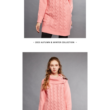
買賣價金債權讓與本公司後，依約使用本公司帳單繳交帳款。
後付繳納相關費用。
2.基於同意付款使用「大哥付你分期」之契約關係目的，商店將以您的個人
付款後萊爾富取貨
※ 交易是否成功請以「AFTEE先享後付 」之結帳頁面顯示為準，若有關於
資料（包含姓名、電話或地址）提供予台灣大哥大進項蒐集、處理及利用，
是否繳費成功／繳費後需取消欲退款等相關疑問，請聯繫「AFTEE先享後付
免運費
由本公司與您本人進行分期帳單所需資料之確認、核對及更正。
客戶支援中心」
https://netprotections.freshdesk.com/support/home
3.完整用戶服務條款，請詳閱以下連結：
https://oppay.tw/userRule
7-11取貨付款
【注意事項】
１．透過由恩沛科技股份有限公司提供之「AFTEE先享後付」服務完成之交
免運費
易，需依本服務之必要範圍內提供個人資料，並將交易相關給付款項請求債
權轉讓予恩沛科技股份有限公司。
付款後7-11取貨
２．關於個人資料處理事宜，請瀏覽以下網址：
免運費
https://aftee.tw/terms/#terms3
３．未成年的使用者請事先徵得法定代理人或監護人之同意方可使用
宅配
「AFTEE先享後付」，若未經同意申辦者引起之損失，本公司不負相關責
任。
免運費
４．使用「AFTEE先享後付」時，將依據個別帳號之用戶狀況，依本公司即
時審查核予不同之上限額度；若仍有額度不足之情形，本公司將視審查結果
離島宅配
請求用戶進行身份認證。
免運費
５．嚴禁一人註冊多個帳號或使用他人資訊註冊。若發現惡意使用之情形，
恩沛科技股份有限公司將有權停止該用戶之使用額度並採取法律行動。