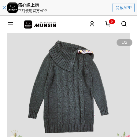
滿心線上購
開啟APP
立刻使用官方APP
0
1
/
2