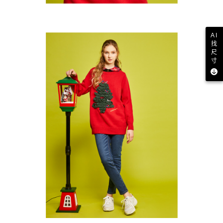
AI
找
尺
寸