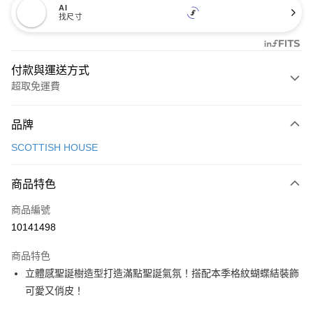
AI
找尺寸
付款與運送方式
超取免運費
付款方式
品牌
信用卡一次付款
SCOTTISH HOUSE
超商取貨付款
商品特色
LINE Pay
商品編號
Apple Pay
10141498
街口支付
商品特色
悠遊付
立體感聖誕樹造型打造滿點聖誕氣氛！搭配本季格紋蝴蝶結裝飾
大哥付你分期
可愛又俏皮！
相關說明