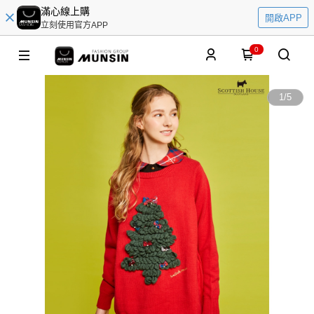
滿心線上購
開啟APP
立刻使用官方APP
0
1
/
5