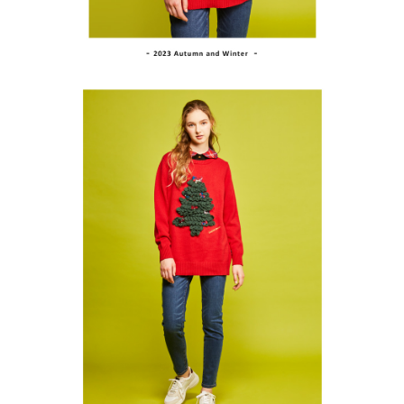
１．透過由恩沛科技股份有限公司提供之「AFTEE先享後付」服務完成之交
免運費
易，需依本服務之必要範圍內提供個人資料，並將交易相關給付款項請求債
權轉讓予恩沛科技股份有限公司。
付款後7-11取貨
２．關於個人資料處理事宜，請瀏覽以下網址：
免運費
https://aftee.tw/terms/#terms3
３．未成年的使用者請事先徵得法定代理人或監護人之同意方可使用
宅配
「AFTEE先享後付」，若未經同意申辦者引起之損失，本公司不負相關責
任。
免運費
４．使用「AFTEE先享後付」時，將依據個別帳號之用戶狀況，依本公司即
時審查核予不同之上限額度；若仍有額度不足之情形，本公司將視審查結果
離島宅配
請求用戶進行身份認證。
免運費
５．嚴禁一人註冊多個帳號或使用他人資訊註冊。若發現惡意使用之情形，
恩沛科技股份有限公司將有權停止該用戶之使用額度並採取法律行動。