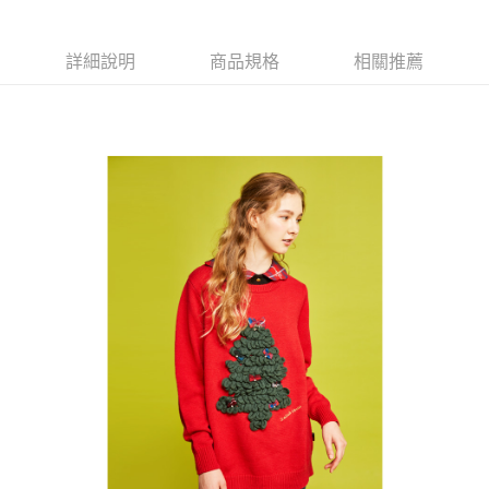
【大哥付你分期使用說明】
AFTEE先享後付
1.本服務由台灣大哥大提供，台灣大哥大用戶可立即使用無須另外申請。
2.付款方式選擇「大哥付你分期」，訂單成立後會自動跳轉到大哥付的交易
相關說明
詳細說明
商品規格
相關推薦
流程，驗證手機門號後，選擇欲分期的期數、繳款截止日，確認付款後即完
【關於「AFTEE先享後付」】
成交易。
ATM付款
AFTEE先享後付是「在收到商品之後才付款」的支付方式。 讓您購物簡單
3.實際核准額度、可分期數及費用金額請依後續交易確認頁面所載為準。
便利好安心！
4.訂單成立30分鐘內，如未前往確認交易或遇審核未通過，訂單將自動取
１．簡單：不需註冊會員、不需綁卡、不需儲值。
運送方式
消。如遇「轉專審核」未通過狀況，表示未達大哥付你分期系統評分，恕無
２．便利：只要手機號碼，簡訊認證，即可結帳。
法說明評估內容。
３．安心：先確認商品／服務後，再付款。
全家取貨付款
【繳款方式說明】
1.分期款項不併入電信帳單，「大哥付你分期」於每月結算日後寄送繳費提
免運費
【「AFTEE先享後付」結帳流程】
醒簡訊。
１．於結帳方式選擇「AFTEE先享後付」後，將跳轉至「AFTEE先享後付」
2.透過簡訊連結打開帳單後，可選擇「超商條碼／台灣大直營門市／銀行轉
付款後全家取貨
結帳頁面，進行簡訊認證並確認金額後，即可完成結帳。
帳／街口支付／iPASS MONEY」等通路繳費。
２．訂單成立數日內，您將收到繳費通知簡訊。
免運費
３．收到繳費通知簡訊後14天內，點擊此簡訊中的連結，可透過四大超商／
【注意事項】
ATM／網路銀行／等多元方式進行付款，方視為交易完成。
萊爾富取貨付款
1.本服務係由「台灣大哥大股份有限公司」（以下簡稱本公司）所提供，讓
※ 請注意：結帳手續完成當下不需立刻繳費，但若您需要取消訂單，請聯絡
用戶於交易時，得透過本服務購買商品或服務，並由商店將買賣／分期付款
免運費
購買商品的店家。未經商家同意取消之訂單仍視為有效，需透過AFTEE先享
買賣價金債權讓與本公司後，依約使用本公司帳單繳交帳款。
後付繳納相關費用。
2.基於同意付款使用「大哥付你分期」之契約關係目的，商店將以您的個人
付款後萊爾富取貨
※ 交易是否成功請以「AFTEE先享後付 」之結帳頁面顯示為準，若有關於
資料（包含姓名、電話或地址）提供予台灣大哥大進項蒐集、處理及利用，
是否繳費成功／繳費後需取消欲退款等相關疑問，請聯繫「AFTEE先享後付
免運費
由本公司與您本人進行分期帳單所需資料之確認、核對及更正。
客戶支援中心」
https://netprotections.freshdesk.com/support/home
3.完整用戶服務條款，請詳閱以下連結：
https://oppay.tw/userRule
7-11取貨付款
【注意事項】