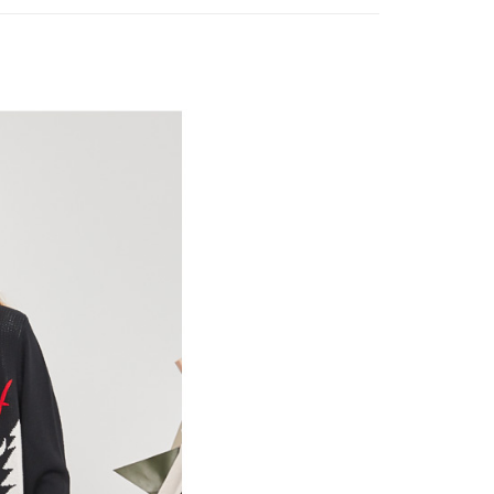
付款
項不併入電信帳單，「大哥付你分期」於每月結算日後寄送繳費提
EE先享後付」結帳流程】
方式選擇「AFTEE先享後付」後，將跳轉至「AFTEE先享後
訊連結打開帳單後，可選擇「超商條碼／台灣大直營門市／銀行轉
頁面，進行簡訊認證並確認金額後，即可完成結帳。
付／iPASS MONEY」等通路繳費。
家取貨
成立數日內，您將收到繳費通知簡訊。
費通知簡訊後14天內，點擊此簡訊中的連結，可透過四大超商
項】
網路銀行／等多元方式進行付款，方視為交易完成。
係由「台灣大哥大股份有限公司」（以下簡稱本公司）所提供，讓
：結帳手續完成當下不需立刻繳費，但若您需要取消訂單，請聯
貨付款
易時，得透過本服務購買商品或服務，並由商店將買賣／分期付
的店家。未經商家同意取消之訂單仍視為有效，需透過AFTEE
金債權讓與本公司後，依約使用本公司帳單繳交帳款。
繳納相關費用。
意付款使用「大哥付你分期」之契約關係目的，商店將以您的個人
否成功請以「AFTEE先享後付 」之結帳頁面顯示為準，若有關於
含姓名、電話或地址）提供予台灣大哥大進項蒐集、處理及利
功／繳費後需取消欲退款等相關疑問，請聯繫「AFTEE先享後
爾富取貨
公司與您本人進行分期帳單所需資料之確認、核對及更正。
援中心」
https://netprotections.freshdesk.com/support/home
戶服務條款，請詳閱以下連結：
https://oppay.tw/userRule
項】
付款
恩沛科技股份有限公司提供之「AFTEE先享後付」服務完成之
依本服務之必要範圍內提供個人資料，並將交易相關給付款項請
讓予恩沛科技股份有限公司。
個人資料處理事宜，請瀏覽以下網址：
1取貨
ee.tw/terms/#terms3
年的使用者請事先徵得法定代理人或監護人之同意方可使用
E先享後付」，若未經同意申辦者引起之損失，本公司不負相關責
AFTEE先享後付」時，將依據個別帳號之用戶狀況，依本公司
核予不同之上限額度；若仍有額度不足之情形，本公司將視審查
用戶進行身份認證。