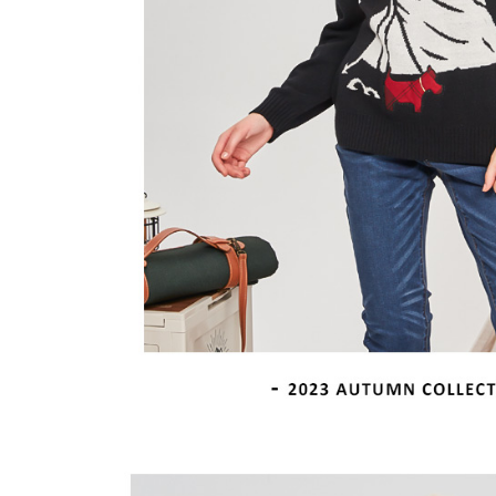
離島宅配
５．嚴禁
免運費
形，恩沛
動。