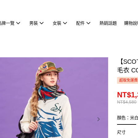
品牌一覽
男裝
女裝
配件
熱銷話題
購物說
【SCO
毛衣 CG
超取免運費
NT$1,
NT$4,580
顏色：米
尺寸