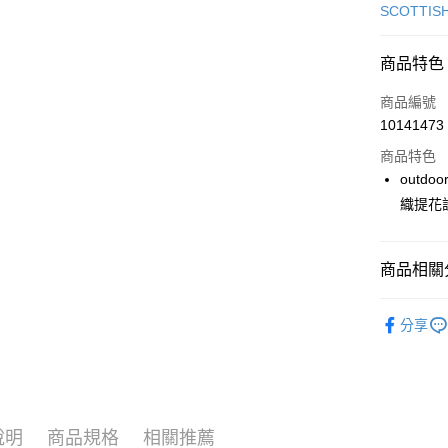
信用卡一
SCOTTIS
超商取貨
商品特色
LINE Pay
商品編號
Apple Pay
10141473
商品特色
街口支付
out
悠遊付
織提花
大哥付你
相關說明
商品相關分
【大哥付
AFTEE先
1.本服務
🎀 SCOTT
2.付款方
相關說明
分享
流程，驗
【關於「A
📍本月精
ATM付款
完成交易
AFTEE
3.實際核
便利好安
4.訂單成
１．簡單
消。如遇
２．便利
運送方式
無法說明
３．安心
說明
商品規格
相關推薦
【繳款方