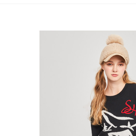
全家取貨
1.分期款
【「AFT
醒簡訊。
免運費
１．於結帳
2.透過簡
付」結帳
帳／街口支
付款後全
２．訂單
３．收到繳
免運費
【注意事
／ATM／
1.本服務
※ 請注意
萊爾富取
用戶於交
絡購買商品
款買賣價
先享後付
免運費
2.基於同
※ 交易是
資料（包
是否繳費成
付款後萊
用，由本
付客戶支
免運費
3.完整用
【注意事
7-11取貨
１．透過由
交易，需
免運費
求債權轉
２．關於
付款後7-1
https://aft
免運費
３．未成
「AFTE
宅配
任。
４．使用「
免運費
即時審查
結果請求