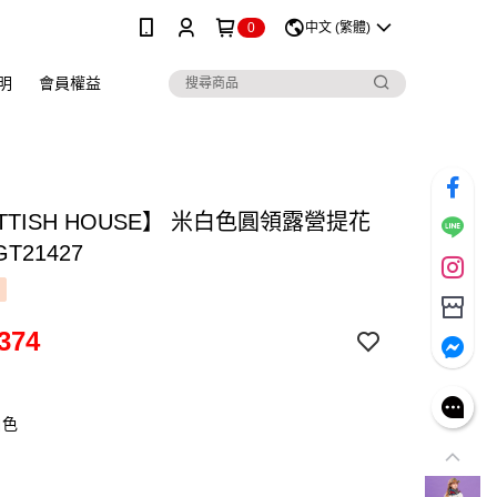
0
中文 (繁體)
明
會員權益
TTISH HOUSE】 米白色圓領露營提花
T21427
374
白色