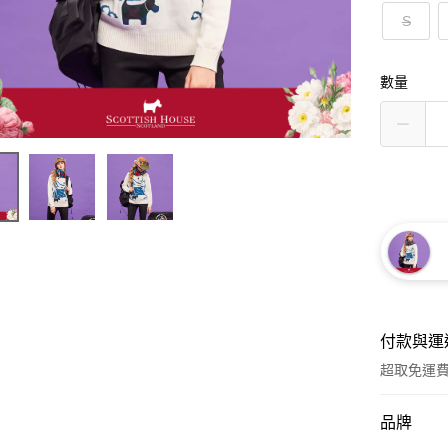
S
數量
付款與運
超取免運
付款方式
品牌