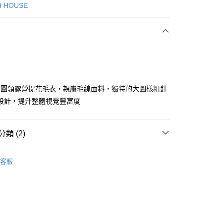
次付款
H HOUSE
付款
door圓領露營提花毛衣，親膚毛線面料，獨特的大圖樣粗針
設計，提升整體視覺豐富度
分期
類 (2)
你分期使用說明】
享後付
由台灣大哥大提供，台灣大哥大用戶可立即使用無須另外申請。
ISH HOUSE
🔥 OUTLET特惠專區
式選擇「大哥付你分期」，訂單成立後會自動跳轉到大哥付的交易
客服
證手機門號後，選擇欲分期的期數、繳款截止日，確認付款後即
FTEE先享後付」】
選｜精選3折起
🏵️SCOTTISH HOUSE｜專區3折起
。
先享後付是「在收到商品之後才付款」的支付方式。 讓您購物簡單
准額度、可分期數及費用金額請依後續交易確認頁面所載為準。
心！
立30分鐘內，如未前往確認交易或遇審核未通過，訂單將自動取
：不需註冊會員、不需綁卡、不需儲值。
「轉專審核」未通過狀況，表示未達大哥付你分期系統評分，恕
：只要手機號碼，簡訊認證，即可結帳。
評估內容。
：先確認商品／服務後，再付款。
式說明】