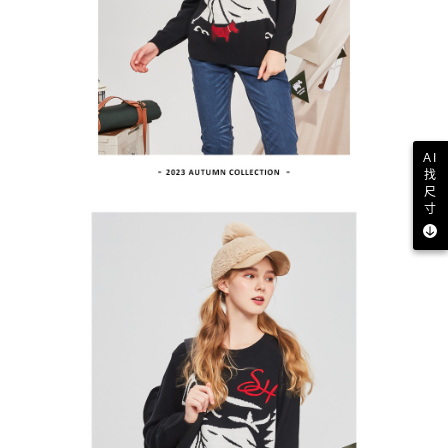
買賣價金債權讓與本公司後，依約使用本公司帳單繳交帳款。
後付繳納相關費用。
2.基於同意付款使用「大哥付你分期」之契約關係目的，商店將以您的個人
付款後萊爾富取貨
※ 交易是否成功請以「AFTEE先享後付 」之結帳頁面顯示為準，若有關於
資料（包含姓名、電話或地址）提供予台灣大哥大進項蒐集、處理及利用，
是否繳費成功／繳費後需取消欲退款等相關疑問，請聯繫「AFTEE先享後付
免運費
由本公司與您本人進行分期帳單所需資料之確認、核對及更正。
客戶支援中心」
https://netprotections.freshdesk.com/support/home
3.完整用戶服務條款，請詳閱以下連結：
https://oppay.tw/userRule
7-11取貨付款
【注意事項】
１．透過由恩沛科技股份有限公司提供之「AFTEE先享後付」服務完成之交
免運費
易，需依本服務之必要範圍內提供個人資料，並將交易相關給付款項請求債
權轉讓予恩沛科技股份有限公司。
付款後7-11取貨
AI
２．關於個人資料處理事宜，請瀏覽以下網址：
找
免運費
https://aftee.tw/terms/#terms3
尺
３．未成年的使用者請事先徵得法定代理人或監護人之同意方可使用
寸
宅配
「AFTEE先享後付」，若未經同意申辦者引起之損失，本公司不負相關責
任。
免運費
４．使用「AFTEE先享後付」時，將依據個別帳號之用戶狀況，依本公司即
時審查核予不同之上限額度；若仍有額度不足之情形，本公司將視審查結果
離島宅配
請求用戶進行身份認證。
免運費
５．嚴禁一人註冊多個帳號或使用他人資訊註冊。若發現惡意使用之情形，
恩沛科技股份有限公司將有權停止該用戶之使用額度並採取法律行動。