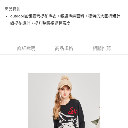
街口支付
商品特色
悠遊付
outdoor圓領露營提花毛衣，親膚毛線面料，獨特的大圖樣粗針
大哥付你分期
織提花設計，提升整體視覺豐富度
相關說明
【大哥付你分期使用說明】
AFTEE先享後付
1.本服務由台灣大哥大提供，台灣大哥大用戶可立即使用無須另外申請。
2.付款方式選擇「大哥付你分期」，訂單成立後會自動跳轉到大哥付的交易
相關說明
詳細說明
商品規格
相關推薦
流程，驗證手機門號後，選擇欲分期的期數、繳款截止日，確認付款後即完
【關於「AFTEE先享後付」】
成交易。
ATM付款
AFTEE先享後付是「在收到商品之後才付款」的支付方式。 讓您購物簡單
3.實際核准額度、可分期數及費用金額請依後續交易確認頁面所載為準。
便利好安心！
4.訂單成立30分鐘內，如未前往確認交易或遇審核未通過，訂單將自動取
１．簡單：不需註冊會員、不需綁卡、不需儲值。
運送方式
消。如遇「轉專審核」未通過狀況，表示未達大哥付你分期系統評分，恕無
２．便利：只要手機號碼，簡訊認證，即可結帳。
法說明評估內容。
３．安心：先確認商品／服務後，再付款。
全家取貨付款
【繳款方式說明】
1.分期款項不併入電信帳單，「大哥付你分期」於每月結算日後寄送繳費提
免運費
【「AFTEE先享後付」結帳流程】
醒簡訊。
１．於結帳方式選擇「AFTEE先享後付」後，將跳轉至「AFTEE先享後付」
2.透過簡訊連結打開帳單後，可選擇「超商條碼／台灣大直營門市／銀行轉
付款後全家取貨
結帳頁面，進行簡訊認證並確認金額後，即可完成結帳。
帳／街口支付／iPASS MONEY」等通路繳費。
２．訂單成立數日內，您將收到繳費通知簡訊。
免運費
３．收到繳費通知簡訊後14天內，點擊此簡訊中的連結，可透過四大超商／
【注意事項】
ATM／網路銀行／等多元方式進行付款，方視為交易完成。
萊爾富取貨付款
1.本服務係由「台灣大哥大股份有限公司」（以下簡稱本公司）所提供，讓
※ 請注意：結帳手續完成當下不需立刻繳費，但若您需要取消訂單，請聯絡
用戶於交易時，得透過本服務購買商品或服務，並由商店將買賣／分期付款
免運費
購買商品的店家。未經商家同意取消之訂單仍視為有效，需透過AFTEE先享