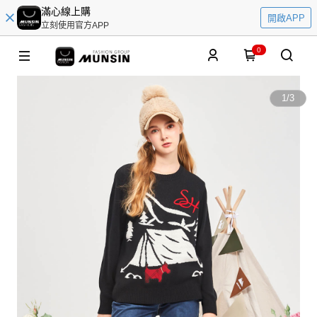
滿心線上購
開啟APP
立刻使用官方APP
0
1
/
3