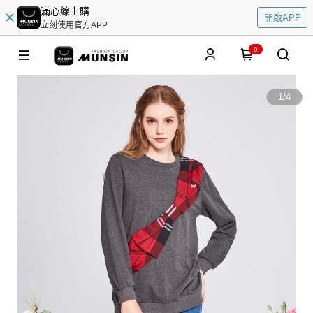
滿心線上購
開啟APP
立刻使用官方APP
0
1
/
4