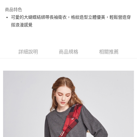
街口支付
商品特色
悠遊付
可愛的大蝴蝶結綁帶長袖衛衣，格紋造型立體優美，輕鬆營造穿
大哥付你分期
搭浪漫感覺
相關說明
【大哥付你分期使用說明】
AFTEE先享後付
1.本服務由台灣大哥大提供，台灣大哥大用戶可立即使用無須另外申請。
2.付款方式選擇「大哥付你分期」，訂單成立後會自動跳轉到大哥付的交易
相關說明
詳細說明
商品規格
相關推薦
流程，驗證手機門號後，選擇欲分期的期數、繳款截止日，確認付款後即完
【關於「AFTEE先享後付」】
成交易。
ATM付款
AFTEE先享後付是「在收到商品之後才付款」的支付方式。 讓您購物簡單
3.實際核准額度、可分期數及費用金額請依後續交易確認頁面所載為準。
便利好安心！
4.訂單成立30分鐘內，如未前往確認交易或遇審核未通過，訂單將自動取
１．簡單：不需註冊會員、不需綁卡、不需儲值。
運送方式
消。如遇「轉專審核」未通過狀況，表示未達大哥付你分期系統評分，恕無
２．便利：只要手機號碼，簡訊認證，即可結帳。
法說明評估內容。
３．安心：先確認商品／服務後，再付款。
全家取貨付款
【繳款方式說明】
1.分期款項不併入電信帳單，「大哥付你分期」於每月結算日後寄送繳費提
每筆NT$80，滿NT$2,000(含以上)免運費
【「AFTEE先享後付」結帳流程】
醒簡訊。
１．於結帳方式選擇「AFTEE先享後付」後，將跳轉至「AFTEE先享後付」
2.透過簡訊連結打開帳單後，可選擇「超商條碼／台灣大直營門市／銀行轉
付款後全家取貨
結帳頁面，進行簡訊認證並確認金額後，即可完成結帳。
帳／街口支付／iPASS MONEY」等通路繳費。
２．訂單成立數日內，您將收到繳費通知簡訊。
每筆NT$80，滿NT$2,000(含以上)免運費
３．收到繳費通知簡訊後14天內，點擊此簡訊中的連結，可透過四大超商／
【注意事項】
ATM／網路銀行／等多元方式進行付款，方視為交易完成。
萊爾富取貨付款
1.本服務係由「台灣大哥大股份有限公司」（以下簡稱本公司）所提供，讓
※ 請注意：結帳手續完成當下不需立刻繳費，但若您需要取消訂單，請聯絡
用戶於交易時，得透過本服務購買商品或服務，並由商店將買賣／分期付款
每筆NT$80，滿NT$2,000(含以上)免運費
購買商品的店家。未經商家同意取消之訂單仍視為有效，需透過AFTEE先享