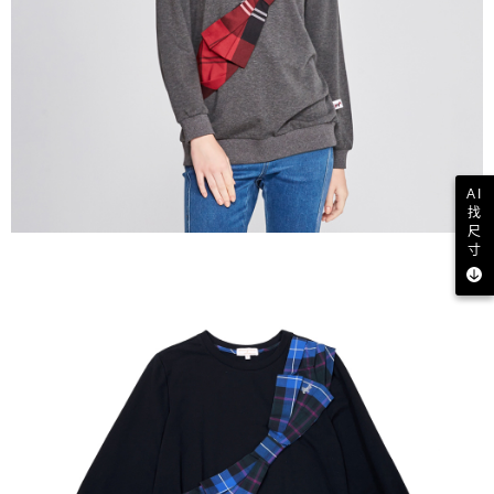
AI
找
尺
寸