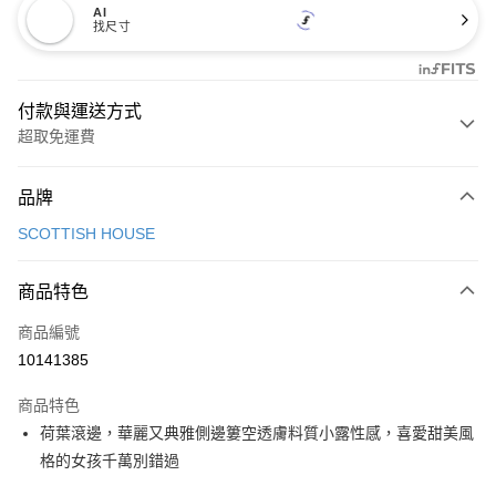
AI
找尺寸
付款與運送方式
超取免運費
付款方式
品牌
信用卡一次付款
SCOTTISH HOUSE
超商取貨付款
商品特色
LINE Pay
商品編號
Apple Pay
10141385
街口支付
商品特色
悠遊付
荷葉滾邊，華麗又典雅側邊簍空透膚料質小露性感，喜愛甜美風
大哥付你分期
格的女孩千萬別錯過
相關說明