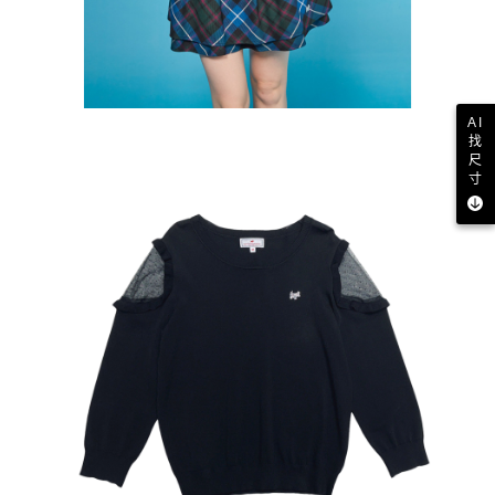
AI
找
尺
寸