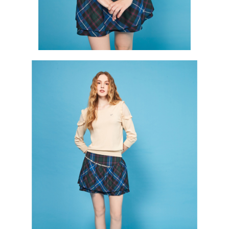
１．透過由恩沛科技股份有限公司提供之「AFTEE先享後付」服務完成之交
免運費
易，需依本服務之必要範圍內提供個人資料，並將交易相關給付款項請求債
權轉讓予恩沛科技股份有限公司。
付款後7-11取貨
２．關於個人資料處理事宜，請瀏覽以下網址：
免運費
https://aftee.tw/terms/#terms3
３．未成年的使用者請事先徵得法定代理人或監護人之同意方可使用
宅配
「AFTEE先享後付」，若未經同意申辦者引起之損失，本公司不負相關責
任。
免運費
４．使用「AFTEE先享後付」時，將依據個別帳號之用戶狀況，依本公司即
時審查核予不同之上限額度；若仍有額度不足之情形，本公司將視審查結果
離島宅配
請求用戶進行身份認證。
免運費
５．嚴禁一人註冊多個帳號或使用他人資訊註冊。若發現惡意使用之情形，
恩沛科技股份有限公司將有權停止該用戶之使用額度並採取法律行動。