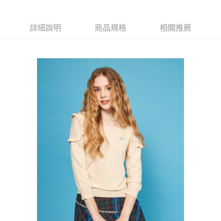
【大哥付你分期使用說明】
AFTEE先享後付
1.本服務由台灣大哥大提供，台灣大哥大用戶可立即使用無須另外申請。
2.付款方式選擇「大哥付你分期」，訂單成立後會自動跳轉到大哥付的交易
相關說明
詳細說明
商品規格
相關推薦
流程，驗證手機門號後，選擇欲分期的期數、繳款截止日，確認付款後即完
【關於「AFTEE先享後付」】
成交易。
ATM付款
AFTEE先享後付是「在收到商品之後才付款」的支付方式。 讓您購物簡單
3.實際核准額度、可分期數及費用金額請依後續交易確認頁面所載為準。
便利好安心！
4.訂單成立30分鐘內，如未前往確認交易或遇審核未通過，訂單將自動取
１．簡單：不需註冊會員、不需綁卡、不需儲值。
運送方式
消。如遇「轉專審核」未通過狀況，表示未達大哥付你分期系統評分，恕無
２．便利：只要手機號碼，簡訊認證，即可結帳。
法說明評估內容。
３．安心：先確認商品／服務後，再付款。
全家取貨付款
【繳款方式說明】
1.分期款項不併入電信帳單，「大哥付你分期」於每月結算日後寄送繳費提
免運費
【「AFTEE先享後付」結帳流程】
醒簡訊。
１．於結帳方式選擇「AFTEE先享後付」後，將跳轉至「AFTEE先享後付」
2.透過簡訊連結打開帳單後，可選擇「超商條碼／台灣大直營門市／銀行轉
付款後全家取貨
結帳頁面，進行簡訊認證並確認金額後，即可完成結帳。
帳／街口支付／iPASS MONEY」等通路繳費。
２．訂單成立數日內，您將收到繳費通知簡訊。
免運費
３．收到繳費通知簡訊後14天內，點擊此簡訊中的連結，可透過四大超商／
【注意事項】
ATM／網路銀行／等多元方式進行付款，方視為交易完成。
萊爾富取貨付款
1.本服務係由「台灣大哥大股份有限公司」（以下簡稱本公司）所提供，讓
※ 請注意：結帳手續完成當下不需立刻繳費，但若您需要取消訂單，請聯絡
用戶於交易時，得透過本服務購買商品或服務，並由商店將買賣／分期付款
免運費
購買商品的店家。未經商家同意取消之訂單仍視為有效，需透過AFTEE先享
買賣價金債權讓與本公司後，依約使用本公司帳單繳交帳款。
後付繳納相關費用。
2.基於同意付款使用「大哥付你分期」之契約關係目的，商店將以您的個人
付款後萊爾富取貨
※ 交易是否成功請以「AFTEE先享後付 」之結帳頁面顯示為準，若有關於
資料（包含姓名、電話或地址）提供予台灣大哥大進項蒐集、處理及利用，
是否繳費成功／繳費後需取消欲退款等相關疑問，請聯繫「AFTEE先享後付
免運費
由本公司與您本人進行分期帳單所需資料之確認、核對及更正。
客戶支援中心」
https://netprotections.freshdesk.com/support/home
3.完整用戶服務條款，請詳閱以下連結：
https://oppay.tw/userRule
7-11取貨付款
【注意事項】