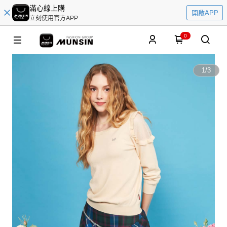
滿心線上購
開啟APP
立刻使用官方APP
0
1
/
3