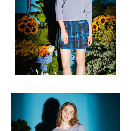
買賣價金債權讓與本公司後，依約使用本公司帳單繳交帳款。
後付繳納相關費用。
2.基於同意付款使用「大哥付你分期」之契約關係目的，商店將以您的個人
付款後萊爾富取貨
※ 交易是否成功請以「AFTEE先享後付 」之結帳頁面顯示為準，若有關於
資料（包含姓名、電話或地址）提供予台灣大哥大進項蒐集、處理及利用，
是否繳費成功／繳費後需取消欲退款等相關疑問，請聯繫「AFTEE先享後付
免運費
由本公司與您本人進行分期帳單所需資料之確認、核對及更正。
客戶支援中心」
https://netprotections.freshdesk.com/support/home
3.完整用戶服務條款，請詳閱以下連結：
https://oppay.tw/userRule
7-11取貨付款
【注意事項】
１．透過由恩沛科技股份有限公司提供之「AFTEE先享後付」服務完成之交
免運費
易，需依本服務之必要範圍內提供個人資料，並將交易相關給付款項請求債
權轉讓予恩沛科技股份有限公司。
付款後7-11取貨
２．關於個人資料處理事宜，請瀏覽以下網址：
免運費
https://aftee.tw/terms/#terms3
３．未成年的使用者請事先徵得法定代理人或監護人之同意方可使用
宅配
「AFTEE先享後付」，若未經同意申辦者引起之損失，本公司不負相關責
任。
免運費
４．使用「AFTEE先享後付」時，將依據個別帳號之用戶狀況，依本公司即
時審查核予不同之上限額度；若仍有額度不足之情形，本公司將視審查結果
離島宅配
請求用戶進行身份認證。
免運費
５．嚴禁一人註冊多個帳號或使用他人資訊註冊。若發現惡意使用之情形，
恩沛科技股份有限公司將有權停止該用戶之使用額度並採取法律行動。