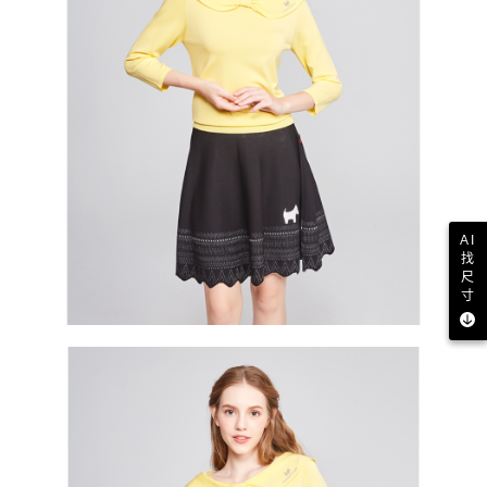
AI
找
尺
寸