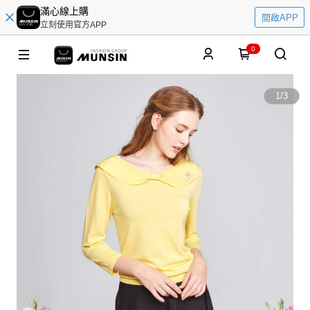
滿心線上購
開啟APP
立刻使用官方APP
0
1
/
3