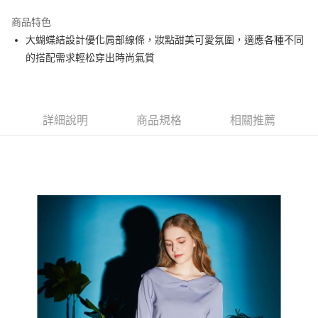
街口支付
商品特色
悠遊付
大蝴蝶結設計優化肩部線條，妝點甜美可愛氛圍，適應各種不同
大哥付你分期
的搭配需求輕松穿出時尚氣質
相關說明
【大哥付你分期使用說明】
AFTEE先享後付
1.本服務由台灣大哥大提供，台灣大哥大用戶可立即使用無須另外申請。
2.付款方式選擇「大哥付你分期」，訂單成立後會自動跳轉到大哥付的交易
相關說明
詳細說明
商品規格
相關推薦
流程，驗證手機門號後，選擇欲分期的期數、繳款截止日，確認付款後即完
【關於「AFTEE先享後付」】
成交易。
ATM付款
AFTEE先享後付是「在收到商品之後才付款」的支付方式。 讓您購物簡單
3.實際核准額度、可分期數及費用金額請依後續交易確認頁面所載為準。
便利好安心！
4.訂單成立30分鐘內，如未前往確認交易或遇審核未通過，訂單將自動取
１．簡單：不需註冊會員、不需綁卡、不需儲值。
運送方式
消。如遇「轉專審核」未通過狀況，表示未達大哥付你分期系統評分，恕無
２．便利：只要手機號碼，簡訊認證，即可結帳。
法說明評估內容。
３．安心：先確認商品／服務後，再付款。
全家取貨付款
【繳款方式說明】
1.分期款項不併入電信帳單，「大哥付你分期」於每月結算日後寄送繳費提
免運費
【「AFTEE先享後付」結帳流程】
醒簡訊。
１．於結帳方式選擇「AFTEE先享後付」後，將跳轉至「AFTEE先享後付」
2.透過簡訊連結打開帳單後，可選擇「超商條碼／台灣大直營門市／銀行轉
付款後全家取貨
結帳頁面，進行簡訊認證並確認金額後，即可完成結帳。
帳／街口支付／iPASS MONEY」等通路繳費。
２．訂單成立數日內，您將收到繳費通知簡訊。
免運費
３．收到繳費通知簡訊後14天內，點擊此簡訊中的連結，可透過四大超商／
【注意事項】
ATM／網路銀行／等多元方式進行付款，方視為交易完成。
萊爾富取貨付款
1.本服務係由「台灣大哥大股份有限公司」（以下簡稱本公司）所提供，讓
※ 請注意：結帳手續完成當下不需立刻繳費，但若您需要取消訂單，請聯絡
用戶於交易時，得透過本服務購買商品或服務，並由商店將買賣／分期付款
免運費
購買商品的店家。未經商家同意取消之訂單仍視為有效，需透過AFTEE先享