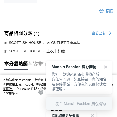
客服
商品相關分類 (4)
查看全部
🎀 SCOTTISH HOUSE
🔥 OUTLET特惠專區
🎀 SCOTTISH HOUSE
上衣｜針織
本分類熱銷
全站排行
Munsin Fashion 滿心購物
您好，歡迎來到滿心購物商城！
有任何問題，請直接留下您的姓名
本網站中使用 cookie，欲查詢有關本網站使用 cookie 方式之詳情，及若您不希
及聯絡電話，方便我們以最快速度
熱門標籤
望在電腦上使用 cookie 時應如何變更電腦的 cookie 設定，請參閱本網站「
隱私
處理喔~
權條款
」之 Cookie 聲明。您繼續使用本網站即表示您同意本公司得按本網站使
用條款之 Cookie 聲明使用 cookie。
了解更多 >
回覆至 Munsin Fashion 滿心購物
我知道了
立即取得更多優惠