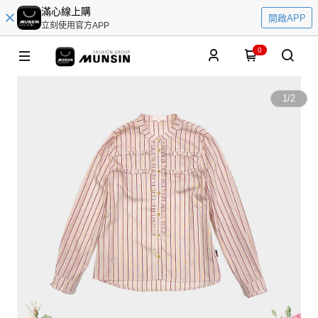
滿心線上購
開啟APP
立刻使用官方APP
0
1
/
2