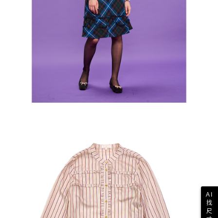
AI
找
尺