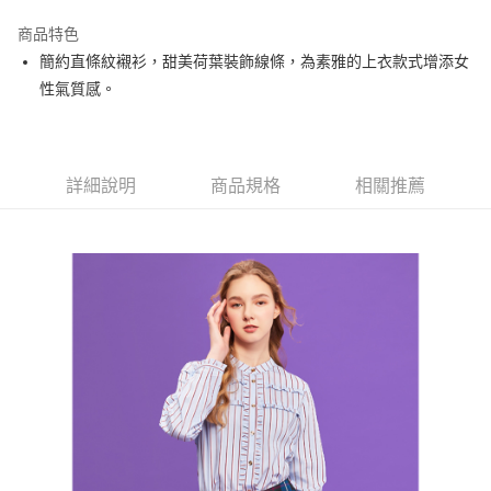
街口支付
商品特色
悠遊付
簡約直條紋襯衫，甜美荷葉裝飾線條，為素雅的上衣款式增添女
大哥付你分期
性氣質感。
相關說明
【大哥付你分期使用說明】
AFTEE先享後付
1.本服務由台灣大哥大提供，台灣大哥大用戶可立即使用無須另外申請。
2.付款方式選擇「大哥付你分期」，訂單成立後會自動跳轉到大哥付的交易
相關說明
詳細說明
商品規格
相關推薦
流程，驗證手機門號後，選擇欲分期的期數、繳款截止日，確認付款後即完
【關於「AFTEE先享後付」】
成交易。
ATM付款
AFTEE先享後付是「在收到商品之後才付款」的支付方式。 讓您購物簡單
3.實際核准額度、可分期數及費用金額請依後續交易確認頁面所載為準。
便利好安心！
4.訂單成立30分鐘內，如未前往確認交易或遇審核未通過，訂單將自動取
１．簡單：不需註冊會員、不需綁卡、不需儲值。
運送方式
消。如遇「轉專審核」未通過狀況，表示未達大哥付你分期系統評分，恕無
２．便利：只要手機號碼，簡訊認證，即可結帳。
法說明評估內容。
３．安心：先確認商品／服務後，再付款。
全家取貨付款
【繳款方式說明】
1.分期款項不併入電信帳單，「大哥付你分期」於每月結算日後寄送繳費提
免運費
【「AFTEE先享後付」結帳流程】
醒簡訊。
１．於結帳方式選擇「AFTEE先享後付」後，將跳轉至「AFTEE先享後付」
2.透過簡訊連結打開帳單後，可選擇「超商條碼／台灣大直營門市／銀行轉
付款後全家取貨
結帳頁面，進行簡訊認證並確認金額後，即可完成結帳。
帳／街口支付／iPASS MONEY」等通路繳費。
２．訂單成立數日內，您將收到繳費通知簡訊。
免運費
３．收到繳費通知簡訊後14天內，點擊此簡訊中的連結，可透過四大超商／
【注意事項】
ATM／網路銀行／等多元方式進行付款，方視為交易完成。
萊爾富取貨付款
1.本服務係由「台灣大哥大股份有限公司」（以下簡稱本公司）所提供，讓
※ 請注意：結帳手續完成當下不需立刻繳費，但若您需要取消訂單，請聯絡
用戶於交易時，得透過本服務購買商品或服務，並由商店將買賣／分期付款
免運費
購買商品的店家。未經商家同意取消之訂單仍視為有效，需透過AFTEE先享