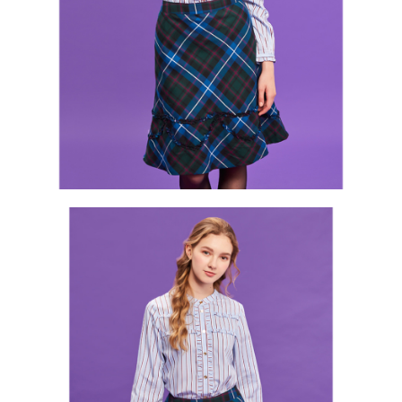
買賣價金債權讓與本公司後，依約使用本公司帳單繳交帳款。
後付繳納相關費用。
2.基於同意付款使用「大哥付你分期」之契約關係目的，商店將以您的個人
付款後萊爾富取貨
※ 交易是否成功請以「AFTEE先享後付 」之結帳頁面顯示為準，若有關於
資料（包含姓名、電話或地址）提供予台灣大哥大進項蒐集、處理及利用，
是否繳費成功／繳費後需取消欲退款等相關疑問，請聯繫「AFTEE先享後付
免運費
由本公司與您本人進行分期帳單所需資料之確認、核對及更正。
客戶支援中心」
https://netprotections.freshdesk.com/support/home
3.完整用戶服務條款，請詳閱以下連結：
https://oppay.tw/userRule
7-11取貨付款
【注意事項】
１．透過由恩沛科技股份有限公司提供之「AFTEE先享後付」服務完成之交
免運費
易，需依本服務之必要範圍內提供個人資料，並將交易相關給付款項請求債
權轉讓予恩沛科技股份有限公司。
付款後7-11取貨
２．關於個人資料處理事宜，請瀏覽以下網址：
免運費
https://aftee.tw/terms/#terms3
３．未成年的使用者請事先徵得法定代理人或監護人之同意方可使用
宅配
「AFTEE先享後付」，若未經同意申辦者引起之損失，本公司不負相關責
任。
免運費
４．使用「AFTEE先享後付」時，將依據個別帳號之用戶狀況，依本公司即
時審查核予不同之上限額度；若仍有額度不足之情形，本公司將視審查結果
離島宅配
請求用戶進行身份認證。
免運費
５．嚴禁一人註冊多個帳號或使用他人資訊註冊。若發現惡意使用之情形，
恩沛科技股份有限公司將有權停止該用戶之使用額度並採取法律行動。