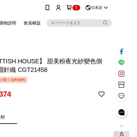
0
日本語
購物說明
會員權益
TTISH HOUSE】 甜美粉夜光紗變色側
針織 CGT21458
け取り送料無料
374
美粉