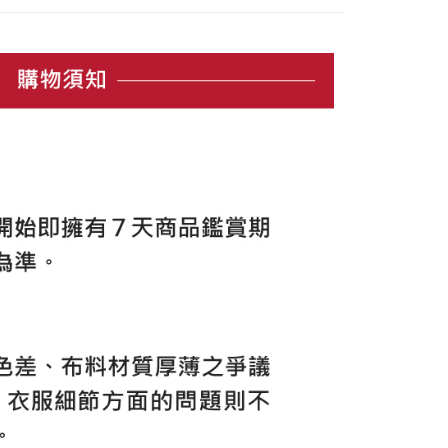
は自動的にキャンセルされます。「転専審査」に未通過の状況
、AFTEE アプリプッシュ通知が届きます。
た場合は、システムの評価基準に達していないことを意味し、
け取り時のお支払いは不要です。商品を確かめてから、SMSま
についての説明はいたしかねます。
の通知に従って、4大コンビニ、またはATM/オンラインバンキ
家取貨
支払いください。
方法の説明】
限は最短で 14 日以内ですので、ご注意ください。AFTEE ア
いの金額は電信請求書に統合されず、「OP Pay Later」は毎月
ンロードして AFTEE 会員になるとお支払い期限を最長 45 日
貨付款
に支払いリマインダーのSMSを送信します。
延長できます。
Sのリンクを通じて請求書を開いた後、「コンビニバーコード／台
舗／銀行振込／街口支払い／iPASS MONEY」などのチャネル
は、ショップが請求した期日と、AFTEEで延長できる日数を
を選択できます。
爾富取貨
されます。AFTEEで注文すると、商品を受け取るまで支払い
長できますが、商品を期限内に受け取れない場合があります
項】
約商品や商品到着日が比較的遅い商品）。そのため、商品到着
ービスは「台湾大哥大株式会社」（以下「当社」といいます）に
わらず、AFTEEで指定された期限内にお支払いください。
付款
供され、ユーザーが取引時に本サービスを通じて商品やサービ
できるようにし、店舗が売買／分割払い売買の債権を当社に譲
い限度額
、契約に基づいて当社の請求書で帳款を支払うことになりま
AFTEEを ご利用の際に、認証結果及び当社の審査の結果に基づ
額が設定されます。
1取貨
 Pay Later」を利用する契約関係の目的から、店舗はあなたの個
は最低NT$20です。
名前、電話または住所を含む）を台湾大哥大に提供し、収集、
台湾の会員のみご利用いただけます。
び利用するために、当社があなた本人と分割請求書に必要な情
、照合および修正を行います。
約「AFTEE代金後払い」（以下当サービスという）はネット
なユーザーサービス規約については、以下のリンクを参照してく
ョンズ（以下 AFTEE という）が提供し、AFTEEが代金を徴収
tps://oppay.tw/userRule
当サービスご利用の際に提供しなければならない個人情報（注
名、電話番号、受取人の氏名、電話番号、受取人住所を含むが