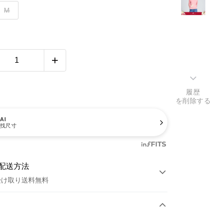
M
履歴
を削除する
AI
找尺寸
配送方法
受け取り送料無料
方法