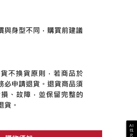
ない）は、AFTEEに渡され当サービスで必要な範囲内で利用
AFTEEの個人情報の収集、処理、利用について、詳細は
公式ホームページの『個人情報の収集、処理及び利用に関する声
参照ください（
https://aftee.tw/privacypolicy/
）。
の初回ご利用の際に、審査を通過すれば、最高額がNT$10,000に
支払い期限を過ぎた場合、その金額に基づいて年利20%の遅
が加算されます。未成年の利用者は、事前に法定代理人または
意を得ればAFTEEをご利用いただけます。
の処理、利用について疑問がある、または関連する法律の権利
たい場合は、ネットプロテクションズ
rotections.co.jp
にご連絡ください。上記に示した個人情報
購入注文書とあわせてAFTEEにご提供いただく、または
にあなたの個人情報の収集、処理、利用を許可することににご同
けない場合は、当サービスを選択しないでください。
AI
找
尺