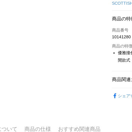
クレジット
SCOTTIS
コンビニ
商品の特
LINE Pay
商品番号
Apple Pay
10141280
JKOPAY
商品の特
優雅撞
Easy Walle
閒款式
OP Pay La
説明
商品関連
【OP Pay
AFTEE
1. 本サ
🎀 SCOTT
追加の申
説明
シェア
2. 支払い
一、 AF
🎀 SCOTT
ATM払い
動的に OP
1.お支払
払いの回
ドウが表
▶女裝
す。
2.SMS
3. 実際
3.注文す
📍本月精
配送方法
ジを基準
す。
について
商品の仕様
おすすめ関連商品
4. 注文
4.ご注文
全家取貨