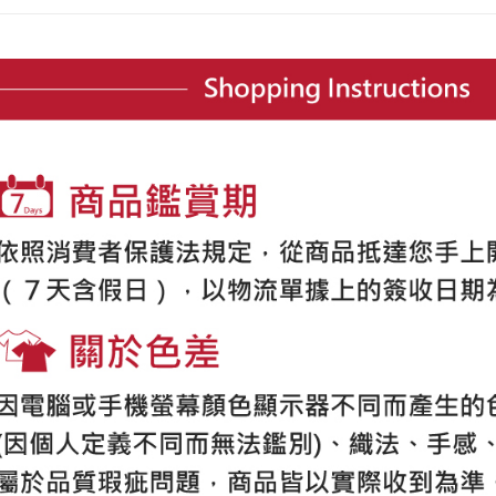
合、注文
員の場合は
が発生し
送料無料
5.商品受
評価内容
たはアプリ
付款後全
ングでお
送料無料
【支払い
代金納付期
1. 分割払
プリをダウ
萊爾富取
の締め日後
以内まで
2. SM
送料無料
湾大直営店
お支払期限
で支払い
付款後萊
もとに計算
期限を延
送料無料
【注意事
（例：予
1. 本サ
の有無に関
7-11取貨
よって提
スを購入
二、支払
送料無料
渡した後
1.初回 
す。
き、限度
付款後7-1
2. 「OP
2.決済金額
送料無料
人情報（
3.現在、
処理およ
宅配
報の確認
三、利用規
3. 完全
プロテクシ
送料無料
ださい：
ht
します。
文者の氏
離島宅配