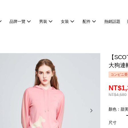
品牌一覽
男裝
女裝
配件
熱銷話題
【SCO
大狗連帽
コンビニ受
NT$1,
NT$4,580
顏色：甜
尺寸