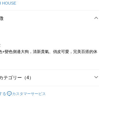
カード1回払い
H HOUSE
店頭代金引換
徴
徴
色+變色側邊大狗，清新貴氣、俏皮可愛，完美百搭的休
t
ter
カテゴリー（4）
 Later 使用説明】
代金後払い
ービスは台湾大哥大によって提供され、台湾大哥大のユーザーは
ISH HOUSE
🔥 OUTLET特惠專區
請なしで即時に利用可能です。
する
カスタマーサービス
方法で「OP Pay Later」を選択すると、注文が成立した後に自
TEE代金後払いについて
ISH HOUSE
上衣｜針織
 Pay Later の取引プロセスに移行し、携帯番号を確認後、分割
い方法でAFTEE代金後払いを選択すると、携帯電話認証ウィン
数や支払い期限を選択し、支払いを確認すると取引が完了しま
示されます。
上衣
針織衫/毛衣
で認証してお支払い手続を進めてください。
の承認額、分割回数および費用については、後続の取引確認ペー
るときのお支払いは不要です。商品はご指定の住所に配送されま
選｜精選3折起
🏵️SCOTTISH HOUSE｜專區3折起
とします。
成立後30分以内に確認取引を行わない場合や審査が通過しない場
が完了すると、携帯に支払い通知のSMSが届きます。アプリ会
付款