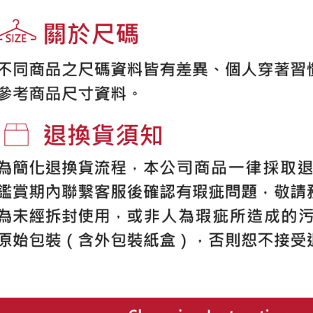
これに限ら
送料無料
されます。
AFTEE
明』をご
AFTEE
なります。
延滞納金
後見人の同
個人情報
を行使し
cs_tw@netp
を、必要な
AFTEE
意いただ