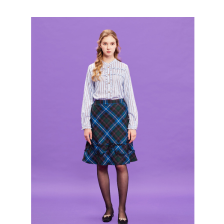
ATM付款
AFTEE先享後付是「在收到商品之後才付款」的支付方式。 讓您購物簡單
3.實際核准額度、可分期數及費用金額請依後續交易確認頁面所載為準。
便利好安心！
4.訂單成立30分鐘內，如未前往確認交易或遇審核未通過，訂單將自動取
１．簡單：不需註冊會員、不需綁卡、不需儲值。
運送方式
消。如遇「轉專審核」未通過狀況，表示未達大哥付你分期系統評分，恕無
２．便利：只要手機號碼，簡訊認證，即可結帳。
法說明評估內容。
３．安心：先確認商品／服務後，再付款。
全家取貨付款
【繳款方式說明】
1.分期款項不併入電信帳單，「大哥付你分期」於每月結算日後寄送繳費提
免運費
【「AFTEE先享後付」結帳流程】
醒簡訊。
１．於結帳方式選擇「AFTEE先享後付」後，將跳轉至「AFTEE先享後付」
2.透過簡訊連結打開帳單後，可選擇「超商條碼／台灣大直營門市／銀行轉
付款後全家取貨
結帳頁面，進行簡訊認證並確認金額後，即可完成結帳。
帳／街口支付／iPASS MONEY」等通路繳費。
２．訂單成立數日內，您將收到繳費通知簡訊。
免運費
３．收到繳費通知簡訊後14天內，點擊此簡訊中的連結，可透過四大超商／
【注意事項】
ATM／網路銀行／等多元方式進行付款，方視為交易完成。
萊爾富取貨付款
1.本服務係由「台灣大哥大股份有限公司」（以下簡稱本公司）所提供，讓
※ 請注意：結帳手續完成當下不需立刻繳費，但若您需要取消訂單，請聯絡
用戶於交易時，得透過本服務購買商品或服務，並由商店將買賣／分期付款
免運費
購買商品的店家。未經商家同意取消之訂單仍視為有效，需透過AFTEE先享
買賣價金債權讓與本公司後，依約使用本公司帳單繳交帳款。
後付繳納相關費用。
2.基於同意付款使用「大哥付你分期」之契約關係目的，商店將以您的個人
付款後萊爾富取貨
※ 交易是否成功請以「AFTEE先享後付 」之結帳頁面顯示為準，若有關於
資料（包含姓名、電話或地址）提供予台灣大哥大進項蒐集、處理及利用，
是否繳費成功／繳費後需取消欲退款等相關疑問，請聯繫「AFTEE先享後付
免運費
由本公司與您本人進行分期帳單所需資料之確認、核對及更正。
客戶支援中心」
https://netprotections.freshdesk.com/support/home
3.完整用戶服務條款，請詳閱以下連結：
https://oppay.tw/userRule
7-11取貨付款
【注意事項】
１．透過由恩沛科技股份有限公司提供之「AFTEE先享後付」服務完成之交
免運費
易，需依本服務之必要範圍內提供個人資料，並將交易相關給付款項請求債
權轉讓予恩沛科技股份有限公司。
付款後7-11取貨
２．關於個人資料處理事宜，請瀏覽以下網址：
免運費
https://aftee.tw/terms/#terms3