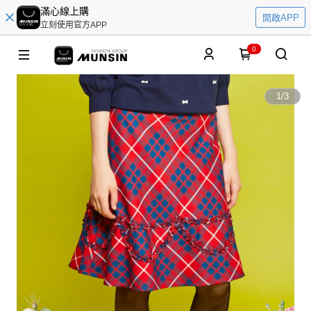
滿心線上購
開啟APP
立刻使用官方APP
0
1
/
3