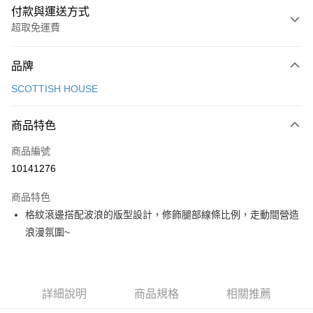
付款與運送方式
超取免運費
付款方式
品牌
信用卡一次付款
SCOTTISH HOUSE
超商取貨付款
商品特色
LINE Pay
商品編號
Apple Pay
10141276
街口支付
商品特色
悠遊付
格紋滾邊搭配波浪的版型設計，修飾腿部線條比例，走動間營造
大哥付你分期
浪漫氛圍~
相關說明
【大哥付你分期使用說明】
AFTEE先享後付
1.本服務由台灣大哥大提供，台灣大哥大用戶可立即使用無須另外申請。
2.付款方式選擇「大哥付你分期」，訂單成立後會自動跳轉到大哥付的交易
相關說明
詳細說明
商品規格
相關推薦
流程，驗證手機門號後，選擇欲分期的期數、繳款截止日，確認付款後即完
【關於「AFTEE先享後付」】
成交易。