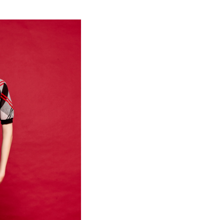
付／iPASS MONEY」等通路繳費。
家取貨
成立數日內，您將收到繳費通知簡訊。
費通知簡訊後14天內，點擊此簡訊中的連結，可透過四大超商
項】
網路銀行／等多元方式進行付款，方視為交易完成。
係由「台灣大哥大股份有限公司」（以下簡稱本公司）所提供，讓
：結帳手續完成當下不需立刻繳費，但若您需要取消訂單，請聯
貨付款
易時，得透過本服務購買商品或服務，並由商店將買賣／分期付
的店家。未經商家同意取消之訂單仍視為有效，需透過AFTEE
金債權讓與本公司後，依約使用本公司帳單繳交帳款。
繳納相關費用。
意付款使用「大哥付你分期」之契約關係目的，商店將以您的個人
否成功請以「AFTEE先享後付 」之結帳頁面顯示為準，若有關於
含姓名、電話或地址）提供予台灣大哥大進項蒐集、處理及利
功／繳費後需取消欲退款等相關疑問，請聯繫「AFTEE先享後
爾富取貨
公司與您本人進行分期帳單所需資料之確認、核對及更正。
援中心」
https://netprotections.freshdesk.com/support/home
戶服務條款，請詳閱以下連結：
https://oppay.tw/userRule
項】
付款
恩沛科技股份有限公司提供之「AFTEE先享後付」服務完成之
依本服務之必要範圍內提供個人資料，並將交易相關給付款項請
讓予恩沛科技股份有限公司。
個人資料處理事宜，請瀏覽以下網址：
1取貨
ee.tw/terms/#terms3
年的使用者請事先徵得法定代理人或監護人之同意方可使用
E先享後付」，若未經同意申辦者引起之損失，本公司不負相關責
AFTEE先享後付」時，將依據個別帳號之用戶狀況，依本公司
核予不同之上限額度；若仍有額度不足之情形，本公司將視審查
用戶進行身份認證。
一人註冊多個帳號或使用他人資訊註冊。若發現惡意使用之情
科技股份有限公司將有權停止該用戶之使用額度並採取法律行