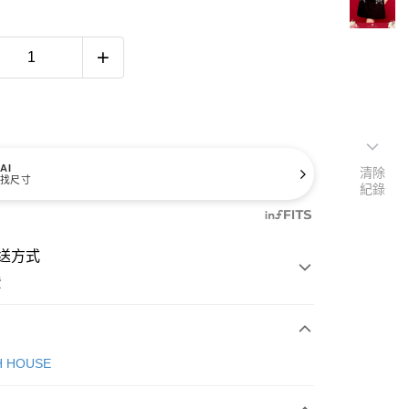
AI
清除
找尺寸
紀錄
送方式
費
次付款
H HOUSE
付款