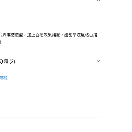
片蝴蝶結造型，加上百褶效果裙襬，甜甜學院風格百搭
！
分期
類 (2)
你分期使用說明】
享後付
由台灣大哥大提供，台灣大哥大用戶可立即使用無須另外申請。
ISH HOUSE
🔥 OUTLET特惠專區
式選擇「大哥付你分期」，訂單成立後會自動跳轉到大哥付的交易
客服
證手機門號後，選擇欲分期的期數、繳款截止日，確認付款後即
FTEE先享後付」】
選｜精選3折起
🏵️SCOTTISH HOUSE｜專區3折起
。
先享後付是「在收到商品之後才付款」的支付方式。 讓您購物簡單
准額度、可分期數及費用金額請依後續交易確認頁面所載為準。
心！
立30分鐘內，如未前往確認交易或遇審核未通過，訂單將自動取
：不需註冊會員、不需綁卡、不需儲值。
「轉專審核」未通過狀況，表示未達大哥付你分期系統評分，恕
：只要手機號碼，簡訊認證，即可結帳。
評估內容。
：先確認商品／服務後，再付款。
式說明】
付款
項不併入電信帳單，「大哥付你分期」於每月結算日後寄送繳費提
EE先享後付」結帳流程】
方式選擇「AFTEE先享後付」後，將跳轉至「AFTEE先享後
訊連結打開帳單後，可選擇「超商條碼／台灣大直營門市／銀行轉
頁面，進行簡訊認證並確認金額後，即可完成結帳。