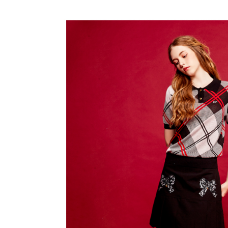
帳／街口支
付款後全
２．訂單
３．收到繳
免運費
【注意事
／ATM／
1.本服務
※ 請注意
萊爾富取
用戶於交
絡購買商品
款買賣價
先享後付
免運費
2.基於同
※ 交易是
資料（包
是否繳費成
付款後萊
用，由本
付客戶支
免運費
3.完整用
【注意事
7-11取貨
１．透過由
交易，需
免運費
求債權轉
２．關於
付款後7-1
https://aft
免運費
３．未成
「AFTE
宅配
任。
４．使用「
免運費
即時審查
結果請求
離島宅配
５．嚴禁
免運費
形，恩沛
動。