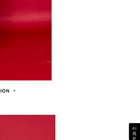
AI
找
尺