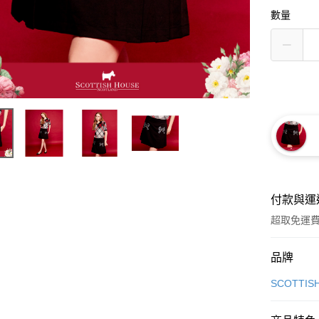
數量
付款與運
超取免運
付款方式
品牌
信用卡一
SCOTTIS
超商取貨