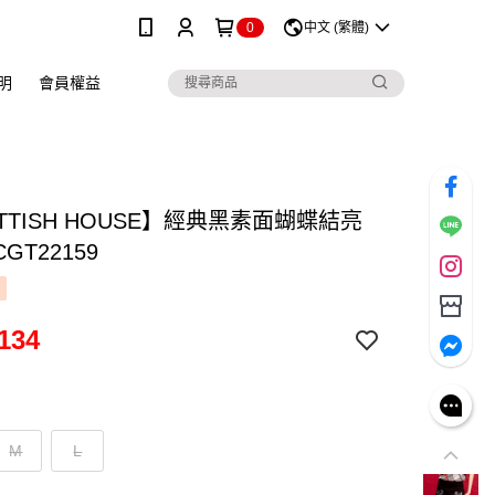
0
中文 (繁體)
明
會員權益
TTISH HOUSE】經典黑素面蝴蝶結亮
GT22159
134
M
L