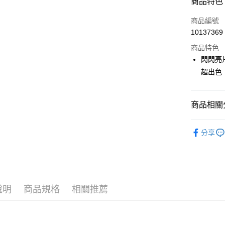
商品特色
LINE Pay
商品編號
Apple Pay
10137369
商品特色
街口支付
閃閃亮
悠遊付
超出色
大哥付你
相關說明
商品相關分
【大哥付
AFTEE先
1.本服務
🎀 SCOTT
2.付款方
相關說明
分享
流程，驗
【關於「A
📍本月精
ATM付款
完成交易
AFTEE
3.實際核
便利好安
4.訂單成
１．簡單
消。如遇
２．便利
運送方式
無法說明
３．安心
說明
商品規格
相關推薦
【繳款方
全家取貨
1.分期款
【「AFT
醒簡訊。
免運費
１．於結帳
2.透過簡
付」結帳