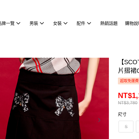
品牌一覽
男裝
女裝
配件
熱銷話題
購物說
【SCO
片摺裙C
超取免運費
NT$1,
NT$3,780
尺寸
S