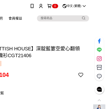
0
中文 (繁體)
明
會員權益
TTISH HOUSE】深靛藍簍空愛心翻領
衫CGT21406
104
靛藍