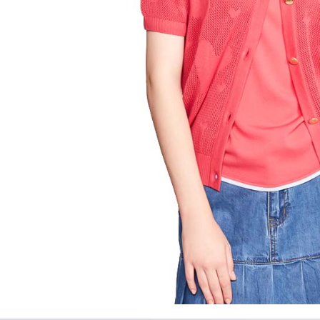
離島宅配
５．嚴禁
免運費
形，恩沛
動。