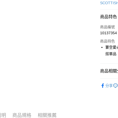
信用卡一
SCOTTIS
超商取貨
商品特色
LINE Pay
商品編號
Apple Pay
10137354
商品特色
街口支付
簍空愛
悠遊付
搭單品
大哥付你
相關說明
商品相關分
【大哥付
AFTEE先
1.本服務
🎀 SCOTT
2.付款方
相關說明
分享
流程，驗
【關於「A
🎀 SCOTT
ATM付款
完成交易
AFTEE
3.實際核
便利好安
▶女裝
4.訂單成
１．簡單
消。如遇
２．便利
📍本月精
運送方式
無法說明
３．安心
說明
商品規格
相關推薦
【繳款方