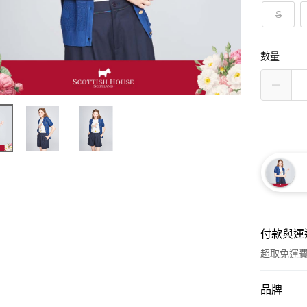
S
數量
付款與運
超取免運
付款方式
品牌