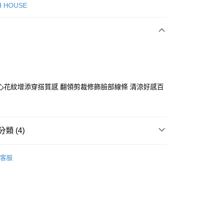
次付款
H HOUSE
付款
心花紋增添穿搭質感 翻領剪裁修飾臉部線條 清涼好感百
分期
類 (4)
你分期使用說明】
享後付
由台灣大哥大提供，台灣大哥大用戶可立即使用無須另外申請。
ISH HOUSE
🔥 OUTLET特惠專區
式選擇「大哥付你分期」，訂單成立後會自動跳轉到大哥付的交易
客服
證手機門號後，選擇欲分期的期數、繳款截止日，確認付款後即
FTEE先享後付」】
ISH HOUSE
上衣｜針織
。
先享後付是「在收到商品之後才付款」的支付方式。 讓您購物簡單
准額度、可分期數及費用金額請依後續交易確認頁面所載為準。
心！
上衣
針織衫/毛衣
立30分鐘內，如未前往確認交易或遇審核未通過，訂單將自動取
：不需註冊會員、不需綁卡、不需儲值。
「轉專審核」未通過狀況，表示未達大哥付你分期系統評分，恕
：只要手機號碼，簡訊認證，即可結帳。
選｜精選3折起
🏵️SCOTTISH HOUSE｜專區3折起
評估內容。
：先確認商品／服務後，再付款。
式說明】