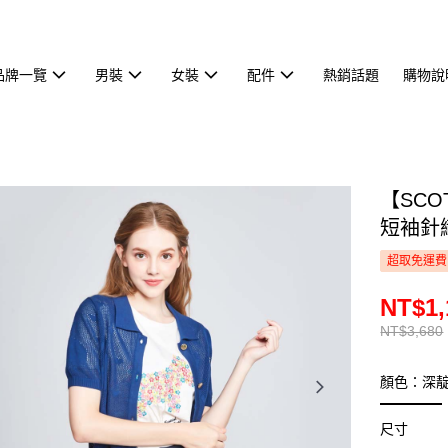
品牌一覽
男裝
女裝
配件
熱銷話題
購物說
【SCO
短袖針織
超取免運費
NT$1,
NT$3,680
顏色：深
尺寸