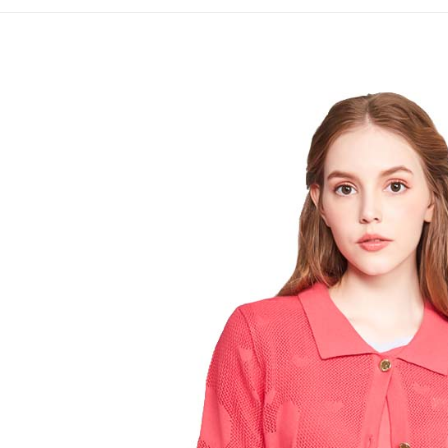
全家取貨
1.分期款
【「AFT
醒簡訊。
免運費
１．於結帳
2.透過簡
付」結帳
帳／街口支
付款後全
２．訂單
３．收到繳
免運費
【注意事
／ATM／
1.本服務
※ 請注意
萊爾富取
用戶於交
絡購買商品
款買賣價
先享後付
免運費
2.基於同
※ 交易是
資料（包
是否繳費成
付款後萊
用，由本
付客戶支
免運費
3.完整用
【注意事
7-11取貨
１．透過由
交易，需
免運費
求債權轉
２．關於
付款後7-1
https://aft
免運費
３．未成
「AFTE
宅配
任。
４．使用「
免運費
即時審查
結果請求