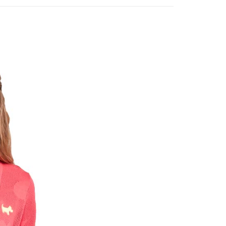
付款
項不併入電信帳單，「大哥付你分期」於每月結算日後寄送繳費提
EE先享後付」結帳流程】
方式選擇「AFTEE先享後付」後，將跳轉至「AFTEE先享後
訊連結打開帳單後，可選擇「超商條碼／台灣大直營門市／銀行轉
頁面，進行簡訊認證並確認金額後，即可完成結帳。
付／iPASS MONEY」等通路繳費。
家取貨
成立數日內，您將收到繳費通知簡訊。
費通知簡訊後14天內，點擊此簡訊中的連結，可透過四大超商
項】
網路銀行／等多元方式進行付款，方視為交易完成。
係由「台灣大哥大股份有限公司」（以下簡稱本公司）所提供，讓
：結帳手續完成當下不需立刻繳費，但若您需要取消訂單，請聯
貨付款
易時，得透過本服務購買商品或服務，並由商店將買賣／分期付
的店家。未經商家同意取消之訂單仍視為有效，需透過AFTEE
金債權讓與本公司後，依約使用本公司帳單繳交帳款。
繳納相關費用。
意付款使用「大哥付你分期」之契約關係目的，商店將以您的個人
否成功請以「AFTEE先享後付 」之結帳頁面顯示為準，若有關於
含姓名、電話或地址）提供予台灣大哥大進項蒐集、處理及利
功／繳費後需取消欲退款等相關疑問，請聯繫「AFTEE先享後
爾富取貨
公司與您本人進行分期帳單所需資料之確認、核對及更正。
援中心」
https://netprotections.freshdesk.com/support/home
戶服務條款，請詳閱以下連結：
https://oppay.tw/userRule
項】
付款
恩沛科技股份有限公司提供之「AFTEE先享後付」服務完成之
依本服務之必要範圍內提供個人資料，並將交易相關給付款項請
讓予恩沛科技股份有限公司。
個人資料處理事宜，請瀏覽以下網址：
1取貨
ee.tw/terms/#terms3
年的使用者請事先徵得法定代理人或監護人之同意方可使用
E先享後付」，若未經同意申辦者引起之損失，本公司不負相關責
AFTEE先享後付」時，將依據個別帳號之用戶狀況，依本公司
核予不同之上限額度；若仍有額度不足之情形，本公司將視審查
用戶進行身份認證。