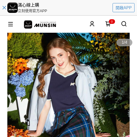
滿心線上購
開啟APP
立刻使用官方APP
0
1
/
4