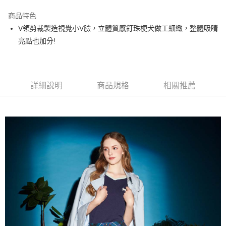
街口支付
商品特色
悠遊付
V領剪裁製造視覺小V臉，立體質感釘珠梗犬做工細緻，整體吸睛
大哥付你分期
亮點也加分!
相關說明
【大哥付你分期使用說明】
AFTEE先享後付
1.本服務由台灣大哥大提供，台灣大哥大用戶可立即使用無須另外申請。
2.付款方式選擇「大哥付你分期」，訂單成立後會自動跳轉到大哥付的交易
相關說明
詳細說明
商品規格
相關推薦
流程，驗證手機門號後，選擇欲分期的期數、繳款截止日，確認付款後即完
【關於「AFTEE先享後付」】
成交易。
ATM付款
AFTEE先享後付是「在收到商品之後才付款」的支付方式。 讓您購物簡單
3.實際核准額度、可分期數及費用金額請依後續交易確認頁面所載為準。
便利好安心！
4.訂單成立30分鐘內，如未前往確認交易或遇審核未通過，訂單將自動取
１．簡單：不需註冊會員、不需綁卡、不需儲值。
運送方式
消。如遇「轉專審核」未通過狀況，表示未達大哥付你分期系統評分，恕無
２．便利：只要手機號碼，簡訊認證，即可結帳。
法說明評估內容。
３．安心：先確認商品／服務後，再付款。
全家取貨付款
【繳款方式說明】
1.分期款項不併入電信帳單，「大哥付你分期」於每月結算日後寄送繳費提
免運費
【「AFTEE先享後付」結帳流程】
醒簡訊。
１．於結帳方式選擇「AFTEE先享後付」後，將跳轉至「AFTEE先享後付」
2.透過簡訊連結打開帳單後，可選擇「超商條碼／台灣大直營門市／銀行轉
付款後全家取貨
結帳頁面，進行簡訊認證並確認金額後，即可完成結帳。
帳／街口支付／iPASS MONEY」等通路繳費。
２．訂單成立數日內，您將收到繳費通知簡訊。
免運費
３．收到繳費通知簡訊後14天內，點擊此簡訊中的連結，可透過四大超商／
【注意事項】
ATM／網路銀行／等多元方式進行付款，方視為交易完成。
萊爾富取貨付款
1.本服務係由「台灣大哥大股份有限公司」（以下簡稱本公司）所提供，讓
※ 請注意：結帳手續完成當下不需立刻繳費，但若您需要取消訂單，請聯絡
用戶於交易時，得透過本服務購買商品或服務，並由商店將買賣／分期付款
免運費
購買商品的店家。未經商家同意取消之訂單仍視為有效，需透過AFTEE先享