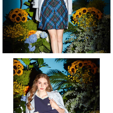
買賣價金債權讓與本公司後，依約使用本公司帳單繳交帳款。
後付繳納相關費用。
2.基於同意付款使用「大哥付你分期」之契約關係目的，商店將以您的個人
付款後萊爾富取貨
※ 交易是否成功請以「AFTEE先享後付 」之結帳頁面顯示為準，若有關於
資料（包含姓名、電話或地址）提供予台灣大哥大進項蒐集、處理及利用，
是否繳費成功／繳費後需取消欲退款等相關疑問，請聯繫「AFTEE先享後付
免運費
由本公司與您本人進行分期帳單所需資料之確認、核對及更正。
客戶支援中心」
https://netprotections.freshdesk.com/support/home
3.完整用戶服務條款，請詳閱以下連結：
https://oppay.tw/userRule
7-11取貨付款
【注意事項】
１．透過由恩沛科技股份有限公司提供之「AFTEE先享後付」服務完成之交
免運費
易，需依本服務之必要範圍內提供個人資料，並將交易相關給付款項請求債
權轉讓予恩沛科技股份有限公司。
付款後7-11取貨
２．關於個人資料處理事宜，請瀏覽以下網址：
免運費
https://aftee.tw/terms/#terms3
３．未成年的使用者請事先徵得法定代理人或監護人之同意方可使用
宅配
「AFTEE先享後付」，若未經同意申辦者引起之損失，本公司不負相關責
任。
免運費
４．使用「AFTEE先享後付」時，將依據個別帳號之用戶狀況，依本公司即
時審查核予不同之上限額度；若仍有額度不足之情形，本公司將視審查結果
離島宅配
請求用戶進行身份認證。
免運費
５．嚴禁一人註冊多個帳號或使用他人資訊註冊。若發現惡意使用之情形，
恩沛科技股份有限公司將有權停止該用戶之使用額度並採取法律行動。