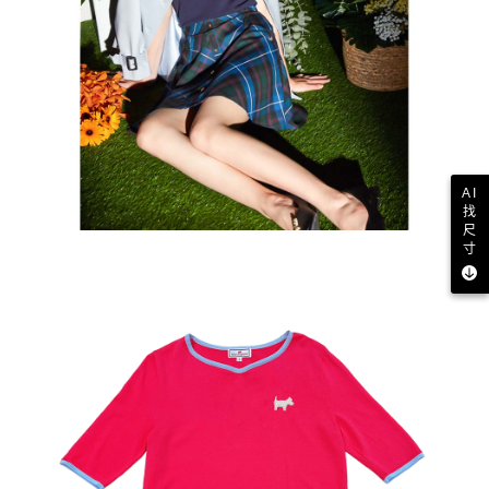
AI
找
尺
寸