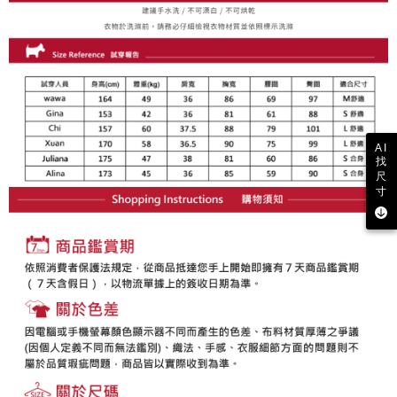
支払いを選択できます。
付款後萊爾富取貨
お支払期限は、ショップが請求した期日と、AFTEEで延長できる日数をも
とに計算されます。AFTEEで注文すると、商品を受け取るまで支払い期限
送料無料
【注意事項】
を延長できますが、商品を期限内に受け取れない場合があります（例：予
1. 本サービスは「台湾大哥大株式会社」（以下「当社」といいます）によ
約商品や商品到着日が比較的遅い商品）。そのため、商品到着の有無に関
7-11取貨付款
って提供され、ユーザーが取引時に本サービスを通じて商品やサービスを
わらず、AFTEEで指定された期限内にお支払いください。
購入できるようにし、店舗が売買／分割払い売買の債権を当社に譲渡した
送料無料
後、契約に基づいて当社の請求書で帳款を支払うことになります。
二、支払い限度額
2. 「OP Pay Later」を利用する契約関係の目的から、店舗はあなたの個人
付款後7-11取貨
1.初回 AFTEEを ご利用の際に、認証結果及び当社の審査の結果に基づ
情報（名前、電話または住所を含む）を台湾大哥大に提供し、収集、処理
AI
き、限度額が設定されます。
送料無料
および利用するために、当社があなた本人と分割請求書に必要な情報の確
找
2.決済金額は最低NT$20です。
認、照合および修正を行います。
尺
3.現在、台湾の会員のみご利用いただけます。
宅配
3. 完全なユーザーサービス規約については、以下のリンクを参照してくだ
寸
さい：
https://oppay.tw/userRule
三、利用規約「AFTEE代金後払い」（以下当サービスという）はネットプ
送料無料
ロテクションズ（以下 AFTEE という）が提供し、AFTEEが代金を徴収し
ます。当サービスご利用の際に提供しなければならない個人情報（注文者
離島宅配
の氏名、電話番号、受取人の氏名、電話番号、受取人住所を含むがこれに
送料無料
限らない）は、AFTEEに渡され当サービスで必要な範囲内で利用されま
す。AFTEEの個人情報の収集、処理、利用について、詳細はAFTEE公式ホ
ームページの『個人情報の収集、処理及び利用に関する声明』をご参照く
ださい（
https://aftee.tw/privacypolicy/
）。
AFTEEの初回ご利用の際に、審査を通過すれば、最高額がNT$10,000にな
ります。支払い期限を過ぎた場合、その金額に基づいて年利20%の遅延滞
納金が加算されます。未成年の利用者は、事前に法定代理人または後見人