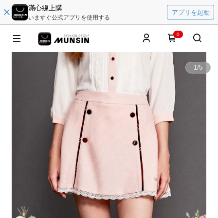
滿心線上購
アプリを起動
いますぐ公式アプリを使用する
0
1
/
5