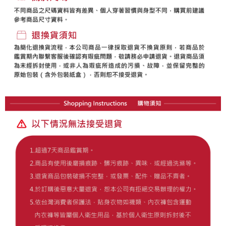
の同意を得ればAFTEEをご利用いただけます。
個人情報の処理、利用について疑問がある、または関連する法律の権利を
行使したい場合は、ネットプロテクションズ
cs_tw@netprotections.co.jp
にご連絡ください。上記に示した個人情報を、必要な購入注文書とあわせ
てAFTEEにご提供いただく、またはAFTEEにあなたの個人情報の収集、処
理、利用を許可することににご同意いただけない場合は、当サービスを選
択しないでください。