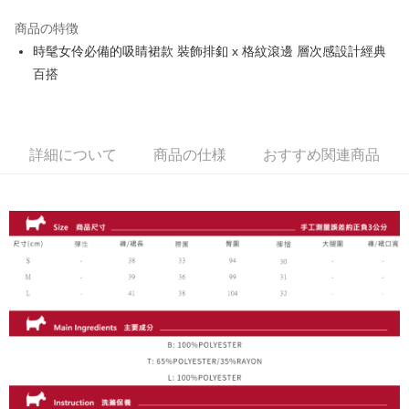
JKOPAY
商品の特徴
Easy Wallet
時髦女伶必備的吸睛裙款 裝飾排釦 x 格紋滾邊 層次感設計經典
OP Pay Later
百搭
説明
【OP Pay Later 使用説明】
AFTEE代金後払い
1. 本サービスは台湾大哥大によって提供され、台湾大哥大のユーザーは追
加の申請なしで即時に利用可能です。
説明
詳細について
商品の仕様
おすすめ関連商品
2. 支払い方法で「OP Pay Later」を選択すると、注文が成立した後に自動
一、 AFTEE代金後払いについて
的に OP Pay Later の取引プロセスに移行し、携帯番号を確認後、分割払
ATM払い
1.お支払い方法でAFTEE代金後払いを選択すると、携帯電話認証ウィンド
いの回数や支払い期限を選択し、支払いを確認すると取引が完了します。
ウが表示されます。
3. 実際の承認額、分割回数および費用については、後続の取引確認ページ
2.SMSで認証してお支払い手続を進めてください。
配送方法
を基準とします。
3.注文するときのお支払いは不要です。商品はご指定の住所に配送されま
4. 注文成立後30分以内に確認取引を行わない場合や審査が通過しない場
す。
全家取貨付款
合、注文は自動的にキャンセルされます。「転専審査」に未通過の状況が
4.ご注文が完了すると、携帯に支払い通知のSMSが届きます。アプリ会員
発生した場合は、システムの評価基準に達していないことを意味し、評価
送料無料
の場合は、AFTEE アプリプッシュ通知が届きます。
内容についての説明はいたしかねます。
5.商品受け取り時のお支払いは不要です。商品を確かめてから、SMSまた
付款後全家取貨
はアプリの通知に従って、4大コンビニ、またはATM/オンラインバンキン
グでお支払いください。
送料無料
【支払い方法の説明】
1. 分割払いの金額は電信請求書に統合されず、「OP Pay Later」は毎月の
代金納付期限は最短で 14 日以内ですので、ご注意ください。AFTEE アプ
萊爾富取貨付款
締め日後に支払いリマインダーのSMSを送信します。
リをダウンロードして AFTEE 会員になるとお支払い期限を最長 45 日以内
2. SMSのリンクを通じて請求書を開いた後、「コンビニバーコード／台湾
送料無料
まで延長できます。
大直営店舗／銀行振込／街口支払い／iPASS MONEY」などのチャネルで