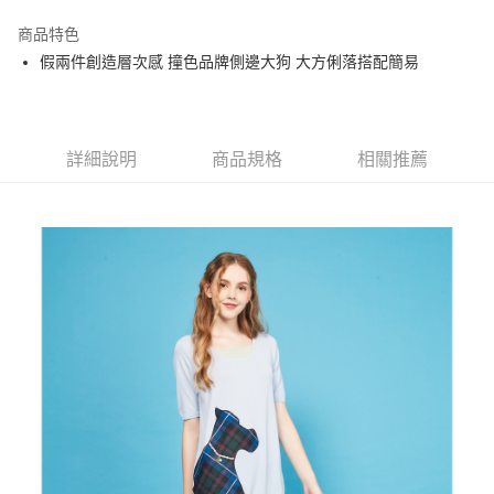
街口支付
商品特色
悠遊付
假兩件創造層次感 撞色品牌側邊大狗 大方俐落搭配簡易
大哥付你分期
相關說明
【大哥付你分期使用說明】
AFTEE先享後付
1.本服務由台灣大哥大提供，台灣大哥大用戶可立即使用無須另外申請。
詳細說明
商品規格
相關推薦
2.付款方式選擇「大哥付你分期」，訂單成立後會自動跳轉到大哥付的交易
相關說明
流程，驗證手機門號後，選擇欲分期的期數、繳款截止日，確認付款後即完
【關於「AFTEE先享後付」】
成交易。
ATM付款
AFTEE先享後付是「在收到商品之後才付款」的支付方式。 讓您購物簡單
3.實際核准額度、可分期數及費用金額請依後續交易確認頁面所載為準。
便利好安心！
4.訂單成立30分鐘內，如未前往確認交易或遇審核未通過，訂單將自動取
１．簡單：不需註冊會員、不需綁卡、不需儲值。
運送方式
消。如遇「轉專審核」未通過狀況，表示未達大哥付你分期系統評分，恕無
２．便利：只要手機號碼，簡訊認證，即可結帳。
法說明評估內容。
３．安心：先確認商品／服務後，再付款。
全家取貨付款
【繳款方式說明】
1.分期款項不併入電信帳單，「大哥付你分期」於每月結算日後寄送繳費提
免運費
【「AFTEE先享後付」結帳流程】
醒簡訊。
１．於結帳方式選擇「AFTEE先享後付」後，將跳轉至「AFTEE先享後付」
2.透過簡訊連結打開帳單後，可選擇「超商條碼／台灣大直營門市／銀行轉
付款後全家取貨
結帳頁面，進行簡訊認證並確認金額後，即可完成結帳。
帳／街口支付／iPASS MONEY」等通路繳費。
２．訂單成立數日內，您將收到繳費通知簡訊。
免運費
３．收到繳費通知簡訊後14天內，點擊此簡訊中的連結，可透過四大超商／
【注意事項】
ATM／網路銀行／等多元方式進行付款，方視為交易完成。
萊爾富取貨付款
1.本服務係由「台灣大哥大股份有限公司」（以下簡稱本公司）所提供，讓
※ 請注意：結帳手續完成當下不需立刻繳費，但若您需要取消訂單，請聯絡
用戶於交易時，得透過本服務購買商品或服務，並由商店將買賣／分期付款
免運費
購買商品的店家。未經商家同意取消之訂單仍視為有效，需透過AFTEE先享