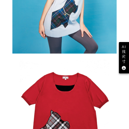
AI
找
尺
寸