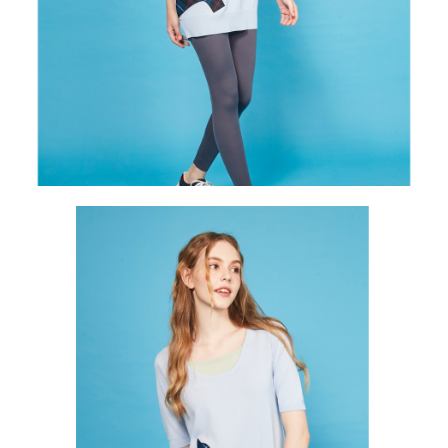
買賣價金債權讓與本公司後，依約使用本公司帳單繳交帳款。
後付繳納相關費用。
2.基於同意付款使用「大哥付你分期」之契約關係目的，商店將以您的個人
付款後萊爾富取貨
※ 交易是否成功請以「AFTEE先享後付 」之結帳頁面顯示為準，若有關於
資料（包含姓名、電話或地址）提供予台灣大哥大進項蒐集、處理及利用，
是否繳費成功／繳費後需取消欲退款等相關疑問，請聯繫「AFTEE先享後付
免運費
由本公司與您本人進行分期帳單所需資料之確認、核對及更正。
客戶支援中心」
https://netprotections.freshdesk.com/support/home
3.完整用戶服務條款，請詳閱以下連結：
https://oppay.tw/userRule
7-11取貨付款
【注意事項】
１．透過由恩沛科技股份有限公司提供之「AFTEE先享後付」服務完成之交
免運費
易，需依本服務之必要範圍內提供個人資料，並將交易相關給付款項請求債
權轉讓予恩沛科技股份有限公司。
付款後7-11取貨
２．關於個人資料處理事宜，請瀏覽以下網址：
免運費
https://aftee.tw/terms/#terms3
３．未成年的使用者請事先徵得法定代理人或監護人之同意方可使用
宅配
「AFTEE先享後付」，若未經同意申辦者引起之損失，本公司不負相關責
任。
免運費
４．使用「AFTEE先享後付」時，將依據個別帳號之用戶狀況，依本公司即
時審查核予不同之上限額度；若仍有額度不足之情形，本公司將視審查結果
離島宅配
請求用戶進行身份認證。
免運費
５．嚴禁一人註冊多個帳號或使用他人資訊註冊。若發現惡意使用之情形，
恩沛科技股份有限公司將有權停止該用戶之使用額度並採取法律行動。