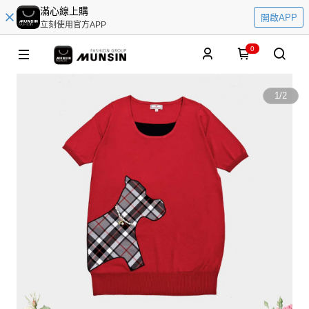
滿心線上購
開啟APP
立刻使用官方APP
0
1
/
2