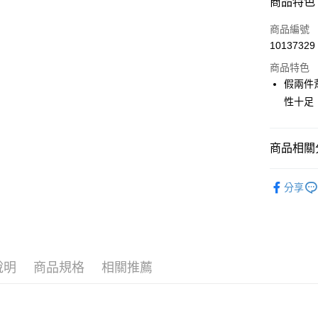
商品特色
LINE Pay
商品編號
Apple Pay
10137329
商品特色
街口支付
假兩件
悠遊付
性十足
大哥付你
相關說明
商品相關分
【大哥付
AFTEE先
1.本服務
🎀 SCOTT
2.付款方
相關說明
分享
流程，驗
【關於「A
📍本月精
ATM付款
完成交易
AFTEE
3.實際核
便利好安
4.訂單成
１．簡單
消。如遇
２．便利
運送方式
無法說明
３．安心
說明
商品規格
相關推薦
【繳款方
全家取貨
1.分期款
【「AFT
醒簡訊。
免運費
１．於結帳
2.透過簡
付」結帳