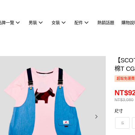
品牌一覽
男裝
女裝
配件
熱銷話題
購物說
【SCO
棉T CG
超取免運費
NT$9
NT$3,080
尺寸
S