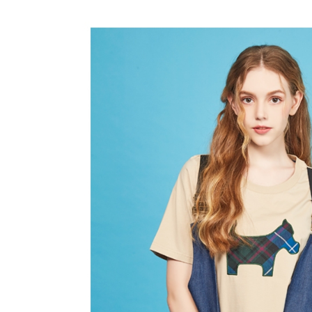
帳／街口支
付款後全
２．訂單
３．收到繳
免運費
【注意事
／ATM／
1.本服務
※ 請注意
萊爾富取
用戶於交
絡購買商品
款買賣價
先享後付
免運費
2.基於同
※ 交易是
資料（包
是否繳費成
付款後萊
用，由本
付客戶支
免運費
3.完整用
【注意事
7-11取貨
１．透過由
交易，需
免運費
求債權轉
２．關於
付款後7-1
https://aft
免運費
３．未成
「AFTE
宅配
任。
４．使用「
免運費
即時審查
結果請求
離島宅配
５．嚴禁
免運費
形，恩沛
動。