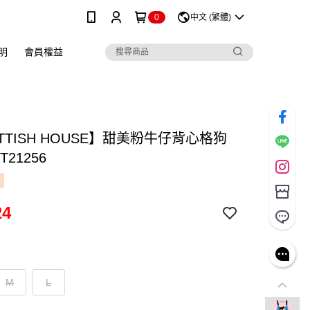
0
中文 (繁體)
明
會員權益
TTISH HOUSE】甜美粉牛仔背心格狗
T21256
24
M
L