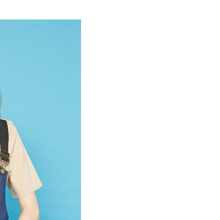
付／iPASS MONEY」等通路繳費。
家取貨
成立數日內，您將收到繳費通知簡訊。
費通知簡訊後14天內，點擊此簡訊中的連結，可透過四大超商
項】
網路銀行／等多元方式進行付款，方視為交易完成。
係由「台灣大哥大股份有限公司」（以下簡稱本公司）所提供，讓
：結帳手續完成當下不需立刻繳費，但若您需要取消訂單，請聯
貨付款
易時，得透過本服務購買商品或服務，並由商店將買賣／分期付
的店家。未經商家同意取消之訂單仍視為有效，需透過AFTEE
金債權讓與本公司後，依約使用本公司帳單繳交帳款。
繳納相關費用。
意付款使用「大哥付你分期」之契約關係目的，商店將以您的個人
否成功請以「AFTEE先享後付 」之結帳頁面顯示為準，若有關於
含姓名、電話或地址）提供予台灣大哥大進項蒐集、處理及利
功／繳費後需取消欲退款等相關疑問，請聯繫「AFTEE先享後
爾富取貨
公司與您本人進行分期帳單所需資料之確認、核對及更正。
援中心」
https://netprotections.freshdesk.com/support/home
戶服務條款，請詳閱以下連結：
https://oppay.tw/userRule
項】
付款
恩沛科技股份有限公司提供之「AFTEE先享後付」服務完成之
依本服務之必要範圍內提供個人資料，並將交易相關給付款項請
讓予恩沛科技股份有限公司。
個人資料處理事宜，請瀏覽以下網址：
1取貨
ee.tw/terms/#terms3
年的使用者請事先徵得法定代理人或監護人之同意方可使用
E先享後付」，若未經同意申辦者引起之損失，本公司不負相關責
AFTEE先享後付」時，將依據個別帳號之用戶狀況，依本公司
核予不同之上限額度；若仍有額度不足之情形，本公司將視審查
用戶進行身份認證。
一人註冊多個帳號或使用他人資訊註冊。若發現惡意使用之情
科技股份有限公司將有權停止該用戶之使用額度並採取法律行