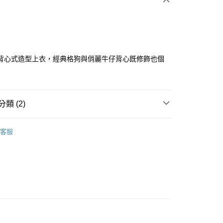
背心式造型上衣，經典格狗與俏麗牛仔背心既修飾也個
分期
類 (2)
你分期使用說明】
享後付
由台灣大哥大提供，台灣大哥大用戶可立即使用無須另外申請。
ISH HOUSE
🔥 OUTLET特惠專區
式選擇「大哥付你分期」，訂單成立後會自動跳轉到大哥付的交易
客服
證手機門號後，選擇欲分期的期數、繳款截止日，確認付款後即
FTEE先享後付」】
選｜精選3折起
🏵️SCOTTISH HOUSE｜專區3折起
。
先享後付是「在收到商品之後才付款」的支付方式。 讓您購物簡單
准額度、可分期數及費用金額請依後續交易確認頁面所載為準。
心！
立30分鐘內，如未前往確認交易或遇審核未通過，訂單將自動取
：不需註冊會員、不需綁卡、不需儲值。
「轉專審核」未通過狀況，表示未達大哥付你分期系統評分，恕
：只要手機號碼，簡訊認證，即可結帳。
評估內容。
：先確認商品／服務後，再付款。
式說明】
付款
項不併入電信帳單，「大哥付你分期」於每月結算日後寄送繳費提
EE先享後付」結帳流程】
方式選擇「AFTEE先享後付」後，將跳轉至「AFTEE先享後
訊連結打開帳單後，可選擇「超商條碼／台灣大直營門市／銀行轉
頁面，進行簡訊認證並確認金額後，即可完成結帳。