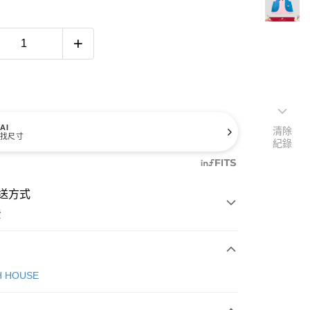
AI
清除
找尺寸
紀錄
送方式
費
次付款
H HOUSE
付款