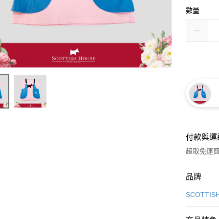
數量
付款與運
超取免運
付款方式
品牌
信用卡一
SCOTTIS
超商取貨