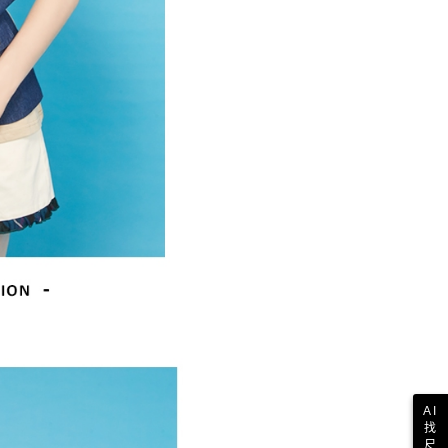
AI
找
尺