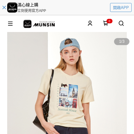
滿心線上購
開啟APP
立刻使用官方APP
0
1
/
3