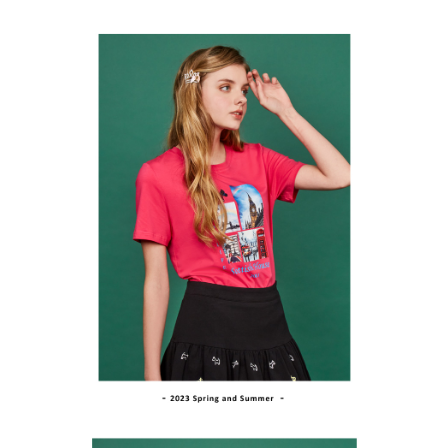
ATM付款
AFTEE先享後付是「在收到商品之後才付款」的支付方式。 讓您購物簡單
3.實際核准額度、可分期數及費用金額請依後續交易確認頁面所載為準。
便利好安心！
4.訂單成立30分鐘內，如未前往確認交易或遇審核未通過，訂單將自動取
１．簡單：不需註冊會員、不需綁卡、不需儲值。
運送方式
消。如遇「轉專審核」未通過狀況，表示未達大哥付你分期系統評分，恕無
２．便利：只要手機號碼，簡訊認證，即可結帳。
法說明評估內容。
３．安心：先確認商品／服務後，再付款。
全家取貨付款
【繳款方式說明】
1.分期款項不併入電信帳單，「大哥付你分期」於每月結算日後寄送繳費提
免運費
【「AFTEE先享後付」結帳流程】
醒簡訊。
１．於結帳方式選擇「AFTEE先享後付」後，將跳轉至「AFTEE先享後付」
2.透過簡訊連結打開帳單後，可選擇「超商條碼／台灣大直營門市／銀行轉
付款後全家取貨
結帳頁面，進行簡訊認證並確認金額後，即可完成結帳。
帳／街口支付／iPASS MONEY」等通路繳費。
２．訂單成立數日內，您將收到繳費通知簡訊。
免運費
３．收到繳費通知簡訊後14天內，點擊此簡訊中的連結，可透過四大超商／
【注意事項】
ATM／網路銀行／等多元方式進行付款，方視為交易完成。
萊爾富取貨付款
1.本服務係由「台灣大哥大股份有限公司」（以下簡稱本公司）所提供，讓
※ 請注意：結帳手續完成當下不需立刻繳費，但若您需要取消訂單，請聯絡
用戶於交易時，得透過本服務購買商品或服務，並由商店將買賣／分期付款
免運費
購買商品的店家。未經商家同意取消之訂單仍視為有效，需透過AFTEE先享
買賣價金債權讓與本公司後，依約使用本公司帳單繳交帳款。
後付繳納相關費用。
2.基於同意付款使用「大哥付你分期」之契約關係目的，商店將以您的個人
付款後萊爾富取貨
※ 交易是否成功請以「AFTEE先享後付 」之結帳頁面顯示為準，若有關於
資料（包含姓名、電話或地址）提供予台灣大哥大進項蒐集、處理及利用，
是否繳費成功／繳費後需取消欲退款等相關疑問，請聯繫「AFTEE先享後付
免運費
由本公司與您本人進行分期帳單所需資料之確認、核對及更正。
客戶支援中心」
https://netprotections.freshdesk.com/support/home
3.完整用戶服務條款，請詳閱以下連結：
https://oppay.tw/userRule
7-11取貨付款
【注意事項】
１．透過由恩沛科技股份有限公司提供之「AFTEE先享後付」服務完成之交
免運費
易，需依本服務之必要範圍內提供個人資料，並將交易相關給付款項請求債
權轉讓予恩沛科技股份有限公司。
付款後7-11取貨
２．關於個人資料處理事宜，請瀏覽以下網址：
免運費
https://aftee.tw/terms/#terms3