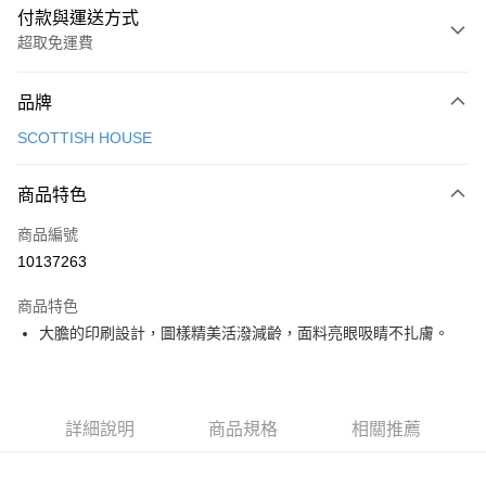
付款與運送方式
超取免運費
付款方式
品牌
信用卡一次付款
SCOTTISH HOUSE
超商取貨付款
商品特色
LINE Pay
商品編號
Apple Pay
10137263
街口支付
商品特色
悠遊付
大膽的印刷設計，圖樣精美活潑減齡，面料亮眼吸睛不扎膚。
大哥付你分期
相關說明
【大哥付你分期使用說明】
AFTEE先享後付
1.本服務由台灣大哥大提供，台灣大哥大用戶可立即使用無須另外申請。
詳細說明
商品規格
相關推薦
2.付款方式選擇「大哥付你分期」，訂單成立後會自動跳轉到大哥付的交易
相關說明
流程，驗證手機門號後，選擇欲分期的期數、繳款截止日，確認付款後即完
【關於「AFTEE先享後付」】
成交易。