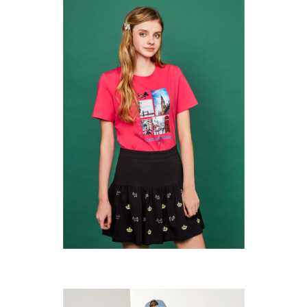
３．未成年的使用者請事先徵得法定代理人或監護人之同意方可使用
宅配
「AFTEE先享後付」，若未經同意申辦者引起之損失，本公司不負相關責
任。
免運費
４．使用「AFTEE先享後付」時，將依據個別帳號之用戶狀況，依本公司即
時審查核予不同之上限額度；若仍有額度不足之情形，本公司將視審查結果
離島宅配
請求用戶進行身份認證。
免運費
５．嚴禁一人註冊多個帳號或使用他人資訊註冊。若發現惡意使用之情形，
恩沛科技股份有限公司將有權停止該用戶之使用額度並採取法律行動。