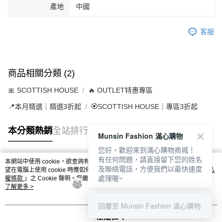
產地
中國
客服
商品相關分類 (2)
🎀 SCOTTISH HOUSE
🔥 OUTLET特惠專區
📍本月精選｜精選3折起
🏵️SCOTTISH HOUSE｜專區3折起
本分類熱銷
全站排行
Munsin Fashion 滿心購物
您好，歡迎來到滿心購物商城！
有任何問題，請直接留下您的姓名
本網站中使用 cookie，欲查詢有關本網站使用 cookie 方式之詳情，及若您不希
及聯絡電話，方便我們以最快速度
熱門標籤
望在電腦上使用 cookie 時應如何變更電腦的 cookie 設定，請參閱本網站「
隱私
處理喔~
權條款
」之 Cookie 聲明。您繼續使用本網站即表示您同意本公司得按本網站使
用條款之 Cookie 聲明使用 cookie。
了解更多 >
回覆至 Munsin Fashion 滿心購物
我知道了