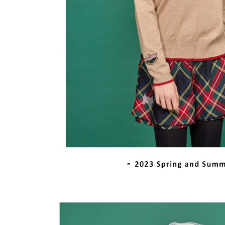
離島宅配
５．嚴禁
免運費
形，恩沛
動。