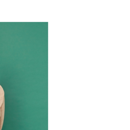
付款
項不併入電信帳單，「大哥付你分期」於每月結算日後寄送繳費提
EE先享後付」結帳流程】
方式選擇「AFTEE先享後付」後，將跳轉至「AFTEE先享後
訊連結打開帳單後，可選擇「超商條碼／台灣大直營門市／銀行轉
頁面，進行簡訊認證並確認金額後，即可完成結帳。
付／iPASS MONEY」等通路繳費。
家取貨
成立數日內，您將收到繳費通知簡訊。
費通知簡訊後14天內，點擊此簡訊中的連結，可透過四大超商
項】
網路銀行／等多元方式進行付款，方視為交易完成。
係由「台灣大哥大股份有限公司」（以下簡稱本公司）所提供，讓
：結帳手續完成當下不需立刻繳費，但若您需要取消訂單，請聯
貨付款
易時，得透過本服務購買商品或服務，並由商店將買賣／分期付
的店家。未經商家同意取消之訂單仍視為有效，需透過AFTEE
金債權讓與本公司後，依約使用本公司帳單繳交帳款。
繳納相關費用。
意付款使用「大哥付你分期」之契約關係目的，商店將以您的個人
否成功請以「AFTEE先享後付 」之結帳頁面顯示為準，若有關於
含姓名、電話或地址）提供予台灣大哥大進項蒐集、處理及利
功／繳費後需取消欲退款等相關疑問，請聯繫「AFTEE先享後
爾富取貨
公司與您本人進行分期帳單所需資料之確認、核對及更正。
援中心」
https://netprotections.freshdesk.com/support/home
戶服務條款，請詳閱以下連結：
https://oppay.tw/userRule
項】
付款
恩沛科技股份有限公司提供之「AFTEE先享後付」服務完成之
依本服務之必要範圍內提供個人資料，並將交易相關給付款項請
讓予恩沛科技股份有限公司。
個人資料處理事宜，請瀏覽以下網址：
1取貨
ee.tw/terms/#terms3
年的使用者請事先徵得法定代理人或監護人之同意方可使用
E先享後付」，若未經同意申辦者引起之損失，本公司不負相關責
AFTEE先享後付」時，將依據個別帳號之用戶狀況，依本公司
核予不同之上限額度；若仍有額度不足之情形，本公司將視審查
用戶進行身份認證。