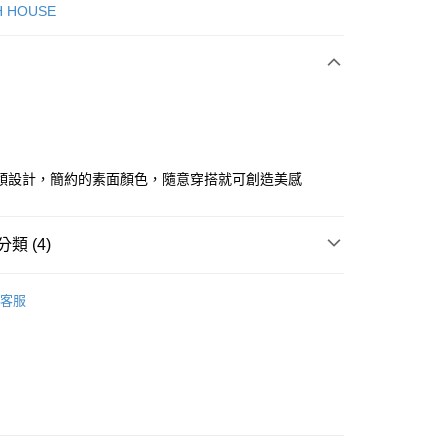
次付款
H HOUSE
付款
領設計，簡約的素面顏色，隨意穿搭就可創造美感
分期
類 (4)
你分期使用說明】
ISH HOUSE
🔥 OUTLET特惠專區
享後付
由台灣大哥大提供，台灣大哥大用戶可立即使用無須另外申請。
客服
式選擇「大哥付你分期」，訂單成立後會自動跳轉到大哥付的交易
ISH HOUSE
上衣｜針織
證手機門號後，選擇欲分期的期數、繳款截止日，確認付款後即
FTEE先享後付」】
。
上衣
針織衫/毛衣
先享後付是「在收到商品之後才付款」的支付方式。 讓您購物簡單
准額度、可分期數及費用金額請依後續交易確認頁面所載為準。
心！
選｜精選3折起
🏵️SCOTTISH HOUSE｜專區3折起
立30分鐘內，如未前往確認交易或遇審核未通過，訂單將自動取
：不需註冊會員、不需綁卡、不需儲值。
「轉專審核」未通過狀況，表示未達大哥付你分期系統評分，恕
：只要手機號碼，簡訊認證，即可結帳。
評估內容。
：先確認商品／服務後，再付款。
式說明】