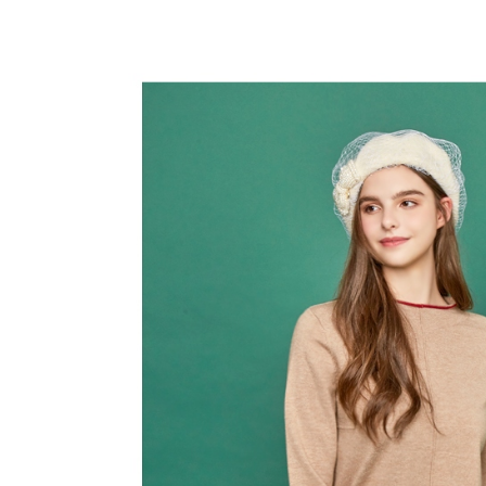
全家取貨
1.分期款
【「AFT
醒簡訊。
免運費
１．於結帳
2.透過簡
付」結帳
帳／街口支
付款後全
２．訂單
３．收到繳
免運費
【注意事
／ATM／
1.本服務
※ 請注意
萊爾富取
用戶於交
絡購買商品
款買賣價
先享後付
免運費
2.基於同
※ 交易是
資料（包
是否繳費成
付款後萊
用，由本
付客戶支
免運費
3.完整用
【注意事
7-11取貨
１．透過由
交易，需
免運費
求債權轉
２．關於
付款後7-1
https://aft
免運費
３．未成
「AFTE
宅配
任。
４．使用「
免運費
即時審查
結果請求