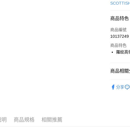
信用卡一
SCOTTIS
超商取貨
商品特色
LINE Pay
商品編號
Apple Pay
10137249
商品特色
街口支付
羅紋高
悠遊付
大哥付你
商品相關分
相關說明
【大哥付
🎀 SCOTT
AFTEE先
1.本服務
分享
2.付款方
相關說明
🎀 SCOTT
流程，驗
【關於「A
ATM付款
完成交易
▶女裝
AFTEE
3.實際核
便利好安
📍本月精
4.訂單成
１．簡單
消。如遇
２．便利
說明
商品規格
相關推薦
運送方式
無法說明
３．安心
【繳款方