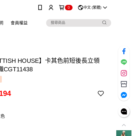
0
中文 (繁體)
明
會員權益
TTISH HOUSE】卡其色前短後長立領
CGT11438
194
其色