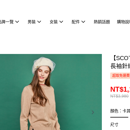
品牌一覽
男裝
女裝
配件
熱銷話題
購物說
【SCO
長袖針織
超取免運費
NT$1,
NT$3,980
顏色：卡
尺寸