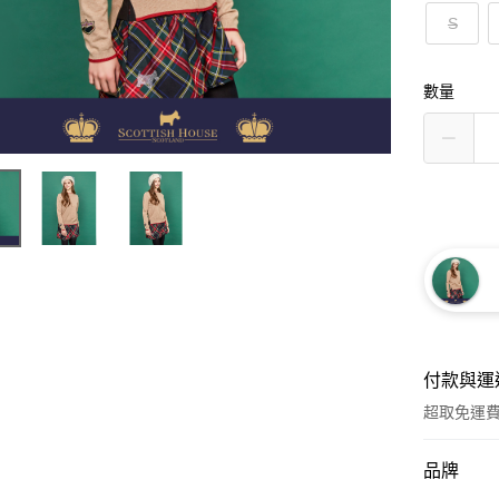
S
數量
付款與運
超取免運
付款方式
品牌