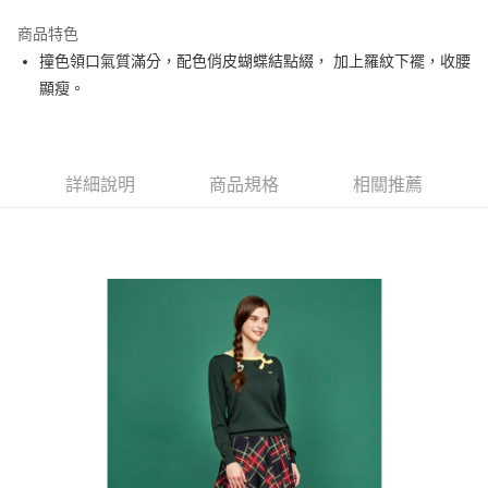
街口支付
商品特色
悠遊付
撞色領口氣質滿分，配色俏皮蝴蝶結點綴， 加上羅紋下襬，收腰
大哥付你分期
顯瘦。
相關說明
【大哥付你分期使用說明】
AFTEE先享後付
1.本服務由台灣大哥大提供，台灣大哥大用戶可立即使用無須另外申請。
2.付款方式選擇「大哥付你分期」，訂單成立後會自動跳轉到大哥付的交易
相關說明
詳細說明
商品規格
相關推薦
流程，驗證手機門號後，選擇欲分期的期數、繳款截止日，確認付款後即完
【關於「AFTEE先享後付」】
成交易。
ATM付款
AFTEE先享後付是「在收到商品之後才付款」的支付方式。 讓您購物簡單
3.實際核准額度、可分期數及費用金額請依後續交易確認頁面所載為準。
便利好安心！
4.訂單成立30分鐘內，如未前往確認交易或遇審核未通過，訂單將自動取
１．簡單：不需註冊會員、不需綁卡、不需儲值。
運送方式
消。如遇「轉專審核」未通過狀況，表示未達大哥付你分期系統評分，恕無
２．便利：只要手機號碼，簡訊認證，即可結帳。
法說明評估內容。
３．安心：先確認商品／服務後，再付款。
全家取貨付款
【繳款方式說明】
1.分期款項不併入電信帳單，「大哥付你分期」於每月結算日後寄送繳費提
每筆NT$80，滿NT$2,000(含以上)免運費
【「AFTEE先享後付」結帳流程】
醒簡訊。
１．於結帳方式選擇「AFTEE先享後付」後，將跳轉至「AFTEE先享後付」
2.透過簡訊連結打開帳單後，可選擇「超商條碼／台灣大直營門市／銀行轉
付款後全家取貨
結帳頁面，進行簡訊認證並確認金額後，即可完成結帳。
帳／街口支付／iPASS MONEY」等通路繳費。
２．訂單成立數日內，您將收到繳費通知簡訊。
每筆NT$80，滿NT$2,000(含以上)免運費
３．收到繳費通知簡訊後14天內，點擊此簡訊中的連結，可透過四大超商／
【注意事項】
ATM／網路銀行／等多元方式進行付款，方視為交易完成。
萊爾富取貨付款
1.本服務係由「台灣大哥大股份有限公司」（以下簡稱本公司）所提供，讓
※ 請注意：結帳手續完成當下不需立刻繳費，但若您需要取消訂單，請聯絡
用戶於交易時，得透過本服務購買商品或服務，並由商店將買賣／分期付款
每筆NT$80，滿NT$2,000(含以上)免運費
購買商品的店家。未經商家同意取消之訂單仍視為有效，需透過AFTEE先享