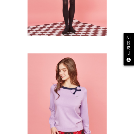
AI
找
尺
寸