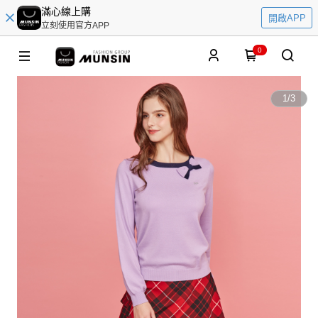
滿心線上購
開啟APP
立刻使用官方APP
0
1
/
3